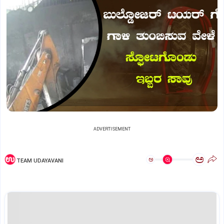
ADVERTISEMENT
ಅ
ಅ
TEAM UDAYAVANI