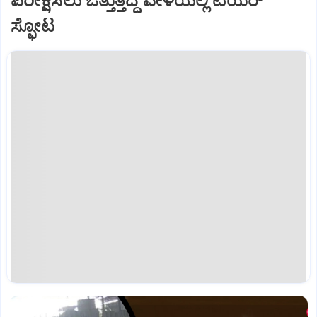
ಪರೀಕ್ಷಿಸಲು ಒತ್ತುತ್ತಿದ್ದ ವೇಳೆಯಲ್ಲಿ ಟಯರ್
ಸ್ಫೋಟ