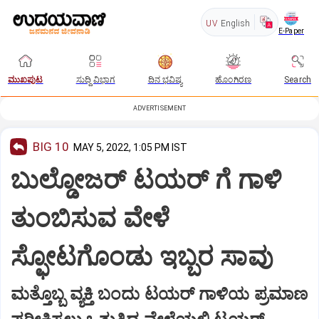
UV
English
E-Paper
ಮುಖಪುಟ
ಸುದ್ದಿ ವಿಭಾಗ
ದಿನ ಭವಿಷ್ಯ
ಹೊಂಗಿರಣ
Search
ADVERTISEMENT
BIG 10
MAY 5, 2022, 1:05 PM IST
ಬುಲ್ಡೋಜರ್ ಟಯರ್ ಗೆ ಗಾಳಿ
ತುಂಬಿಸುವ ವೇಳೆ
ಸ್ಫೋಟಗೊಂಡು ಇಬ್ಬರ ಸಾವು
ಮತ್ತೊಬ್ಬ ವ್ಯಕ್ತಿ ಬಂದು ಟಯರ್ ಗಾಳಿಯ ಪ್ರಮಾಣ