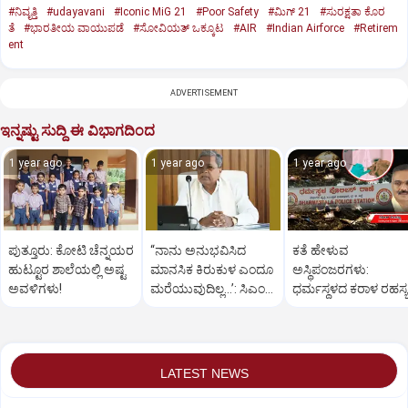
#ನಿವೃತ್ತಿ
#udayavani
#Iconic MiG 21
#Poor Safety
#ಮಿಗ್‌ 21
#ಸುರಕ್ಷತಾ ಕೊರ
ತೆ
#ಭಾರತೀಯ ವಾಯುಪಡೆ
#ಸೋವಿಯತ್‌ ಒಕ್ಕೂಟ
#AIR
#Indian Airforce
#Retirem
ent
ADVERTISEMENT
ಇನ್ನಷ್ಟು ಸುದ್ದಿ ಈ ವಿಭಾಗದಿಂದ
1 year ago
1 year ago
1 year ago
ಪುತ್ತೂರು: ಕೋಟಿ ಚೆನ್ನಯರ
“ನಾನು ಅನುಭವಿಸಿದ
ಕತೆ ಹೇಳುವ
ಹುಟ್ಟೂರ ಶಾಲೆಯಲ್ಲಿ ಅಷ್ಟ
ಮಾನಸಿಕ ಕಿರುಕುಳ ಎಂದೂ
ಅಸ್ಥಿಪಂಜರಗಳು:
ಅವಳಿಗಳು!
ಮರೆಯುವುದಿಲ್ಲ…’: ಸಿಎಂ
ಧರ್ಮಸ್ಥಳದ‌ ಕರಾಳ ರಹಸ್ಯ
ಸಿದ್ದರಾಮಯ್ಯ
ತೆರೆದಿಡಲಿದೆಯೇ ಡಿಎನ್
ಪರೀಕ್ಷೆ?
LATEST NEWS