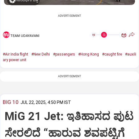
ಸಾಂದರ್ಭಿಕ ಚಿತ್ರ
ADVERTISEMENT
ಅ
ಅ
TEAM UDAYAVANI
#Air India flight
#New Delhi
#passengers
#Hong Kong
#caught fire
#auxili
ary power unit
ADVERTISEMENT
BIG 10
JUL 22, 2025, 4:50 PM IST
MiG 21 Jet: ಇತಿಹಾಸದ ಪುಟ
ಸೇರಲಿದೆ “ಹಾರುವ ಶವಪಟ್ಟಿಗೆ