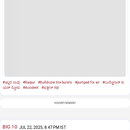
#ಇಬ್ಬರ ಸಾವು
#Raipur
#Bulldozer tire bursts
#pumped for air
#ಬುಲ್ಡೋಜರ್ ಟ
ಯರ್ ಸ್ಫೋಟ
#Accident
#ಛತ್ತೀಸ್ ಗಢ
ADVERTISEMENT
BIG 10
JUL 22, 2025, 8:47 PM IST