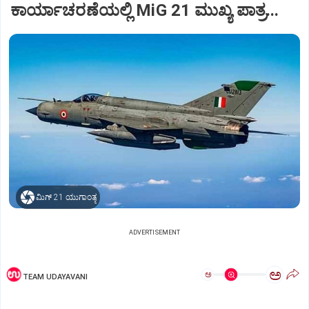
ಕಾರ್ಯಾಚರಣೆಯಲ್ಲಿ MiG 21 ಮುಖ್ಯ ಪಾತ್ರ...
ಮಿಗ್‌ 21 ಯುಗಾಂತ್ಯ
ADVERTISEMENT
ಅ
ಅ
TEAM UDAYAVANI