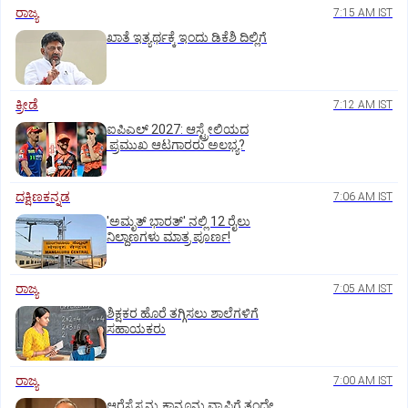
ರಾಜ್ಯ
7:15 AM IST
ಖಾತೆ ಇತ್ಯರ್ಥಕ್ಕೆ ಇಂದು ಡಿಕೆಶಿ ದಿಲ್ಲಿಗೆ
ಕ್ರೀಡೆ
7:12 AM IST
ಐಪಿಎಲ್‌ 2027: ಆಸ್ಟ್ರೇಲಿಯದ
ಪ್ರಮುಖ ಆಟಗಾರರು ಅಲಭ್ಯ?
ದಕ್ಷಿಣಕನ್ನಡ
7:06 AM IST
'ಅಮೃತ್‌ ಭಾರತ್‌' ನಲ್ಲಿ 12 ರೈಲು
ನಿಲ್ದಾಣಗಳು ಮಾತ್ರ ಪೂರ್ಣ!
ರಾಜ್ಯ
7:05 AM IST
ಶಿಕ್ಷಕರ ಹೊರೆ ತಗ್ಗಿಸಲು ಶಾಲೆಗಳಿಗೆ
ಸಹಾಯಕರು
ರಾಜ್ಯ
7:00 AM IST
ಆರೆಸ್ಸೆಸ್ಸನ್ನು ಕಾನೂನು ವ್ಯಾಪ್ತಿಗೆ ತಂದೇ