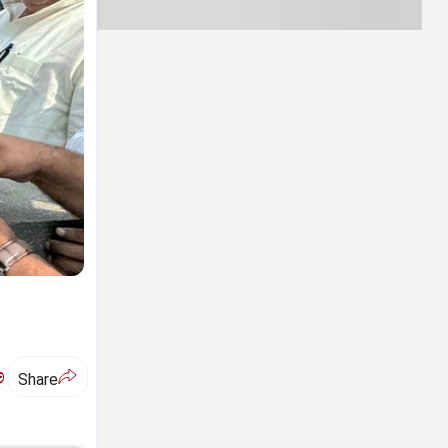
ಅ
Share