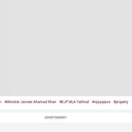
h
#MInister Jameer Ahamad Khan
#BJP MLA Yathnal
#vijayapura
#property
ADVERTISEMENT