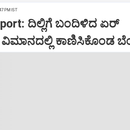
:47 PM IST
port: ದಿಲ್ಲಿಗೆ ಬಂದಿಳಿದ ಏರ್‌
ಿಮಾನದಲ್ಲಿ ಕಾಣಿಸಿಕೊಂಡ ಬೆಂ