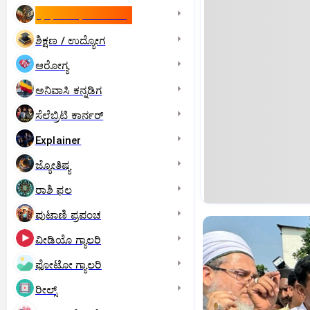
ಇಸ್ರೇಲ್- ಇರಾನ್‌ ಯುದ್ಧ
ಶಿಕ್ಷಣ / ಉದ್ಯೋಗ
ಆರೋಗ್ಯ
ಅನಿವಾಸಿ ಕನ್ನಡಿಗ
ಸೆಲೆಬ್ರಿಟಿ ಕಾರ್ನರ್‌
Explainer
ಜ್ಯೋತಿಷ್ಯ
ರಾಶಿ ಫಲ
ಪುಟಾಣಿ ಪ್ರಪಂಚ
ವೀಡಿಯೊ ಗ್ಯಾಲರಿ
ಫೋಟೋ ಗ್ಯಾಲರಿ
ರೀಲ್ಸ್