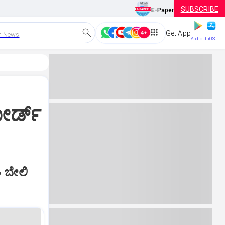
SUBSCRIBE
E-Paper
Get App
h News
Android
iOS
ಬೋರ್ಡ್
ಿ ಬೇಲಿ