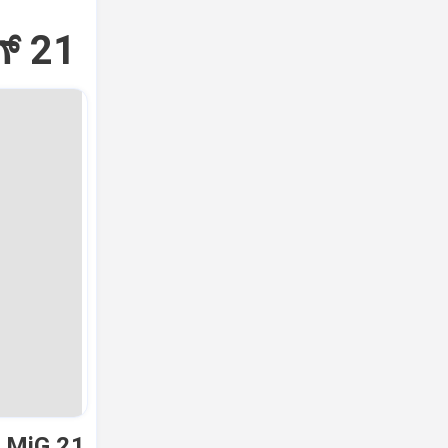
್‌ 21
ಿ MiG 21