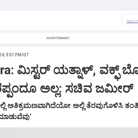
Searc
ADVERTISEMENT
24, 9:01 PM IST
a: ಮಿಸ್ಟರ್ ಯತ್ನಾಳ್‌, ವಕ್ಫ್ 
ರಪ್ಪಂದೂ ಅಲ್ಲ: ಸಚಿವ ಜಮೀರ್
ಲ್ಲಿ ಅತಿಕ್ರಮಣವಾಗಿದೆಯೋ ಅಲ್ಲಿ ತೆರವುಗೊಳಿಸಿ ತಂತ
ಮಾಡುವೆವುʼ