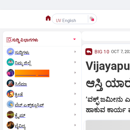
English
UV
ಸುದ್ದಿ ವಿಭಾಗಗಳು
BIG 10
OCT 7, 20
ಸುದ್ದಿಗಳು
Vijayapur
ನಿಮ್ಮ ಜಿಲ್ಲೆ
ಕಾಮನ್‌ ವೆಲ್ತ್‌ ಗೇಮ್ಸ್‌
ಆಸ್ತಿ ಯಾ
ಸಿನೆಮಾ
ಕ್ರೀಡೆ
ʼವಕ್ಫ್ ಜಮೀನು ಎ
ವೆಬ್ ಎಕ್ಸ್‌ಕ್ಲೂಸಿವ್
ಹಾಕುವ ಕಾರ್ಯ 
ಕ್ರೈಮ್
ವೈವಿಧ್ಯ