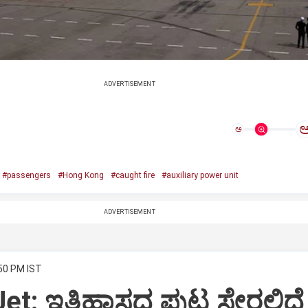
ADVERTISEMENT
ಅ
#passengers
#Hong Kong
#caught fire
#auxiliary power unit
ADVERTISEMENT
:50 PM IST
Jet: ಇತಿಹಾಸದ ಪುಟ ಸೇರಲಿದೆ