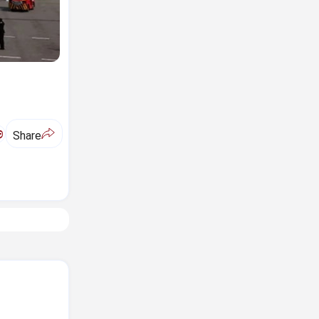
ಅ
Share