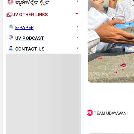
ಫ್ಯಾಶನ್/ಲೈಫ್‌ ಸ್ಟೈಲ್
UV OTHER LINKS
E-PAPER
UV PODCAST
CONTACT US
TEAM UDAYAVANI