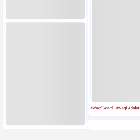
#Waqf Board
#Waqf Adalat