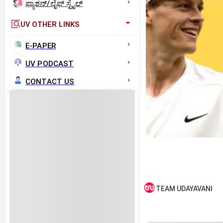
ಫ್ಯಾಶನ್/ಲೈಫ್‌ ಸ್ಟೈಲ್
UV OTHER LINKS
E-PAPER
UV PODCAST
CONTACT US
TEAM UDAYAVANI