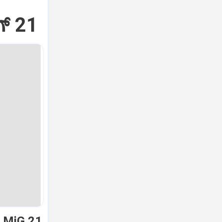
್‌ 21
ಿ MiG 21