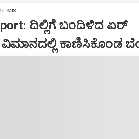
:47 PM IST
port: ದಿಲ್ಲಿಗೆ ಬಂದಿಳಿದ ಏರ್‌
ಿಮಾನದಲ್ಲಿ ಕಾಣಿಸಿಕೊಂಡ ಬೆಂ