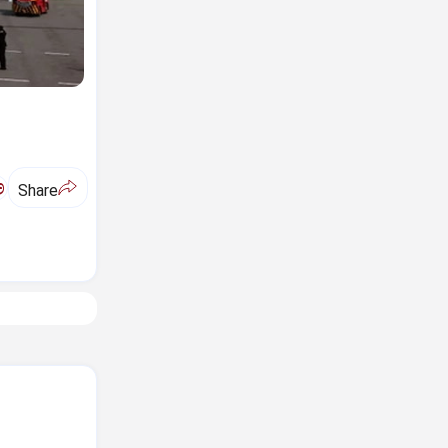
ಅ
Share