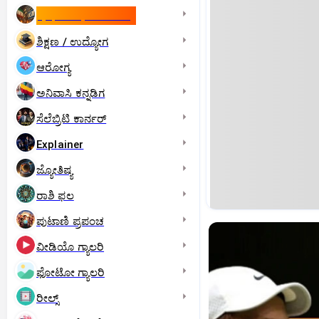
ಇಸ್ರೇಲ್- ಇರಾನ್‌ ಯುದ್ಧ
ಶಿಕ್ಷಣ / ಉದ್ಯೋಗ
ಆರೋಗ್ಯ
ಅನಿವಾಸಿ ಕನ್ನಡಿಗ
ಸೆಲೆಬ್ರಿಟಿ ಕಾರ್ನರ್‌
Explainer
ಜ್ಯೋತಿಷ್ಯ
ರಾಶಿ ಫಲ
ಪುಟಾಣಿ ಪ್ರಪಂಚ
ವೀಡಿಯೊ ಗ್ಯಾಲರಿ
ಫೋಟೋ ಗ್ಯಾಲರಿ
ರೀಲ್ಸ್