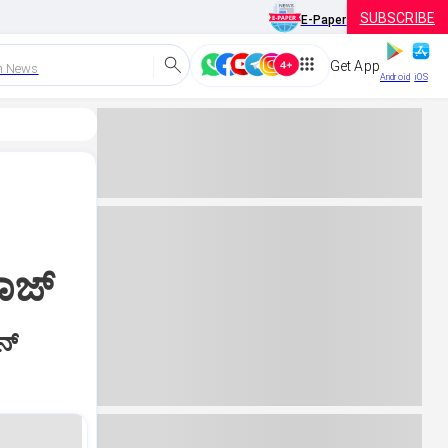
SUBSCRIBE
E-Paper
Get App
h News
Android
iOS
ರಾಜ್‌
್‌