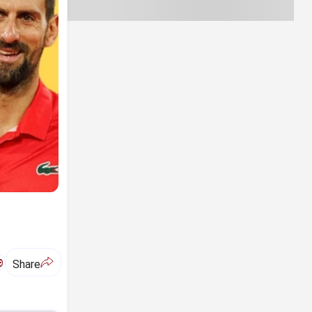
ಅ
Share