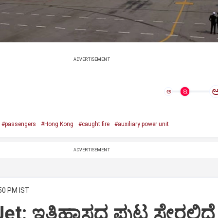
ADVERTISEMENT
ಅ
#passengers
#Hong Kong
#caught fire
#auxiliary power unit
ADVERTISEMENT
:50 PM IST
Jet: ಇತಿಹಾಸದ ಪುಟ ಸೇರಲಿದೆ