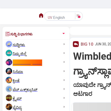
English
UV
ಸುದ್ದಿ ವಿಭಾಗಗಳು
BIG 10
JUN 30, 2
ಸುದ್ದಿಗಳು
Wimbledo
ನಿಮ್ಮ ಜಿಲ್ಲೆ
ಕಾಮನ್‌ ವೆಲ್ತ್‌ ಗೇಮ್ಸ್‌
ಗ್ರ್ಯಾನ್‌ಸ್
ಸಿನೆಮಾ
ಕ್ರೀಡೆ
ಯಾವುದೇ ಗ್ರ್ಯಾನ್
ವೆಬ್ ಎಕ್ಸ್‌ಕ್ಲೂಸಿವ್
ಆಟಗಾರ
ಕ್ರೈಮ್
ವೈವಿಧ್ಯ