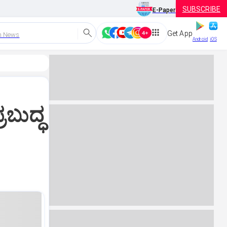
SUBSCRIBE
E-Paper
Get App
h News
Android
iOS
ಬುದ್ಧ