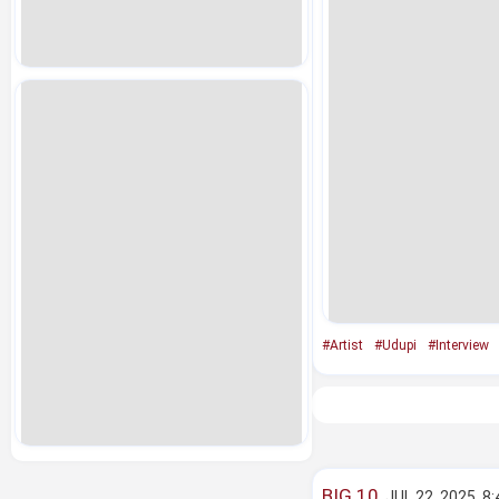
#Artist
#Udupi
#Interview
BIG 10
JUL 22, 2025, 8