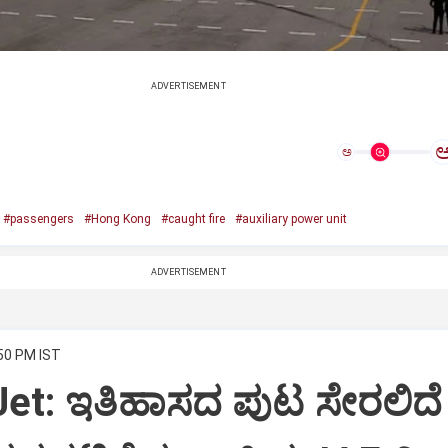
ADVERTISEMENT
ಅ
#passengers
#Hong Kong
#caught fire
#auxiliary power unit
ADVERTISEMENT
:50 PM IST
Jet: ಇತಿಹಾಸದ ಪುಟ ಸೇರಲಿದೆ