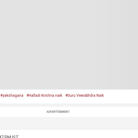
#yakshagana
#Halladi Krishna naik
#Guru Veerabhdra Naik
ADVERTISEMENT
:47 PM IST