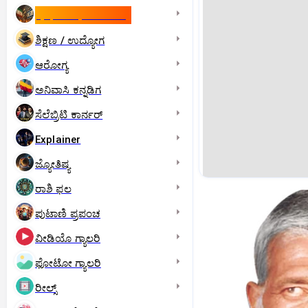
ಇಸ್ರೇಲ್- ಇರಾನ್‌ ಯುದ್ಧ
ಶಿಕ್ಷಣ / ಉದ್ಯೋಗ
ಆರೋಗ್ಯ
ಅನಿವಾಸಿ ಕನ್ನಡಿಗ
ಸೆಲೆಬ್ರಿಟಿ ಕಾರ್ನರ್‌
Explainer
ಜ್ಯೋತಿಷ್ಯ
ರಾಶಿ ಫಲ
ಪುಟಾಣಿ ಪ್ರಪಂಚ
ವೀಡಿಯೊ ಗ್ಯಾಲರಿ
ಫೋಟೋ ಗ್ಯಾಲರಿ
ರೀಲ್ಸ್