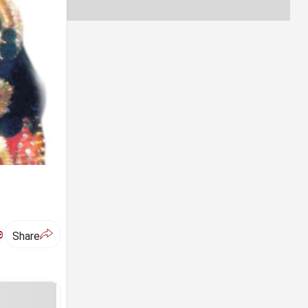
ಅ
Share