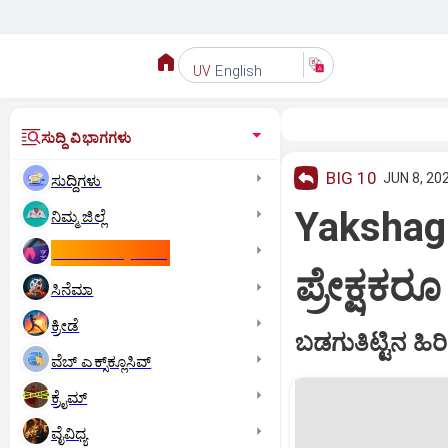
English
UV
ಸುದ್ದಿ ವಿಭಾಗಗಳು
BIG 10
JUN 8, 202
ಸುದ್ದಿಗಳು
Yakshaga
ನಿಮ್ಮ ಜಿಲ್ಲೆ
ಕಾಮನ್‌ ವೆಲ್ತ್‌ ಗೇಮ್ಸ್‌
ಪ್ರೇಕ್ಷಕರ
ಸಿನೆಮಾ
ಕ್ರೀಡೆ
ಬಡಗುತಿಟ್ಟಿನ ಹಿರ
ವೆಬ್ ಎಕ್ಸ್‌ಕ್ಲೂಸಿವ್
ಕ್ರೈಮ್
ವೈವಿಧ್ಯ