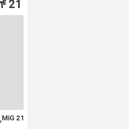
್‌ 21
ಿ MiG 21