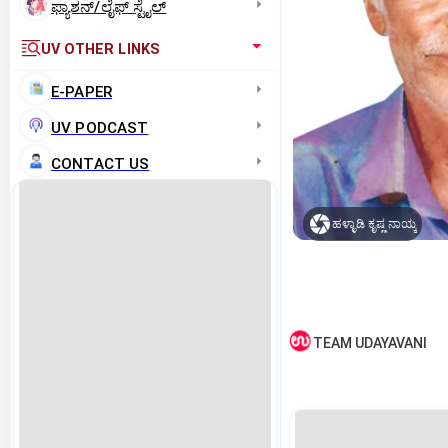
ಫ್ಯಾಶನ್/ಲೈಫ್‌ ಸ್ಟೈಲ್
UV OTHER LINKS
E-PAPER
UV PODCAST
CONTACT US
ಹಳ್ಳಾಡಿ ಕೃಷ್ಣ ನಾಯ್ಕ
TEAM UDAYAVANI