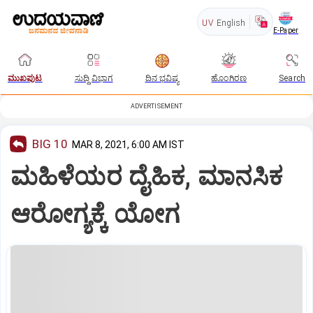
UV
English
E-Paper
ಮುಖಪುಟ
ಸುದ್ದಿ ವಿಭಾಗ
ದಿನ ಭವಿಷ್ಯ
ಹೊಂಗಿರಣ
Search
ADVERTISEMENT
BIG 10
MAR 8, 2021, 6:00 AM IST
ಮಹಿಳೆಯರ ದೈಹಿಕ, ಮಾನಸಿಕ
ಆರೋಗ್ಯಕ್ಕೆ ಯೋಗ