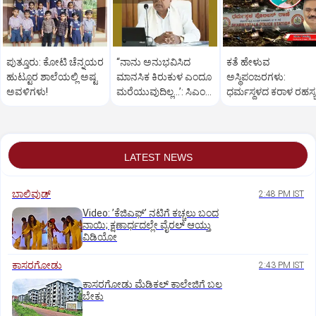
ಪುತ್ತೂರು: ಕೋಟಿ ಚೆನ್ನಯರ
“ನಾನು ಅನುಭವಿಸಿದ
ಕತೆ ಹೇಳುವ
ಹುಟ್ಟೂರ ಶಾಲೆಯಲ್ಲಿ ಅಷ್ಟ
ಮಾನಸಿಕ ಕಿರುಕುಳ ಎಂದೂ
ಅಸ್ಥಿಪಂಜರಗಳು:
ಅವಳಿಗಳು!
ಮರೆಯುವುದಿಲ್ಲ…’: ಸಿಎಂ
ಧರ್ಮಸ್ಥಳದ‌ ಕರಾಳ ರಹಸ್ಯ
ಸಿದ್ದರಾಮಯ್ಯ
ತೆರೆದಿಡಲಿದೆಯೇ ಡಿಎನ್
ಪರೀಕ್ಷೆ?
LATEST NEWS
ಬಾಲಿವುಡ್‌
2:48 PM IST
Video: ʼಕೆಜಿಎಫ್‌ʼ ನಟಿಗೆ ಕಚ್ಚಲು ಬಂದ
ನಾಯಿ; ಕ್ಷಣಾರ್ಧದಲ್ಲೇ ವೈರಲ್‌ ಆಯ್ತು
ವಿಡಿಯೋ
ಕಾಸರಗೋಡು
2:43 PM IST
ಕಾಸರಗೋಡು ಮೆಡಿಕಲ್‌ ಕಾಲೇಜಿಗೆ ಬಲ
ಬೇಕು