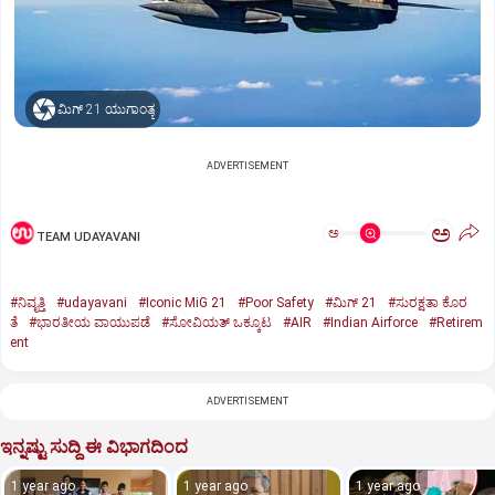
ಮಿಗ್‌ 21 ಯುಗಾಂತ್ಯ
ADVERTISEMENT
ಅ
ಅ
TEAM UDAYAVANI
#ನಿವೃತ್ತಿ
#udayavani
#Iconic MiG 21
#Poor Safety
#ಮಿಗ್‌ 21
#ಸುರಕ್ಷತಾ ಕೊರ
ತೆ
#ಭಾರತೀಯ ವಾಯುಪಡೆ
#ಸೋವಿಯತ್‌ ಒಕ್ಕೂಟ
#AIR
#Indian Airforce
#Retirem
ent
ADVERTISEMENT
ಇನ್ನಷ್ಟು ಸುದ್ದಿ ಈ ವಿಭಾಗದಿಂದ
1 year ago
1 year ago
1 year ago