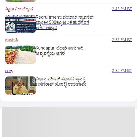
ಶಿಕ್ಷಣ / ಉದ್ಯೋಗ
2:42 PM IST
Recruitment: ಪಂಜಾಬ್‌ ನ್ಯಾಶನಲ್‌
ಬ್ಯಾಂಕ್:‌ 500ಕ್ಕೂ ಅಧಿಕ ಹುದ್ದೆಗಳಿಗೆ
ಅರ್ಜಿ ಆಹ್ವಾನ
ಉಡುಪಿ
2:35 PM IST
Kundapur: ಹೆದ್ದಾರಿ ಕಾಮಗಾರಿ
ಅವ್ಯವಸ್ಥೆಯ ಆಗರ
ರಾಜ್ಯ
2:35 PM IST
ವಿಧಾನ ಪರಿಷತ್ ಸಭಾಪತಿ ಸ್ಥಾನಕ್ಕೆ
ಬಸವರಾಜ್ ಹೊರಟ್ಟಿ ರಾಜೀನಾಮೆ