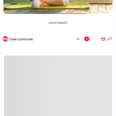
ADVERTISEMENT
ಅ
ಅ
TEAM UDAYAVANI