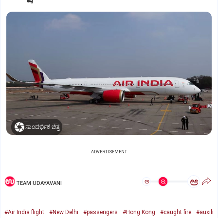
ಸಾಂದರ್ಭಿಕ ಚಿತ್ರ
ADVERTISEMENT
ಅ
ಅ
TEAM UDAYAVANI
#Air India flight
#New Delhi
#passengers
#Hong Kong
#caught fire
#auxili