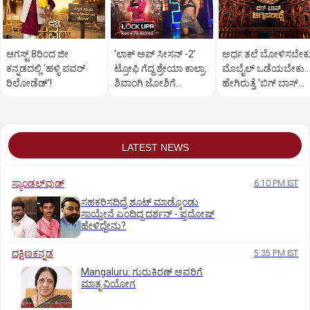
ಆಗಸ್ಟ್ 8ರಿಂದ ಜೀ
‘ಲಾಕ್ ಅಪ್ ಸೀಸನ್‌ -2ʼ
ಅರ್ಧ ತಲೆ ಬೋಳಿಸಬೇಕು
ಕನ್ನಡದಲ್ಲಿ 'ಹಳ್ಳಿ ಪವರ್
ಟ್ರೋಫಿ ಗೆದ್ದ ಶ್ರೇಯಾ ಕಾಲ್ರಾ:
ಮೊಬೈಲ್‌ ಒಡೆಯಬೇಕು..
ರಿಲೋಡೆಡ್ʼ!
ಶಿವಾಂಗಿ ಜೋಶಿಗೆ
ಹೇಗಿರುತ್ತೆ ‌ʼಬಿಗ್ ಬಾಸ್‌
ಮುಖಭಂಗ
ಅಗ್ನಿಪರೀಕ್ಷೆʼ?
LATEST NEWS
ಸ್ಯಾಂಡಲ್‌ವುಡ್‌
6:10 PM IST
ಸಹಕರಿಸದಿದ್ರೆ ಶೂಟ್‌ ಮಾಡ್ಕೊಂಡು
ಸಾಯ್ತೇನೆ ಎಂದಿದ್ದ ದರ್ಶನ್‌ - ಪ್ರದೋಷ್‌
ಹೇಳಿದ್ದೇನು?
ದಕ್ಷಿಣಕನ್ನಡ
5:35 PM IST
Mangaluru: ಗುರುಕಿರಣ್ ಅವರಿಗೆ
ಮಾತೃ ವಿಯೋಗ