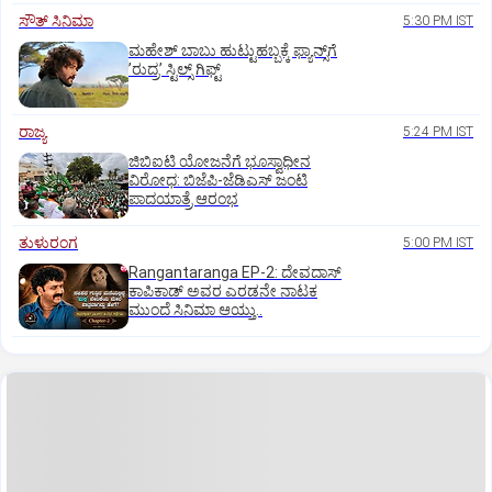
ಸೌತ್‌ ಸಿನಿಮಾ
5:30 PM IST
ಮಹೇಶ್‌ ಬಾಬು ಹುಟ್ಟುಹಬ್ಬಕ್ಕೆ ಫ್ಯಾನ್ಸ್‌ಗೆ
ʼರುದ್ರʼ ಸ್ಟಿಲ್ಸ್‌ ಗಿಫ್ಟ್
ರಾಜ್ಯ
5:24 PM IST
ಜಿಬಿಐಟಿ ಯೋಜನೆಗೆ ಭೂಸ್ವಾಧೀನ
ವಿರೋಧ: ಬಿಜೆಪಿ-ಜೆಡಿಎಸ್‌ ಜಂಟಿ
ಪಾದಯಾತ್ರೆ ಆರಂಭ
ತುಳುರಂಗ
5:00 PM IST
Rangantaranga EP-2: ದೇವದಾಸ್
ಕಾಪಿಕಾಡ್‌ ಅವರ ಎರಡನೇ ನಾಟಕ
ಮುಂದೆ ಸಿನಿಮಾ ಆಯ್ತು..