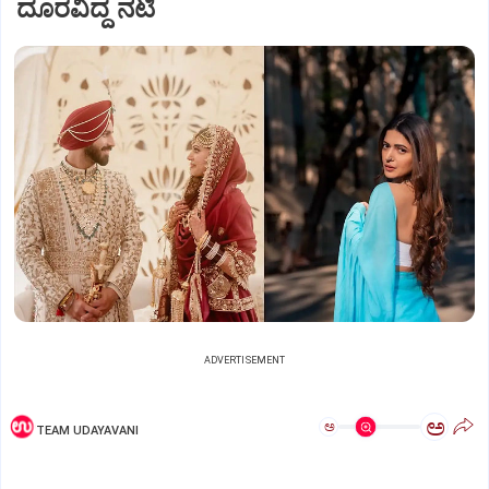
ದೂರವಿದ್ದ ನಟಿ
ADVERTISEMENT
ಅ
ಅ
TEAM UDAYAVANI