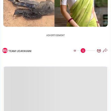
ADVERTISEMENT
ಅ
ಅ
TEAM UDAYAVANI