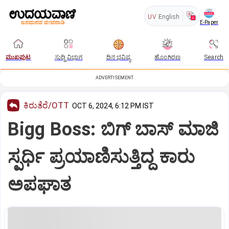
UV
English
E-Paper
ಮುಖಪುಟ
ಸುದ್ದಿ ವಿಭಾಗ
ದಿನ ಭವಿಷ್ಯ
ಹೊಂಗಿರಣ
Search
ADVERTISEMENT
ಕಿರುತೆರೆ/OTT
OCT 6, 2024, 6:12 PM IST
Bigg Boss: ಬಿಗ್‌ ಬಾಸ್‌ ಮಾಜಿ
ಸ್ಪರ್ಧಿ ಪ್ರಯಾಣಿಸುತ್ತಿದ್ದ ಕಾರು
ಅಪಘಾತ