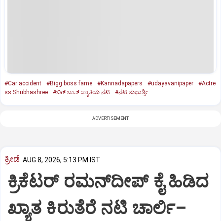
#Car accident
#Bigg boss fame
#Kannadapapers
#udayavanipaper
#Actre
ss Shubhashree
#ಬಿಗ್‌ ಬಾಸ್‌ ಖ್ಯಾತಿಯ ನಟಿ
#ನಟಿ ಶುಭಾಶ್ರೀ
ADVERTISEMENT
ಕ್ರೀಡೆ
AUG 8, 2026, 5:13 PM IST
ಕ್ರಿಕೆಟರ್‌ ರಮನ್‌ದೀಪ್‌ ಕೈ ಹಿಡಿದ
ಖ್ಯಾತ ಕಿರುತೆರೆ ನಟಿ ಚಾರ್ಲಿ–