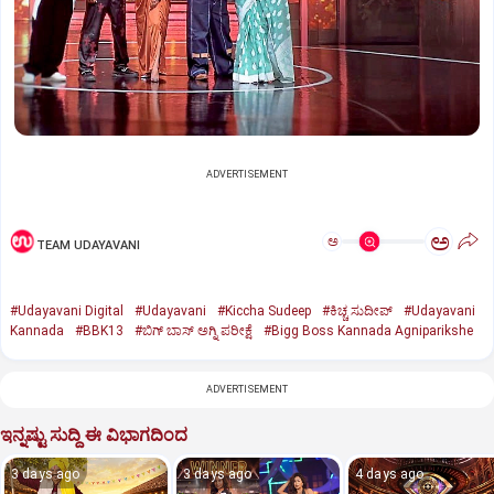
ADVERTISEMENT
ಅ
ಅ
TEAM UDAYAVANI
#Udayavani Digital
#Udayavani
#Kiccha Sudeep
#ಕಿಚ್ಚ ಸುದೀಪ್‌
#Udayavani
Kannada
#BBK13
#ಬಿಗ್‌ ಬಾಸ್‌ ಅಗ್ನಿ ಪರೀಕ್ಷೆ
#Bigg Boss Kannada Agniparikshe
ADVERTISEMENT
ಇನ್ನಷ್ಟು ಸುದ್ದಿ ಈ ವಿಭಾಗದಿಂದ
3 days ago
3 days ago
4 days ago