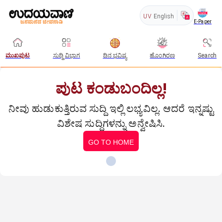
UV
English
E-Paper
ಮುಖಪುಟ
ಸುದ್ದಿ ವಿಭಾಗ
ದಿನ ಭವಿಷ್ಯ
ಹೊಂಗಿರಣ
Search
ಪುಟ ಕಂಡುಬಂದಿಲ್ಲ!
ನೀವು ಹುಡುಕುತ್ತಿರುವ ಸುದ್ದಿ ಇಲ್ಲಿ ಲಭ್ಯವಿಲ್ಲ. ಆದರೆ ಇನ್ನಷ್ಟು
ವಿಶೇಷ ಸುದ್ದಿಗಳನ್ನು ಅನ್ವೇಷಿಸಿ.
GO TO HOME