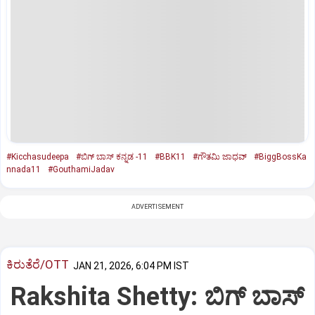
#Kicchasudeepa
#ಬಿಗ್‌ ಬಾಸ್‌ ಕನ್ನಡ -11
#BBK11
#ಗೌತಮಿ ಜಾಧವ್
#BiggBossKa
nnada11
#GouthamiJadav
ADVERTISEMENT
ಕಿರುತೆರೆ/OTT
JAN 21, 2026, 6:04 PM IST
Rakshita Shetty: ಬಿಗ್ ಬಾಸ್