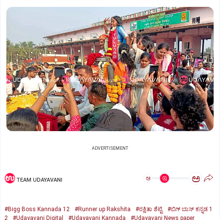
ADVERTISEMENT
ಅ
ಅ
TEAM UDAYAVANI
#Bigg Boss Kannada 12
#Runner up Rakshita
#ರಕ್ಷಿತಾ ಶೆಟ್ಟಿ
#ಬಿಗ್‌ ಬಾಸ್‌ ಕನ್ನಡ 1
2
#Udayavani Digital
#Udayavani Kannada
#Udayavani News paper