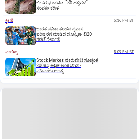
ಭೀಕರ ಭೂಕುಸಿತ... 80 ಹಳ್ಳಿಗಳ
ಸಂಪರ್ಕ ಕಡಿತ
ಕ್ರೀಡೆ
5:36 PM IST
ಭಾರತ ವನಿತಾ ತಂಡದ ಪ್ರವಾಸ
ಪರಿಷ್ಕರಣೆ ಮಾಡಿದ ದ.ಆಫ್ರಿಕಾ: ಟಿ20
ಸರಣಿ ಸೇರ್ಪಡೆ
ವಾಣಿಜ್ಯ
5:09 PM IST
Stock Market: ಷೇರುಪೇಟೆ ಸೂಚ್ಯಂಕ
300ಕ್ಕೂ ಅಧಿಕ ಅಂಕ ಜಿಗಿತ -
ವಹಿವಾಟು ಅಂತ್ಯ