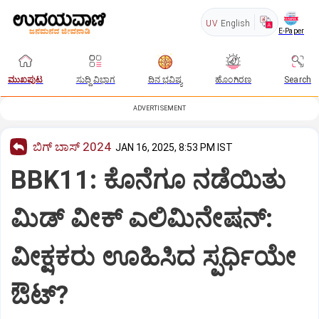
UV
English
E-Paper
ಮುಖಪುಟ
ಸುದ್ದಿ ವಿಭಾಗ
ದಿನ ಭವಿಷ್ಯ
ಹೊಂಗಿರಣ
Search
ADVERTISEMENT
ಬಿಗ್‌ ಬಾಸ್‌ 2024
JAN 16, 2025, 8:53 PM IST
BBK11: ಕೊನೆಗೂ ನಡೆಯಿತು
ಮಿಡ್ ವೀಕ್ ಎಲಿಮಿನೇಷನ್:
ವೀಕ್ಷಕರು ಊಹಿಸಿದ ಸ್ಪರ್ಧಿಯೇ
ಔಟ್?