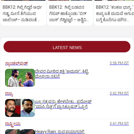
BBK12: ಗಿಲ್ಲಿ ಗೆದ್ದರೆ ಅರ್ಧ
BBK12: ಗಿಲ್ಲಿ ಬಡವನ
BBK12: 'ಕಂಕಣ ಭಾಗ್ಯ..'
ಗಡ್ಡ, ಮೀಸೆ ತೆಗೆಯುವ
ಗೆಟಪ್‌ ಹಾಕ್ಕೊಂಡು ʼಬಿಗ್‌
ಕಾವ್ಯ ಜತೆ ಮದುವೆ ಆಗು
ಚಾಲೆಂಜ್– ನುಡಿದಂತೆ
ಬಾಸ್‌ʼ ಗೆದ್ದಿದ್ದಾರೆ – ಅಶ್ವಿನಿ
ಬಗ್ಗೆ ಕೊನೆಗೂ‌‌ ಮೌನ‌
ನಡೆದ ವ್ಯಕ್ತಿ
ಗೌಡ
ಮುರಿದ ಗಿಲ್ಲಿ
LATEST NEWS
ಸ್ಯಾಂಡಲ್‌ವುಡ್‌
5:58 PM IST
ದೇವರ ಮೀರಿದ ಶಕ್ತಿ ʼಅಮರ್ಥʼ: ಕಿಟ್ಟಿ,
ಮೇಘನಾ ನಟನೆ
ರಾಜ್ಯ
5:42 PM IST
ಎಲ್ಲ ಸತ್ಯವನ್ನು ಹೇಳಬೇಕು.. ಪ್ರದೋಷ್‌
ʼಮಾಫಿ ಸಾಕ್ಷಿʼಗೆ ಪ್ರಾಸಿಕ್ಯೂಷನ್ ಒಪ್ಪಿಗೆ
ರಾಷ್ಟ್ರೀಯ
5:41 PM IST
Heavy Rain: ರುದ್ರಪ್ರಯಾಗದಲ್ಲಿ