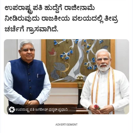
ಉಪರಾಷ್ಟ್ರಪತಿ ಹುದ್ದೆಗೆ ರಾಜೀನಾಮೆ
ನೀಡಿರುವುದು ರಾಜಕೀಯ ವಲಯದಲ್ಲಿ ತೀವ್ರ
ಚರ್ಚೆಗೆ ಗ್ರಾಸವಾಗಿದೆ.
ಉಪರಾಷ್ಟ್ರಪತಿ ಜಗದೀಪ್‌ ಧನ್ಕರ್-ಪ್ರಧಾನಿ ಮೋದಿ
ADVERTISEMENT