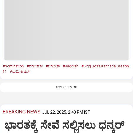
#Nomination
#ಬಿಗ್ ಬಾಸ್
#ಜಗದೀಶ್‌
#Jagdish
#Bigg Boss Kannada Season
11
#ನಾಮಿನೇಷನ್
ADVERTISEMENT
BREAKING NEWS
JUL 22, 2025, 2:40 PM IST
ಭಾರತಕ್ಕೆ ಸೇವೆ ಸಲ್ಲಿಸಲು ಧನ್ಕರ್‌