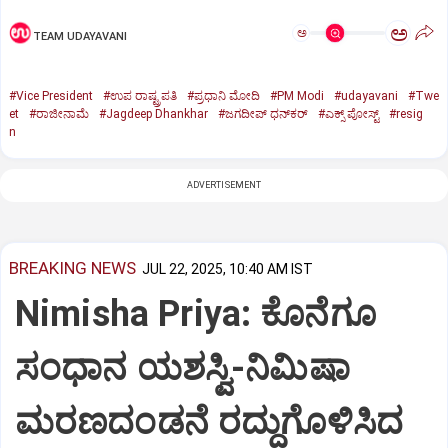
ಅ
ಅ
TEAM UDAYAVANI
#Vice President
#ಉಪ ರಾಷ್ಟ್ರಪತಿ
#ಪ್ರಧಾನಿ ಮೋದಿ
#PM Modi
#udayavani
#Twe
et
#ರಾಜೀನಾಮೆ
#Jagdeep Dhankhar
#ಜಗದೀಪ್‌ ಧನ್‌ಕರ್‌
#ಎಕ್ಸ್‌ ಪೋಸ್ಟ್
#resig
n
ADVERTISEMENT
BREAKING NEWS
JUL 22, 2025, 10:40 AM IST
Nimisha Priya: ಕೊನೆಗೂ
ಸಂಧಾನ ಯಶಸ್ವಿ-ನಿಮಿಷಾ
ಮರಣದಂಡನೆ ರದ್ದುಗೊಳಿಸಿದ