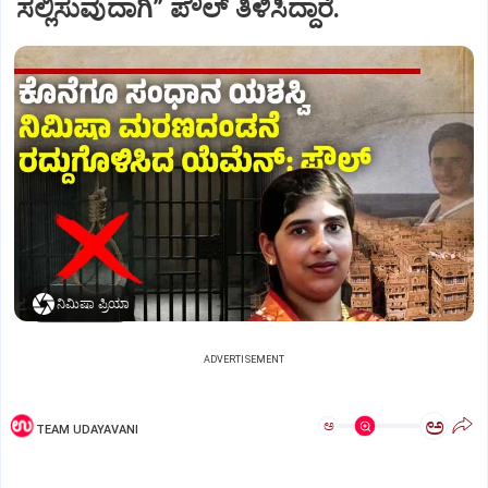
ಸಲ್ಲಿಸುವುದಾಗಿ” ಪೌಲ್‌ ತಿಳಿಸಿದ್ದಾರೆ.
ನಿಮಿಷಾ ಪ್ರಿಯಾ
ADVERTISEMENT
ಅ
ಅ
TEAM UDAYAVANI