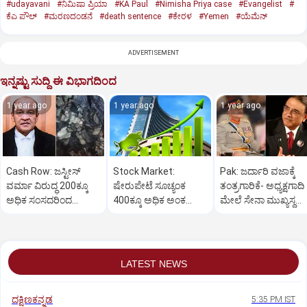
#udayavani
#ನಿಮಿಷಾ ಪ್ರಿಯಾ
#KA Paul
#Nimisha Priya case
#Evangelist
#
ಕೆಎ ಪೌಲ್
#ಮರಣದಂಡನೆ
#death sentence
#ಕೇರಳ
#Yemen
#ಯೆಮೆನ್‌
ADVERTISEMENT
ಇನ್ನಷ್ಟು ಸುದ್ದಿ ಈ ವಿಭಾಗದಿಂದ
1 year ago
1 year ago
1 year ago
Cash Row: ಜಸ್ಟೀಸ್‌
Stock Market:
Pak: ಜರ್ದಾರಿ ವಜಾಕ್ಕೆ
ವರ್ಮಾ ವಿರುದ್ಧ 200ಕ್ಕೂ
ಷೇರುಪೇಟೆ ಸೂಚ್ಯಂಕ
ತಂತ್ರಗಾರಿಕೆ- ಅಧ್ಯಕ್ಷಗಾದಿ
ಅಧಿಕ ಸಂಸದರಿಂದ
400ಕ್ಕೂ ಅಧಿಕ ಅಂಕ
ಮೇಲೆ ಸೇನಾ ಮುಖ್ಯಸ್ಥ
ಮಹಾಭಿಯೋಗಕ್ಕೆ
ಜಿಗಿತ-ದಿನಾಂತ್ಯದ
ಮುನೀರ್ ಚಿತ್ತ!
ಕೋರಿಕೆ…
ವಹಿವಾಟು ಅಂತ್ಯ
LATEST NEWS
ದಕ್ಷಿಣಕನ್ನಡ
5:35 PM IST