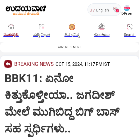
UV
English
E-Paper
ಮುಖಪುಟ
ಸುದ್ದಿ ವಿಭಾಗ
ದಿನ ಭವಿಷ್ಯ
ಹೊಂಗಿರಣ
Search
ADVERTISEMENT
BREAKING NEWS
OCT 15, 2024, 11:17 PM IST
BBK11: ಏನೋ
ಕಿತ್ತುಕೊಳ್ತೀಯಾ.. ಜಗದೀಶ್
ಮೇಲೆ‌‌ ಮುಗಿಬಿದ್ದ ಬಿಗ್ ಬಾಸ್
ಸಹ ಸ್ಪರ್ಧಿಗಳು..