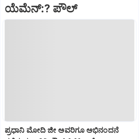
ಯೆಮೆನ್:? ಪೌಲ್
ಪ್ರಧಾನಿ ಮೋದಿ ಜೀ ಅವರಿಗೂ ಅಭಿನಂದನೆ