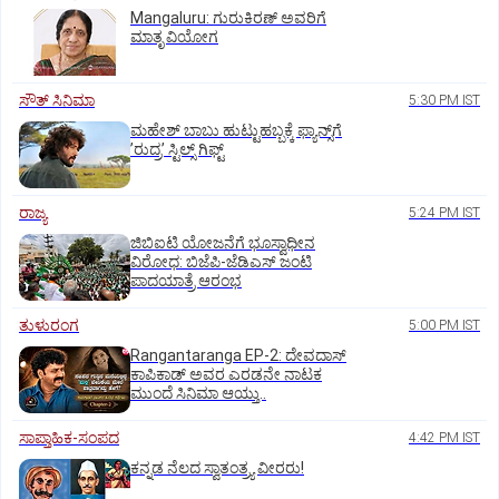
Mangaluru: ಗುರುಕಿರಣ್ ಅವರಿಗೆ
ಮಾತೃ ವಿಯೋಗ
ಸೌತ್‌ ಸಿನಿಮಾ
5:30 PM IST
ಮಹೇಶ್‌ ಬಾಬು ಹುಟ್ಟುಹಬ್ಬಕ್ಕೆ ಫ್ಯಾನ್ಸ್‌ಗೆ
ʼರುದ್ರʼ ಸ್ಟಿಲ್ಸ್‌ ಗಿಫ್ಟ್
ರಾಜ್ಯ
5:24 PM IST
ಜಿಬಿಐಟಿ ಯೋಜನೆಗೆ ಭೂಸ್ವಾಧೀನ
ವಿರೋಧ: ಬಿಜೆಪಿ-ಜೆಡಿಎಸ್‌ ಜಂಟಿ
ಪಾದಯಾತ್ರೆ ಆರಂಭ
ತುಳುರಂಗ
5:00 PM IST
Rangantaranga EP-2: ದೇವದಾಸ್
ಕಾಪಿಕಾಡ್‌ ಅವರ ಎರಡನೇ ನಾಟಕ
ಮುಂದೆ ಸಿನಿಮಾ ಆಯ್ತು..
ಸಾಪ್ತಾಹಿಕ-ಸಂಪದ
4:42 PM IST
ಕನ್ನಡ ನೆಲದ ಸ್ವಾತಂತ್ರ್ಯ ವೀರರು!