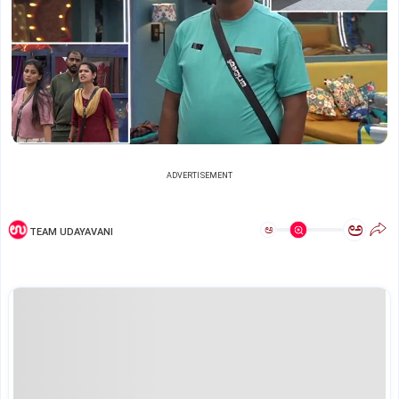
ADVERTISEMENT
ಅ
ಅ
TEAM UDAYAVANI