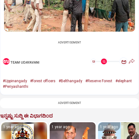
ADVERTISEMENT
ಅ
ಅ
TEAM UDAYAVANI
#Uppinangady
#forest officers
#Belthangady
#Reserve Forest
#elephant
#Periyashanthi
ADVERTISEMENT
ಇನ್ನಷ್ಟು ಸುದ್ದಿ ಈ ವಿಭಾಗದಿಂದ
1 year ago
1 year ago
1 year ago