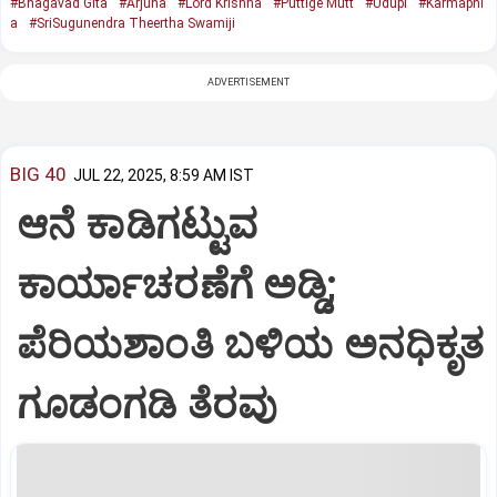
#Bhagavad Gita
#Arjuna
#Lord Krishna
#Puttige Mutt
#Udupi
#Karmaphl
a
#SriSugunendra Theertha Swamiji
ADVERTISEMENT
BIG 40
JUL 22, 2025, 8:59 AM IST
ಆನೆ ಕಾಡಿಗಟ್ಟುವ
ಕಾರ್ಯಾಚರಣೆಗೆ ಅಡ್ಡಿ;
ಪೆರಿಯಶಾಂತಿ ಬಳಿಯ ಅನಧಿಕೃತ
ಗೂಡಂಗಡಿ ತೆರವು