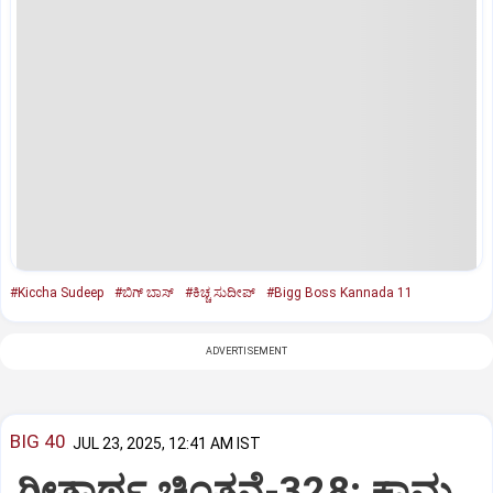
#Kiccha Sudeep
#ಬಿಗ್ ಬಾಸ್
#ಕಿಚ್ಚ ಸುದೀಪ್‌
#Bigg Boss Kannada 11
ADVERTISEMENT
BIG 40
JUL 23, 2025, 12:41 AM IST
ಗೀತಾರ್ಥ ಚಿಂತನೆ-328: ಕಾಮ