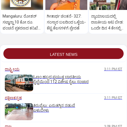
Mangaluru: ರೋಶನ್‌
ಗೀತಾರ್ಥ ಚಿಂತನೆ- 327:
ನ್ಯಾಯಾಲಯದಲ್ಲಿ
ಸಲ್ಡಾನ್ಹಾ 10 ಕೋ.ರೂ.
ಸಂಸ್ಕಾರ ಬಲದಿಂದ ಒಳ್ಳೆಯ-
ರಾಜಕೀಯ ಆಟ ಬೇಡ:
ವಂಚನೆ ಪ್ರಕರಣದ ತನಿಖೆ
ಕೆಟ್ಟ ಕೆಲಸಗಳಿಗೆ ಪ್ರೇರಣೆ
ಒಂದೇ ದಿನ 4 ಕೇಸಲ್ಲಿ
ಸಿಐಡಿಗೆ ವರ್ಗ
ಸುಪ್ರೀಂಕೋರ್ಟ್‌ ಅಭಿಮ
LATEST NEWS
ರಾಷ್ಟ್ರೀಯ
3:11 PM IST
ಓಣಂ ಹಬ್ಬದ ಪ್ರಯುಕ್ತ ಭಾರತೀಯ
ರೈಲ್ವೆಯಿಂದ 112 ವಿಶೇಷ ರೈಲು ಸಂಚಾರ
ದಕ್ಷಿಣಕನ್ನಡ
3:11 PM IST
ತಿರುವೈಲು: ಏರುತಗ್ಗಿನ ನಡುವೆ
ಏಳುಬೀಳು
ರಾಜ್ಯ
3:08 PM IST