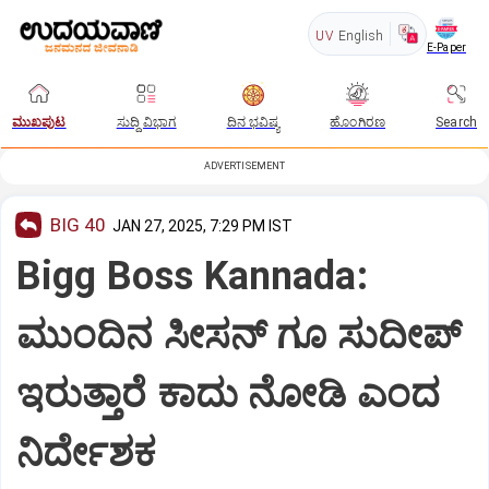
UV
English
E-Paper
ಮುಖಪುಟ
ಸುದ್ದಿ ವಿಭಾಗ
ದಿನ ಭವಿಷ್ಯ
ಹೊಂಗಿರಣ
Search
ADVERTISEMENT
BIG 40
JAN 27, 2025, 7:29 PM IST
Bigg Boss Kannada:
ಮುಂದಿನ ಸೀಸನ್ ಗೂ ಸುದೀಪ್
ಇರುತ್ತಾರೆ ಕಾದು ನೋಡಿ ಎಂದ
ನಿರ್ದೇಶಕ