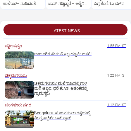
ಚಾಲೆಂಜ್– ನುಡಿದಂತೆ
ಬಾಸ್‌ʼ ಗೆದ್ದಿದ್ದಾರೆ – ಅಶ್ವಿನಿ
ಬಗ್ಗೆ ಕೊನೆಗೂ‌‌ ಮೌನ‌
ನಡೆದ ವ್ಯಕ್ತಿ
ಗೌಡ
ಮುರಿದ ಗಿಲ್ಲಿ
LATEST NEWS
ದಕ್ಷಿಣಕನ್ನಡ
1:55 PM IST
ಬಾಣೂರಿಗೆ ಸೇತುವೆ ಇಲ್ಲ ಹಗ್ಗವೇ ಆಸರೆ!
ಚಿಕ್ಕಮಗಳೂರು
1:22 PM IST
ಚಿಕ್ಕಮಗಳೂರು: ಮಲೆನಾಡಿನಲ್ಲಿ ಗಾಳಿ
ಮಳೆ ಅಬ್ಬರ; ಧರೆ ಕುಸಿತ, ಆತಂಕದಲ್ಲಿ
ಗ್ರಾಮಸ್ಥರು
ಬೆಂಗಳೂರು ನಗರ
1:12 PM IST
Bengaluru: ಹೊರವರ್ತುಲ ರಸ್ತೆಯಲ್ಲಿ
ಶೀಘ್ರ ಸ್ಮಾರ್ಟ್‌ ಬಸ್‌ ಸ್ಟಾಪ್‌