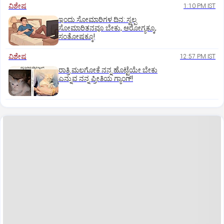
ವಿಶೇಷ
1:10 PM IST
ಇಂದು ಸೋಮಾರಿಗಳ ದಿನ: ಸ್ವಲ್ಪ
ಸೋಮಾರಿತನವೂ ಬೇಕು, ಆರೋಗ್ಯಕ್ಕೂ,
ಸಂತೋಷಕ್ಕೂ!
ವಿಶೇಷ
12:57 PM IST
ರಾತ್ರಿ ಮಲಗೋಕೆ ನನ್ನ ಹೊಟ್ಟೆಯೇ ಬೇಕು
ಎನ್ನುವ ನನ್ನ ಪ್ರೀತಿಯ ಗ್ಯಾಂಗ್!