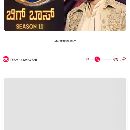
ADVERTISEMENT
ಅ
ಅ
TEAM UDAYAVANI