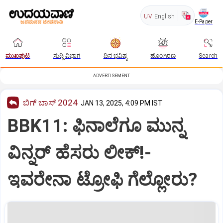
UV
English
E-Paper
ಮುಖಪುಟ
ಸುದ್ದಿ ವಿಭಾಗ
ದಿನ ಭವಿಷ್ಯ
ಹೊಂಗಿರಣ
Search
ADVERTISEMENT
ಬಿಗ್‌ ಬಾಸ್‌ 2024
JAN 13, 2025, 4:09 PM IST
BBK11: ಫಿನಾಲೆಗೂ ಮುನ್ನ
ವಿನ್ನರ್‌ ಹೆಸರು ಲೀಕ್!-
ಇವರೇನಾ ಟ್ರೋಫಿ ಗೆಲ್ಲೋರು?