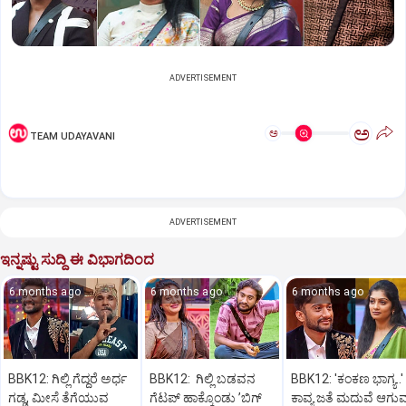
ADVERTISEMENT
ಅ
ಅ
TEAM UDAYAVANI
ADVERTISEMENT
ಇನ್ನಷ್ಟು ಸುದ್ದಿ ಈ ವಿಭಾಗದಿಂದ
6 months ago
6 months ago
6 months ago
BBK12: ಗಿಲ್ಲಿ ಗೆದ್ದರೆ ಅರ್ಧ
BBK12: ಗಿಲ್ಲಿ ಬಡವನ
BBK12: 'ಕಂಕಣ ಭಾಗ್ಯ..'
ಗಡ್ಡ, ಮೀಸೆ ತೆಗೆಯುವ
ಗೆಟಪ್‌ ಹಾಕ್ಕೊಂಡು ʼಬಿಗ್‌
ಕಾವ್ಯ ಜತೆ ಮದುವೆ ಆಗು