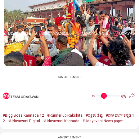
ADVERTISEMENT
ಅ
ಅ
TEAM UDAYAVANI
#Bigg Boss Kannada 12
#Runner up Rakshita
#ರಕ್ಷಿತಾ ಶೆಟ್ಟಿ
#ಬಿಗ್‌ ಬಾಸ್‌ ಕನ್ನಡ 1
2
#Udayavani Digital
#Udayavani Kannada
#Udayavani News paper
ADVERTISEMENT