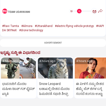
ಅ
ಅ
TEAM UDAYAVANI
#Ravi Tamta
#Almora
#Uttarakhand
#electric flying vehicle prototyp
#HAPI
DA SKYNeX
#drone technology
ADVERTISEMENT
ಇನ್ನಷ್ಟು ಸುದ್ದಿ ಈ ವಿಭಾಗದಿಂದ
4 hours ago
4 hours ago
4 hours ago
ಭಾವನಾರಿಗೆ ಮೊದಲ
Snow Leopard:
ಈ ಪೀಳಿಗೆ ನಮ್ಮ ದೇಶದ
ಮಹಿಳಾ ಟಾಪ್‌ ಗನ್‌ ಫೈಟರ್‌
ಲಡಾಖಲ್ಲಿ ದೇಶದ ಮೊದಲ
ಹೆಮ್ಮೆ: ಜೆನ್‌ ಜಿಗಳ ಬಗ್ಗೆ
ಖ್ಯಾತಿ
ಹಿಮಚಿರತೆ ಸಫಾರಿ ಶೀಘ್ರ
ಸಂಸದೆ ಕಂಗನಾ ಉಲ್ಟಾ