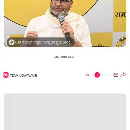
ಜನ್ ಸುರಾಜ್' ಪಕ್ಷದ ಸಂಸ್ಥಾಪಕ ಪ್ರಶಾಂತ್ ಕಿಶೋರ್.
ADVERTISEMENT
ಅ
ಅ
TEAM UDAYAVANI