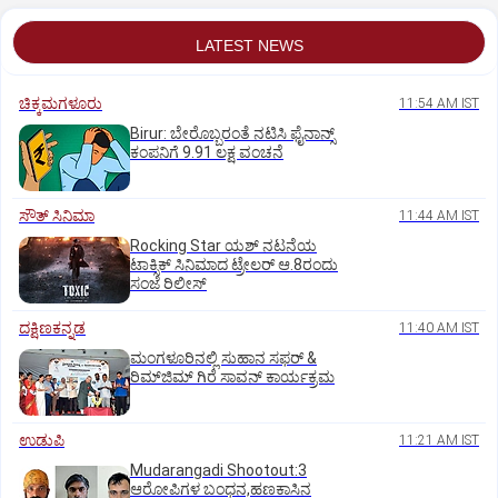
LATEST NEWS
ಚಿಕ್ಕಮಗಳೂರು
11:54 AM IST
Birur: ಬೇರೊಬ್ಬರಂತೆ ನಟಿಸಿ ಫೈನಾನ್ಸ್
ಕಂಪನಿಗೆ 9.91 ಲಕ್ಷ ವಂಚನೆ
ಸೌತ್‌ ಸಿನಿಮಾ
11:44 AM IST
Rocking Star ಯಶ್‌ ನಟನೆಯ
ಟಾಕ್ಸಿಕ್‌ ಸಿನಿಮಾದ ಟ್ರೇಲರ್‌ ಆ.8ರಂದು
ಸಂಜೆ ರಿಲೀಸ್
ದಕ್ಷಿಣಕನ್ನಡ
11:40 AM IST
ಮಂಗಳೂರಿನಲ್ಲಿ ಸುಹಾನ ಸಫರ್ &
ರಿಮ್‌ಜಿಮ್ ಗಿರೆ ಸಾವನ್ ಕಾರ್ಯಕ್ರಮ
ಉಡುಪಿ
11:21 AM IST
Mudarangadi Shootout:‌3
ಆರೋಪಿಗಳ ಬಂಧನ,ಹಣಕಾಸಿನ