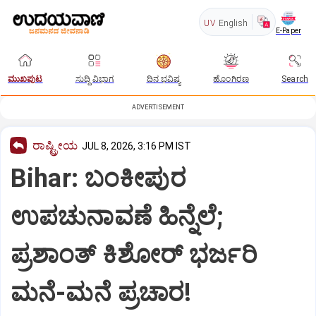
UV
English
E-Paper
ಮುಖಪುಟ
ಸುದ್ದಿ ವಿಭಾಗ
ದಿನ ಭವಿಷ್ಯ
ಹೊಂಗಿರಣ
Search
ADVERTISEMENT
ರಾಷ್ಟ್ರೀಯ
JUL 8, 2026, 3:16 PM IST
Bihar: ಬಂಕೀಪುರ
ಉಪಚುನಾವಣೆ ಹಿನ್ನೆಲೆ;
ಪ್ರಶಾಂತ್ ಕಿಶೋರ್ ಭರ್ಜರಿ
ಮನೆ-ಮನೆ ಪ್ರಚಾರ!