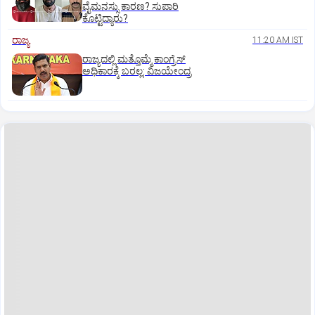
ವೈಮನಸ್ಸು ಕಾರಣ? ಸುಪಾರಿ
ಕೊಟ್ಟಿದ್ಯಾರು?
ರಾಜ್ಯ
11:20 AM IST
ರಾಜ್ಯದಲ್ಲಿ ಮತ್ತೊಮ್ಮೆ ಕಾಂಗ್ರೆಸ್‌
ಅಧಿಕಾರಕ್ಕೆ ಬರಲ್ಲ: ವಿಜಯೇಂದ್ರ