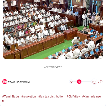
ADVERTISEMENT
ಅ
ಅ
TEAM UDAYAVANI
#Tamil Nadu
#resolution
#fair tax distribution
#CM Vijay
#Kannada new
s