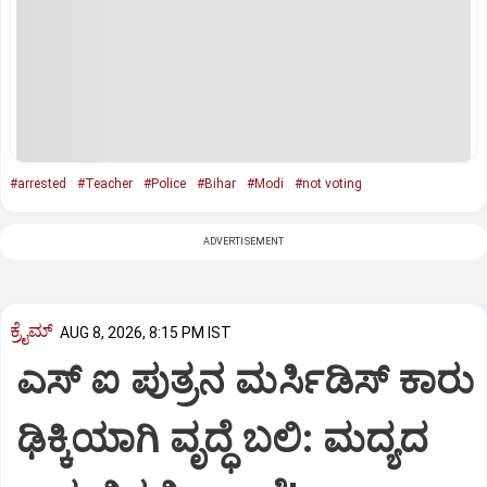
#arrested
#Teacher
#Police
#Bihar
#Modi
#not voting
ADVERTISEMENT
ಕ್ರೈಮ್
AUG 8, 2026, 8:15 PM IST
ಎಸ್ ಐ ಪುತ್ರನ ಮರ್ಸಿಡಿಸ್‌ ಕಾರು
ಢಿಕ್ಕಿಯಾಗಿ ವೃದ್ಧೆ ಬಲಿ: ಮದ್ಯದ