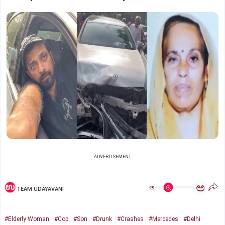
ADVERTISEMENT
ಅ
ಅ
TEAM UDAYAVANI
#Elderly Woman
#Cop
#Son
#Drunk
#Crashes
#Mercedes
#Delhi