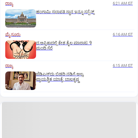
ರಾಜ್ಯ
6:21 AM IST
ಹಂಗಾಮಿ ಸಭಾಪತಿ ಸ್ಥಾನ ಇನ್ನೂ ಸಸ್ಪೆನ್ಸ್‌
ಮೈಸೂರು
6:16 AM IST
ದ.ಆಫ್ರಿಕಾದಲ್ಲಿ ಕೇಶ ತೈಲ ಮಾರಾಟ: 9
ಮಂದಿ ಸೆರೆ
ರಾಜ್ಯ
6:15 AM IST
ಜೆಡಿಎಸ್‌ದು ಬಿಡದಿ ನಡಿಗೆ ಅಲ್ಲ,
ಪ್ರಾಯಶ್ಚಿತ ಯಾತ್ರೆ: ಬಾಲಕೃಷ್ಣ