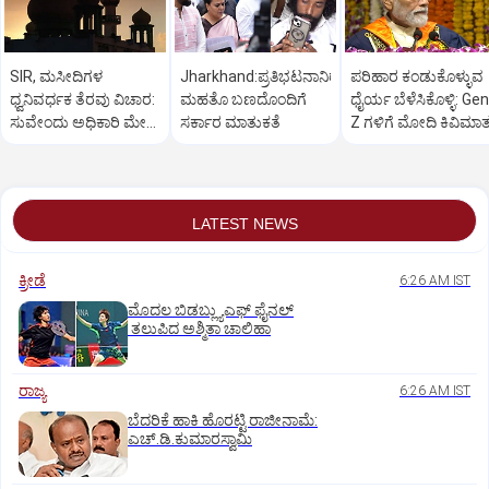
SIR, ಮಸೀದಿಗಳ
Jharkhand:ಪ್ರತಿಭಟನಾನಿರತ
ಪರಿಹಾರ ಕಂಡುಕೊಳ್ಳುವ
ಧ್ವನಿವರ್ಧಕ ತೆರವು ವಿಚಾರ:
ಮಹತೊ ಬಣದೊಂದಿಗೆ
ಧೈರ್ಯ ಬೆಳೆಸಿಕೊಳ್ಳಿ: Gen
ಸುವೇಂದು ಅಧಿಕಾರಿ ಮೇಲೆ
ಸರ್ಕಾರ ಮಾತುಕತೆ
Z ಗಳಿಗೆ ಮೋದಿ ಕಿವಿಮಾ
ಒತ್ತಡ
LATEST NEWS
ಕ್ರೀಡೆ
6:26 AM IST
ಮೊದಲ ಬಿಡಬ್ಲ್ಯುಎಫ್‌ ಫೈನಲ್‌
ತಲುಪಿದ ಅಶ್ಮಿತಾ ಚಾಲಿಹಾ
ರಾಜ್ಯ
6:26 AM IST
ಬೆದರಿಕೆ ಹಾಕಿ ಹೊರಟ್ಟಿ ರಾಜೀನಾಮೆ:
ಎಚ್‌.ಡಿ.ಕುಮಾರಸ್ವಾಮಿ