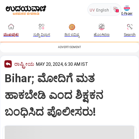
UV
English
E-Paper
ಮುಖಪುಟ
ಸುದ್ದಿ ವಿಭಾಗ
ದಿನ ಭವಿಷ್ಯ
ಹೊಂಗಿರಣ
Search
ADVERTISEMENT
ರಾಷ್ಟ್ರೀಯ
MAY 20, 2024, 6:30 AM IST
Bihar; ಮೋದಿಗೆ ಮತ
ಹಾಕಬೇಡಿ ಎಂದ ಶಿಕ್ಷಕನ
ಬಂಧಿಸಿದ ಪೊಲೀಸರು!