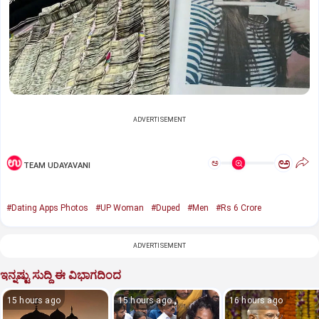
ADVERTISEMENT
ಅ
ಅ
TEAM UDAYAVANI
#Dating Apps Photos
#UP Woman
#Duped
#Men
#Rs 6 Crore
ADVERTISEMENT
ಇನ್ನಷ್ಟು ಸುದ್ದಿ ಈ ವಿಭಾಗದಿಂದ
15 hours ago
15 hours ago
16 hours ago