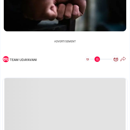
ADVERTISEMENT
ಅ
ಅ
TEAM UDAYAVANI