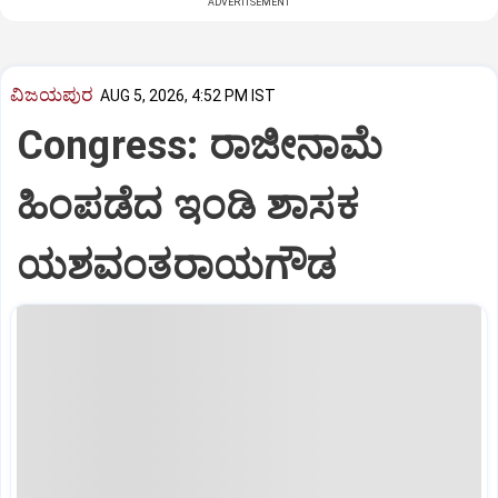
ADVERTISEMENT
ವಿಜಯಪುರ
AUG 5, 2026, 4:52 PM IST
Congress: ರಾಜೀನಾಮೆ
ಹಿಂಪಡೆದ ಇಂಡಿ ಶಾಸಕ
ಯಶವಂತರಾಯಗೌಡ