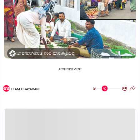
ಬಸವನಬಾಗೇವಾಡಿ: ನಂದಿ ಮಾರುಕಟ್ಟೆಯಲ್ಲಿ ತರಕಾರಿ ಮಾರಾಟ ಮಾಡಲಾಗುತ್ತಿದೆ.
ADVERTISEMENT
ಅ
ಅ
TEAM UDAYAVANI