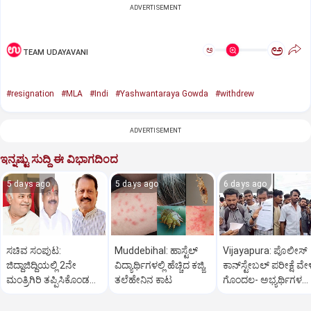
ADVERTISEMENT
ಅ
ಅ
TEAM UDAYAVANI
#resignation
#MLA
#Indi
#Yashwantaraya Gowda
#withdrew
ADVERTISEMENT
ಇನ್ನಷ್ಟು ಸುದ್ದಿ ಈ ವಿಭಾಗದಿಂದ
5 days ago
5 days ago
6 days ago
ಸಚಿವ ಸಂಪುಟ:
Muddebihal: ಹಾಸ್ಟೆಲ್
Vijayapura: ಪೊಲೀಸ್
ಜಿದ್ದಾಜಿದ್ದಿಯಲ್ಲಿ 2ನೇ
ವಿದ್ಯಾರ್ಥಿಗಳಲ್ಲಿ ಹೆಚ್ಚಿದ ಕಜ್ಜಿ,
ಕಾನ್‌ಸ್ಟೇಬಲ್ ಪರೀಕ್ಷೆ ವೇಳ
ಮಂತ್ರಿಗಿರಿ ತಪ್ಪಿಸಿಕೊಂಡ
ತಲೆಹೇನಿನ ಕಾಟ
ಗೊಂದಲ- ಅಭ್ಯರ್ಥಿಗಳ‌‌
ವಿಜಯಪುರ?
ಪ್ರತಿಭಟನೆ