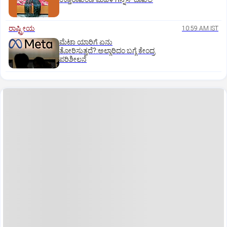
ರಾಷ್ಟ್ರೀಯ
10:59 AM IST
ಮೆಟಾ ಯಾರಿಗೆ ಏನು
ತೋರಿಸುತ್ತದೆ?:ಅಲ್ಗಾರಿದಂ ಬಗ್ಗೆ ಕೇಂದ್ರ
ಪರಿಶೀಲನೆ