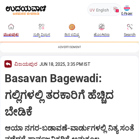
UV
English
E-Paper
ಮುಖಪುಟ
ಸುದ್ದಿ ವಿಭಾಗ
ದಿನ ಭವಿಷ್ಯ
ಹೊಂಗಿರಣ
Search
ADVERTISEMENT
ವಿಜಯಪುರ
JUN 18, 2025, 3:35 PM IST
Basavan Bagewadi:
ಗಲ್ಲಿಗಳಲ್ಲಿ ತರಕಾರಿಗೆ ಹೆಚ್ಚಿದ
ಬೇಡಿಕೆ‌
ಆಯಾ ನಗರ-ಬಡಾವಣೆ-ವಾರ್ಡುಗಳಲ್ಲಿ ನಿತ್ಯ ಸಂತೆ