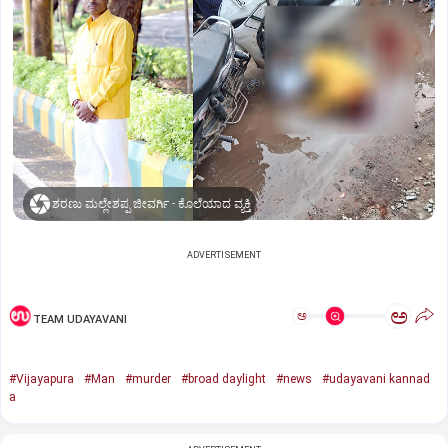
ಶರಣು ಮಲ್ಲೇಶಪ್ಪ ಜೀವರ್ಗಿ - ಕೊಲೆಯಾದ ವ್ಯಕ್ತಿ
ADVERTISEMENT
ಅ
ಅ
TEAM UDAYAVANI
#Vijayapura
#Man
#murder
#broad daylight
#news
#udayavani kannad
a