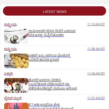
LATEST NEWS
ರಾಷ್ಟ್ರೀಯ
11:10 AM IST
ಗ್ರಾಮೀಣದಲ್ಲಿ ವೈದ್ಯರ ಸೇವೆಗೆ ಏಕರೂಪ
ನೀತಿ ಅಗತ್ಯ: ಸುಪ್ರೀಂಕೋರ್ಟ್‌
ರಾಷ್ಟ್ರೀಯ
11:08 AM IST
ಭಕ್ತರಿಗೆ ಇನ್ನು ಚಲಿಸುವ ಮೇಜಿನಲ್ಲಿ
ಬರಲಿದೆ ತಿರುಪತಿ ಪ್ರಸಾದ!
ಬಳ್ಳಾರಿ
11:06 AM IST
ಹೊರಟ್ಟಿ ಅವರನ್ನು ಬೆದರಿಸಿ,
ಬಲವಂತವಾಗಿ ರಾಜೀನಾಮೆಗೆ ಸಹಿ
ಪಡೆದುಕೊಂಡಿದ್ದಾರೆ: ರಾಮುಲು ಆರೋಪ
ವೈರಲ್ ನ್ಯೂಸ್
11:01 AM IST
8.1 ಅಡಿ ಉದ್ದನೆಯ ಕೇಶ:
ಉತ್ತರಾಖಂಡ ಮಹಿಳೆ ಗಿನ್ನೆಸ್‌ ದಾಖಲೆ