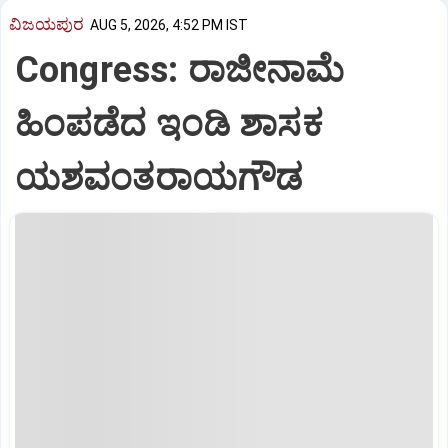
ವಿಜಯಪುರ
AUG 5, 2026, 4:52 PM IST
Congress: ರಾಜೀನಾಮೆ
ಹಿಂಪಡೆದ ಇಂಡಿ ಶಾಸಕ
ಯಶವಂತರಾಯಗೌಡ