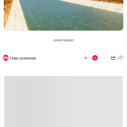
ADVERTISEMENT
ಅ
ಅ
TEAM UDAYAVANI