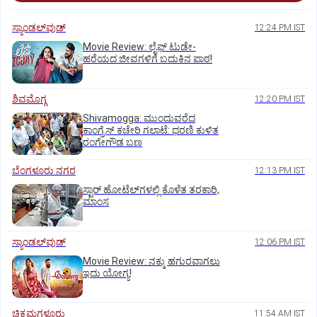
ಸ್ಯಾಂಡಲ್‌ವುಡ್‌
12:24 PM IST
Movie Review: ಲೈಫ್‌ ಟುಡೇ-
ಹರೆಯದ ಜೀವಗಳಿಗೆ ಬದುಕಿನ ಪಾಠ!
ಶಿವಮೊಗ್ಗ
12:20 PM IST
Shivamogga: ಮುಂದುವರೆದ
ಕಾಂಗ್ರೆಸ್ ಕಚೇರಿ ಗಲಾಟೆ: ಧರಣಿ ಕುಳಿತ
ರಂಗೇಗೌಡ ಬಣ
ಬೆಂಗಳೂರು ನಗರ
12:13 PM IST
ಸ್ಟಾರ್‌ ಹೋಟೆಲ್‌ಗ‌ಳಲ್ಲಿ ಕೊಳೆತ ತರಕಾರಿ,
ಮಾಂಸ
ಸ್ಯಾಂಡಲ್‌ವುಡ್‌
12:06 PM IST
Movie Review: ನಕ್ಕು ಹಗುರವಾಗಲು
ಇದು ಯೋಗ್ಯ!
ಚಿಕ್ಕಮಗಳೂರು
11:54 AM IST