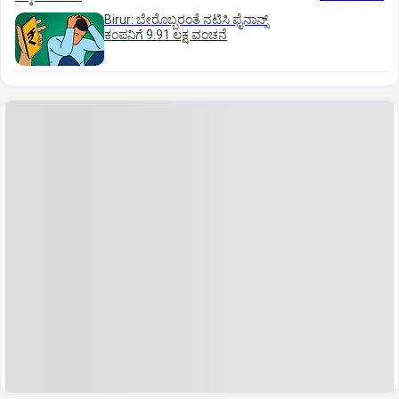
Birur: ಬೇರೊಬ್ಬರಂತೆ ನಟಿಸಿ ಫೈನಾನ್ಸ್
ಕಂಪನಿಗೆ 9.91 ಲಕ್ಷ ವಂಚನೆ