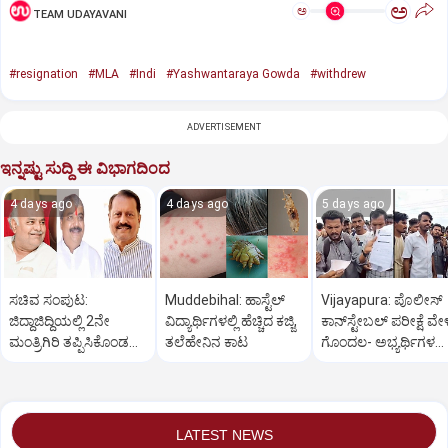
ಅ
ಅ
TEAM UDAYAVANI
#resignation
#MLA
#Indi
#Yashwantaraya Gowda
#withdrew
ADVERTISEMENT
ಇನ್ನಷ್ಟು ಸುದ್ದಿ ಈ ವಿಭಾಗದಿಂದ
4 days ago
4 days ago
5 days ago
ಸಚಿವ ಸಂಪುಟ:
Muddebihal: ಹಾಸ್ಟೆಲ್
Vijayapura: ಪೊಲೀಸ್
ಜಿದ್ದಾಜಿದ್ದಿಯಲ್ಲಿ 2ನೇ
ವಿದ್ಯಾರ್ಥಿಗಳಲ್ಲಿ ಹೆಚ್ಚಿದ ಕಜ್ಜಿ,
ಕಾನ್‌ಸ್ಟೇಬಲ್ ಪರೀಕ್ಷೆ ವೇಳ
ಮಂತ್ರಿಗಿರಿ ತಪ್ಪಿಸಿಕೊಂಡ
ತಲೆಹೇನಿನ ಕಾಟ
ಗೊಂದಲ- ಅಭ್ಯರ್ಥಿಗಳ‌‌
ವಿಜಯಪುರ?
ಪ್ರತಿಭಟನೆ
LATEST NEWS