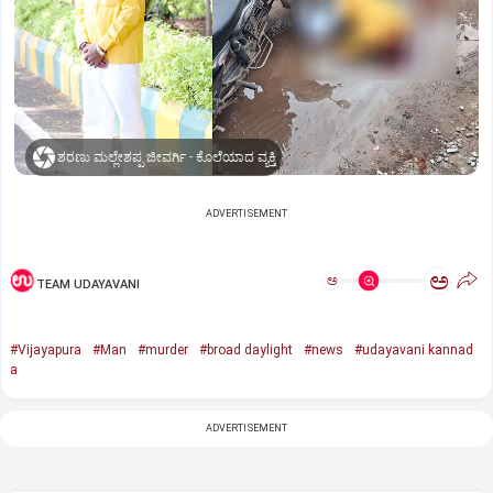
ಶರಣು ಮಲ್ಲೇಶಪ್ಪ ಜೀವರ್ಗಿ - ಕೊಲೆಯಾದ ವ್ಯಕ್ತಿ
ADVERTISEMENT
ಅ
ಅ
TEAM UDAYAVANI
#Vijayapura
#Man
#murder
#broad daylight
#news
#udayavani kannad
a
ADVERTISEMENT