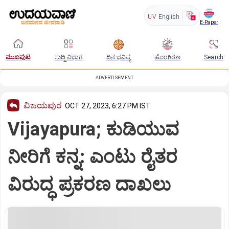
UV
English
E-Paper
ಮುಖಪುಟ
ಸುದ್ದಿ ವಿಭಾಗ
ದಿನ ಭವಿಷ್ಯ
ಹೊಂಗಿರಣ
Search
ADVERTISEMENT
ವಿಜಯಪುರ
OCT 27, 2023, 6:27 PM IST
Vijayapura; ಕುಡಿಯುವ
ನೀರಿಗೆ ಕನ್ನ: ಎಂಟು ರೈತರ
ವಿರುದ್ಧ ಪ್ರಕರಣ ದಾಖಲು