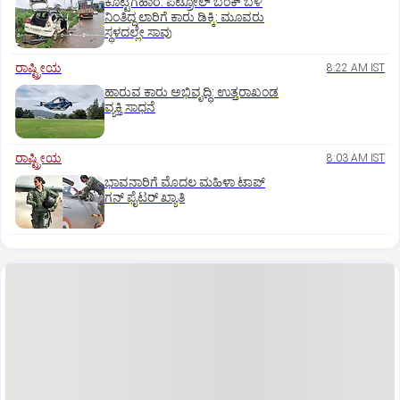
ಕೊಟ್ಟಿಗೆಹಾರ: ಪೆಟ್ರೋಲ್ ಬಂಕ್ ಬಳಿ
ನಿಂತಿದ್ದ ಲಾರಿಗೆ ಕಾರು ಡಿಕ್ಕಿ: ಮೂವರು
ಸ್ಥಳದಲ್ಲೇ ಸಾವು
ರಾಷ್ಟ್ರೀಯ
8:22 AM IST
ಹಾರುವ ಕಾರು ಅಭಿವೃದ್ಧಿ: ಉತ್ತರಾಖಂಡ
ವ್ಯಕ್ತಿ ಸಾಧನೆ
ರಾಷ್ಟ್ರೀಯ
8:03 AM IST
ಭಾವನಾರಿಗೆ ಮೊದಲ ಮಹಿಳಾ ಟಾಪ್‌
ಗನ್‌ ಫೈಟರ್‌ ಖ್ಯಾತಿ