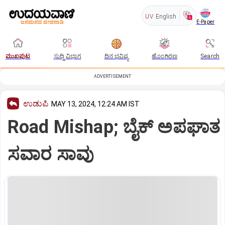
UV
English
E-Paper
ಮುಖಪುಟ
ಸುದ್ದಿ ವಿಭಾಗ
ದಿನ ಭವಿಷ್ಯ
ಹೊಂಗಿರಣ
Search
ADVERTISEMENT
ಉಡುಪಿ
MAY 13, 2024, 12:24 AM IST
Road Mishap; ಬೈಕ್‌ ಅಪಘಾತ
ಸವಾರ ಸಾವು