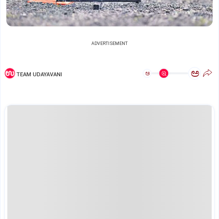
ADVERTISEMENT
ಅ
ಅ
TEAM UDAYAVANI