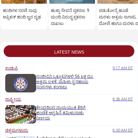
ಹಂದಿಗಳ ಸರಣಿ ಸಾವು:
ಹುಕ್ಕಾ ಸೇವನೆ ಪ್ರಕರಣ: 9
ಪಡುತೋನ್ಸೆ ಹೂಡೆ:
ಆಫ್ರಿಕನ್‌ ಹಂದಿ ಜ್ವರ ದೃಢ
ಮಂದಿ ವಿರುದ್ಧ ಪ್ರಕರಣ
ಮರಳು ಅಕ್ರಮ ಸಾಗಾಟ,
ದಾಖಲು
ದೋಣಿ ಹಾಗೂ ಮರಳು 
LATEST NEWS
ಉಡುಪಿ
9:17 AM IST
ಸಂಜೀವಿನಿ ಒಕ್ಕೂಟಗಳಲ್ಲಿ 56 ಲಕ್ಷ ರೂ.
ಅಕ್ರಮ ಬಳಕೆ: ಮಹಿಳಾ ಸ್ವಸಹಾಯ
ಸಂಘಗಳು ಕಂಗಾಲು
ರಾಷ್ಟ್ರೀಯ
8:38 AM IST
ಕೇಂದ್ರದಿಂದ ನ್ಯಾಯಯುತ ತೆರಿಗೆ
ಹಂಚಿಕೆ ಆಗ್ರಹಿಸಿ ತಮಿಳುನಾಡು
ನಿರ್ಣಯ
ಚಿಕ್ಕಮಗಳೂರು
8:30 AM IST