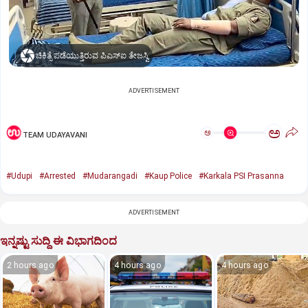
ಚಿಕಿತ್ಸೆ ಪಡೆಯುತ್ತಿರುವ ಪಿಎಸ್ಐ ತೇಜಸ್ವಿ
ADVERTISEMENT
ಅ
ಅ
TEAM UDAYAVANI
#Udupi
#Arrested
#Mudarangadi
#Kaup Police
#Karkala PSI Prasanna
ADVERTISEMENT
ಇನ್ನಷ್ಟು ಸುದ್ದಿ ಈ ವಿಭಾಗದಿಂದ
2 hours ago
4 hours ago
4 hours ago