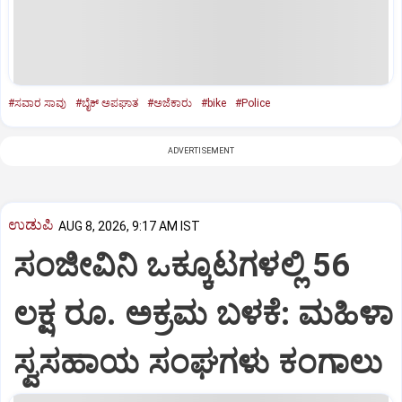
#ಸವಾರ ಸಾವು
#ಬೈಕ್‌ ಅಪಘಾತ
#ಅಜೆಕಾರು
#bike
#Police
ADVERTISEMENT
ಉಡುಪಿ
AUG 8, 2026, 9:17 AM IST
ಸಂಜೀವಿನಿ ಒಕ್ಕೂಟಗಳಲ್ಲಿ 56
ಲಕ್ಷ ರೂ. ಅಕ್ರಮ ಬಳಕೆ: ಮಹಿಳಾ
ಸ್ವಸಹಾಯ ಸಂಘಗಳು ಕಂಗಾಲು