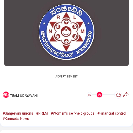
ADVERTISEMENT
ಅ
ಅ
TEAM UDAYAVANI
#Sanjeevini unions
#NRLM
#Women's self-help groups
#Financial control
#Kannada News