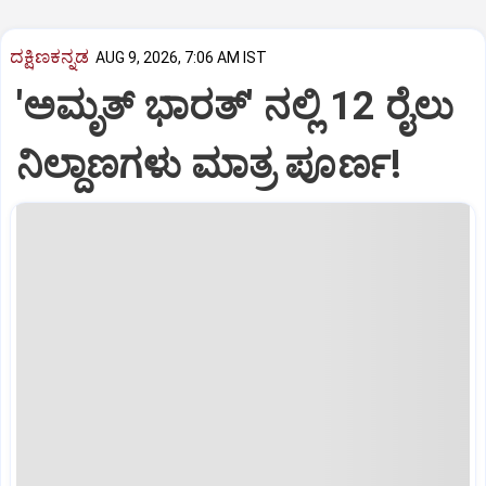
ದಕ್ಷಿಣಕನ್ನಡ
AUG 9, 2026, 7:06 AM IST
'ಅಮೃತ್‌ ಭಾರತ್‌' ನಲ್ಲಿ 12 ರೈಲು
ನಿಲ್ದಾಣಗಳು ಮಾತ್ರ ಪೂರ್ಣ!