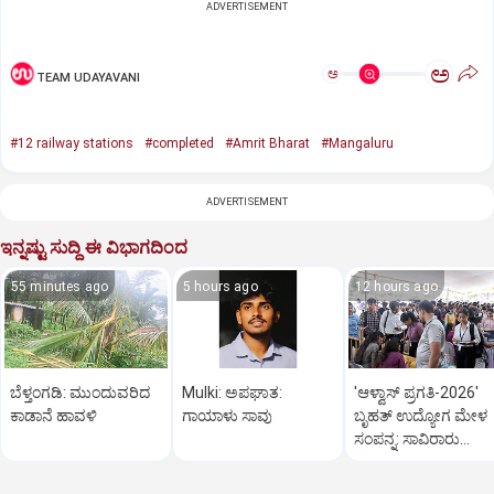
ADVERTISEMENT
ಅ
ಅ
TEAM UDAYAVANI
#12 railway stations
#completed
#Amrit Bharat
#Mangaluru
ADVERTISEMENT
ಇನ್ನಷ್ಟು ಸುದ್ದಿ ಈ ವಿಭಾಗದಿಂದ
55 minutes ago
5 hours ago
12 hours ago
ಬೆಳ್ತಂಗಡಿ: ಮುಂದುವರಿದ
Mulki: ಅಪಘಾತ:
'ಆಳ್ವಾಸ್‌ ಪ್ರಗತಿ-2026'
ಕಾಡಾನೆ ಹಾವಳಿ
ಗಾಯಾಳು ಸಾವು
ಬೃಹತ್ ಉದ್ಯೋಗ ಮೇಳ
ಸಂಪನ್ನ: ಸಾವಿರಾರು
ಮಂದಿಗೆ ಉದ್ಯೋಗ