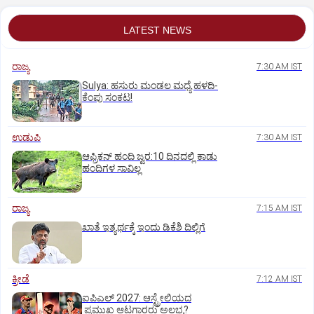
LATEST NEWS
ರಾಜ್ಯ
7:30 AM IST
Sulya: ಹಸುರು ಮಂಡಲ ಮಧ್ಯೆ ಹಳದಿ-
ಕೆಂಪು ಸಂಕಟ!
ಉಡುಪಿ
7:30 AM IST
ಆಫ್ರಿಕನ್‌ ಹಂದಿ ಜ್ವರ:10 ದಿನದಲ್ಲಿ ಕಾಡು
ಹಂದಿಗಳ ಸಾವಿಲ್ಲ
ರಾಜ್ಯ
7:15 AM IST
ಖಾತೆ ಇತ್ಯರ್ಥಕ್ಕೆ ಇಂದು ಡಿಕೆಶಿ ದಿಲ್ಲಿಗೆ
ಕ್ರೀಡೆ
7:12 AM IST
ಐಪಿಎಲ್‌ 2027: ಆಸ್ಟ್ರೇಲಿಯದ
ಪ್ರಮುಖ ಆಟಗಾರರು ಅಲಭ್ಯ?