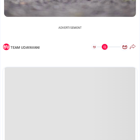
ADVERTISEMENT
ಅ
ಅ
TEAM UDAYAVANI