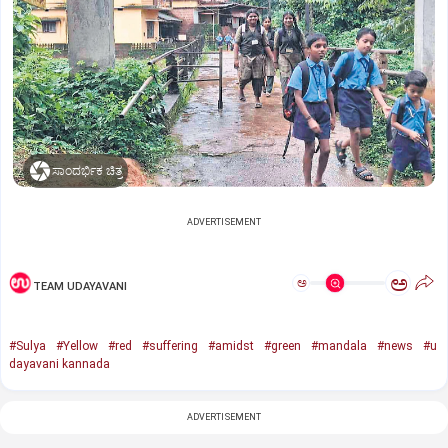
ಸಾಂದರ್ಭಿಕ ಚಿತ್ರ
ADVERTISEMENT
ಅ
ಅ
TEAM UDAYAVANI
#Sulya
#Yellow
#red
#suffering
#amidst
#green
#mandala
#news
#u
dayavani kannada
ADVERTISEMENT