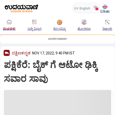
UV
English
E-Paper
ಮುಖಪುಟ
ಸುದ್ದಿ ವಿಭಾಗ
ದಿನ ಭವಿಷ್ಯ
ಹೊಂಗಿರಣ
Search
ADVERTISEMENT
ದಕ್ಷಿಣಕನ್ನಡ
NOV 17, 2022, 9:40 PM IST
ಪಕ್ಷಿಕೆರೆ: ಬೈಕ್‌ ಗೆ ಆಟೋ ಢಿಕ್ಕಿ
ಸವಾರ ಸಾವು