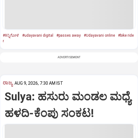
#ಕಿನ್ನಿಗೋಳಿ
#udayavani digital
#passes away
#Udayavani online
#bike ride
r
ADVERTISEMENT
ರಾಜ್ಯ
AUG 9, 2026, 7:30 AM IST
Sulya: ಹಸುರು ಮಂಡಲ ಮಧ್ಯೆ
ಹಳದಿ-ಕೆಂಪು ಸಂಕಟ!