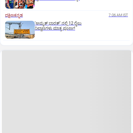
ದಕ್ಷಿಣಕನ್ನಡ
7:06 AM IST
'ಅಮೃತ್‌ ಭಾರತ್‌' ನಲ್ಲಿ 12 ರೈಲು
ನಿಲ್ದಾಣಗಳು ಮಾತ್ರ ಪೂರ್ಣ!