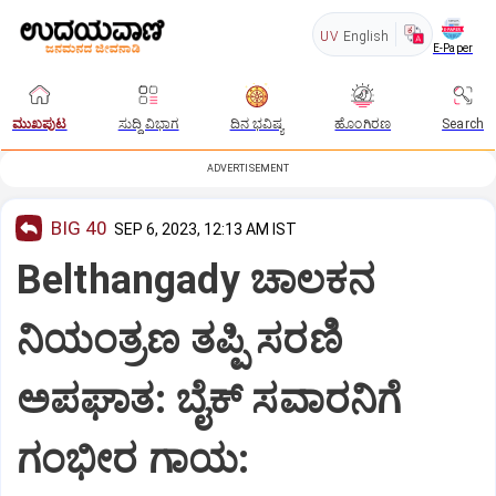
UV
English
E-Paper
ಮುಖಪುಟ
ಸುದ್ದಿ ವಿಭಾಗ
ದಿನ ಭವಿಷ್ಯ
ಹೊಂಗಿರಣ
Search
ADVERTISEMENT
BIG 40
SEP 6, 2023, 12:13 AM IST
Belthangady ಚಾಲಕನ
ನಿಯಂತ್ರಣ ತಪ್ಪಿ ಸರಣಿ
ಅಪಘಾತ: ಬೈಕ್‌ ಸವಾರನಿಗೆ
ಗಂಭೀರ ಗಾಯ: