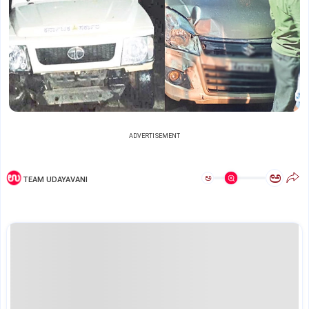
ADVERTISEMENT
ಅ
ಅ
TEAM UDAYAVANI