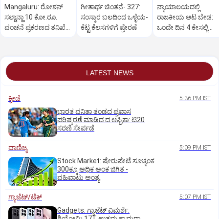
Mangaluru: ರೋಶನ್‌
ಗೀತಾರ್ಥ ಚಿಂತನೆ- 327:
ನ್ಯಾಯಾಲಯದಲ್ಲಿ
ಸಲ್ಡಾನ್ಹಾ 10 ಕೋ.ರೂ.
ಸಂಸ್ಕಾರ ಬಲದಿಂದ ಒಳ್ಳೆಯ-
ರಾಜಕೀಯ ಆಟ ಬೇಡ:
ವಂಚನೆ ಪ್ರಕರಣದ ತನಿಖೆ
ಕೆಟ್ಟ ಕೆಲಸಗಳಿಗೆ ಪ್ರೇರಣೆ
ಒಂದೇ ದಿನ 4 ಕೇಸಲ್ಲಿ
ಸಿಐಡಿಗೆ ವರ್ಗ
ಸುಪ್ರೀಂಕೋರ್ಟ್‌ ಅಭಿಮ
LATEST NEWS
ಕ್ರೀಡೆ
5:36 PM IST
ಭಾರತ ವನಿತಾ ತಂಡದ ಪ್ರವಾಸ
ಪರಿಷ್ಕರಣೆ ಮಾಡಿದ ದ.ಆಫ್ರಿಕಾ: ಟಿ20
ಸರಣಿ ಸೇರ್ಪಡೆ
ವಾಣಿಜ್ಯ
5:09 PM IST
Stock Market: ಷೇರುಪೇಟೆ ಸೂಚ್ಯಂಕ
300ಕ್ಕೂ ಅಧಿಕ ಅಂಕ ಜಿಗಿತ -
ವಹಿವಾಟು ಅಂತ್ಯ
ಗ್ಯಾಜೆಟ್/ಟೆಕ್
5:07 PM IST
Gadgets: ಗ್ಯಾಜೆಟ್ ವಿಮರ್ಶೆ:
ಶಿಯೋಮಿ 17T ಉತ್ತಮ ಕ್ಯಾಮರಾ,