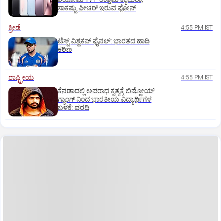
ಸಾಕಷ್ಟು ಫೀಚರ್ ಇರುವ ಫೋನ್
ಕ್ರೀಡೆ
4:55 PM IST
ಟೆಸ್ಟ್ ವಿಶ್ವಕಪ್‌ ಫೈನಲ್‌: ಭಾರತದ ಹಾದಿ
ಕಠಿಣ
ರಾಷ್ಟ್ರೀಯ
4:55 PM IST
ಕೆನಡಾದಲ್ಲಿ ಅಪರಾಧ ಕೃತ್ಯಕ್ಕೆ ಬಿಷ್ಣೋಯ್
ಗ್ಯಾಂಗ್ ನಿಂದ ಭಾರತೀಯ ವಿದ್ಯಾರ್ಥಿಗಳ
ಬಳಕೆ: ವರದಿ