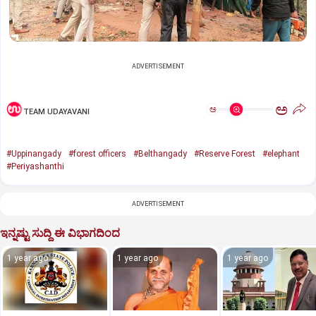
ADVERTISEMENT
ಅ
ಅ
TEAM UDAYAVANI
#Uppinangady
#forest officers
#Belthangady
#Reserve Forest
#elephant
#Periyashanthi
ADVERTISEMENT
ಇನ್ನಷ್ಟು ಸುದ್ದಿ ಈ ವಿಭಾಗದಿಂದ
1 year ago
1 year ago
1 year ago