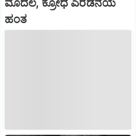
ಮೊದಲ, ಕ್ರೋಧ ಎರಡನೆಯ
ಹಂತ