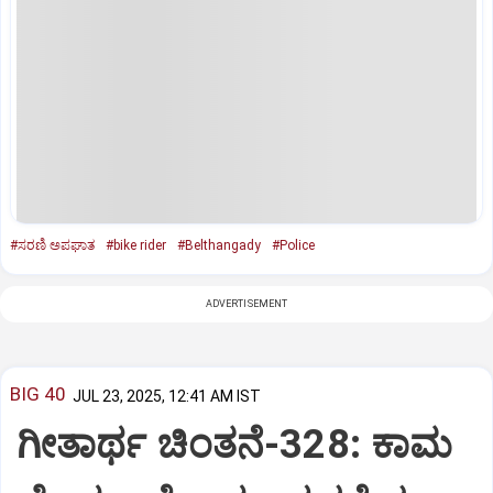
#ಸರಣಿ ಅಪಘಾತ
#bike rider
#Belthangady
#Police
ADVERTISEMENT
BIG 40
JUL 23, 2025, 12:41 AM IST
ಗೀತಾರ್ಥ ಚಿಂತನೆ-328: ಕಾಮ