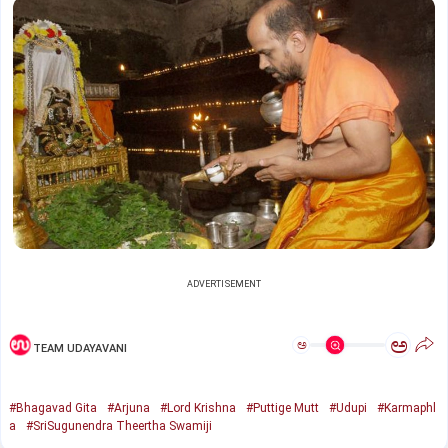
ADVERTISEMENT
ಅ
ಅ
TEAM UDAYAVANI
#Bhagavad Gita
#Arjuna
#Lord Krishna
#Puttige Mutt
#Udupi
#Karmaphl
a
#SriSugunendra Theertha Swamiji