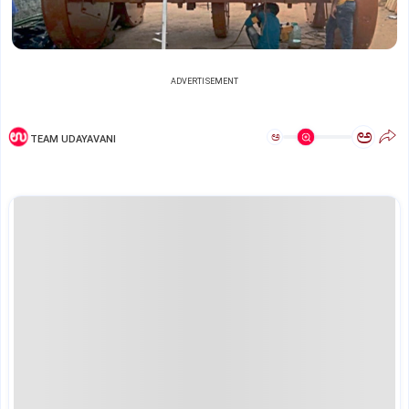
ADVERTISEMENT
ಅ
ಅ
TEAM UDAYAVANI