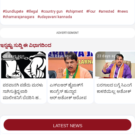
#Gundlupete
#Illegal
#country gun
#shipment
#Four
#arrested
#news
#chamarajanagara
#udayavani kannada
ADVERTISEMENT
ಇನ್ನಷ್ಟು ಸುದ್ದಿ ಈ ವಿಭಾಗದಿಂದ
20 days ago
23 days ago
23 days ago
ಪರವಾನಗಿ ಪಡೆದು ಮರಳು
ಎಸ್‌ಐಆರ್‌ ಹೈಜಾಕ್‌ಗೆ
ಬರಗಾಲದ ಬಗ್ಗೆ ಸಿಎಂಗೆ
ಸಾಗಿಸುತ್ತಿದ್ದ ಲಾರಿ
ಕಾಂಗ್ರೆಸ್‌ ಹುನ್ನಾರ:
ಕಾಳಜಿಯಿಲ್ಲ: ಅಶೋಕ್
ಮಾಲೀಕನಿಗೆ ಬೆದರಿಸಿ ಹಣ
ಆರ್‌.ಅಶೋಕ್‌ ಆರೋಪ
ವಸೂಲಿ; ಮೂವರು ಅರೆಸ್ಟ್
LATEST NEWS