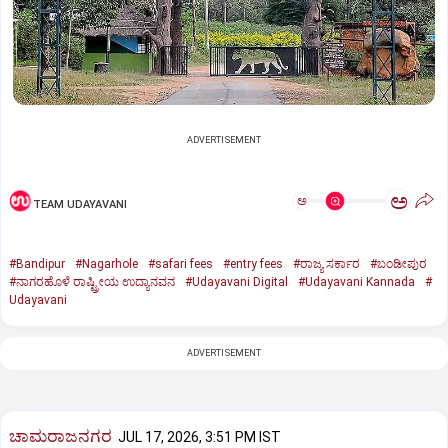
ADVERTISEMENT
ಅ
ಅ
TEAM UDAYAVANI
#Bandipur
#Nagarhole
#safari fees
#entry fees
#ರಾಜ್ಯ ಸರ್ಕಾರ
#ಬಂಡೀಪುರ
#ನಾಗರಹೊಳೆ ರಾಷ್ಟ್ರೀಯ ಉದ್ಯಾನವನ
#Udayavani Digital
#Udayavani Kannada
#
Udayavani
ADVERTISEMENT
ಚಾಮರಾಜನಗರ
JUL 17, 2026, 3:51 PM IST