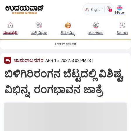
UV
English
E-Paper
ಮುಖಪುಟ
ಸುದ್ದಿ ವಿಭಾಗ
ದಿನ ಭವಿಷ್ಯ
ಹೊಂಗಿರಣ
Search
ADVERTISEMENT
ಚಾಮರಾಜನಗರ
APR 15, 2022, 3:02 PM IST
ಬಿಳಿಗಿರಿರಂಗನ ಬೆಟ್ಟದಲ್ಲಿ ವಿಶಿಷ್ಟ,
ವಿಭಿನ್ನ, ರಂಗಭಾವನ ಜಾತ್ರೆ