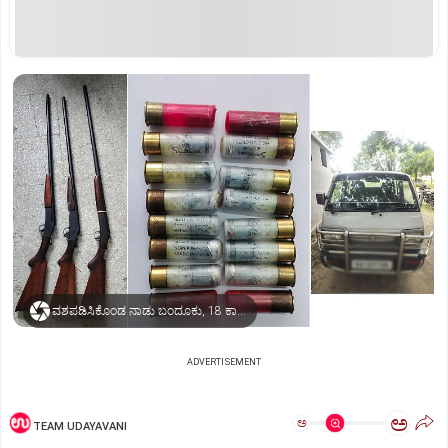
ವಶಪಡಿಸಿಕೊಂಡ ನಾಡು ಬಂದೂಕು, 18 ಕಾರ್ಟ್ರಿಜ್‌ ಗುಂಡುಗಳು, ಓಮ್ನಿ
ADVERTISEMENT
ಅ
ಅ
TEAM UDAYAVANI