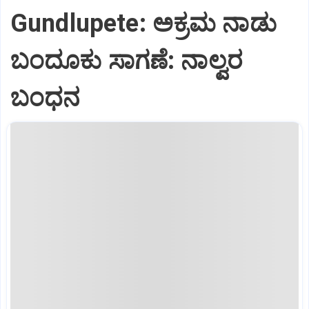
Gundlupete: ಅಕ್ರಮ ನಾಡು
ಬಂದೂಕು ಸಾಗಣೆ: ನಾಲ್ವರ
ಬಂಧನ