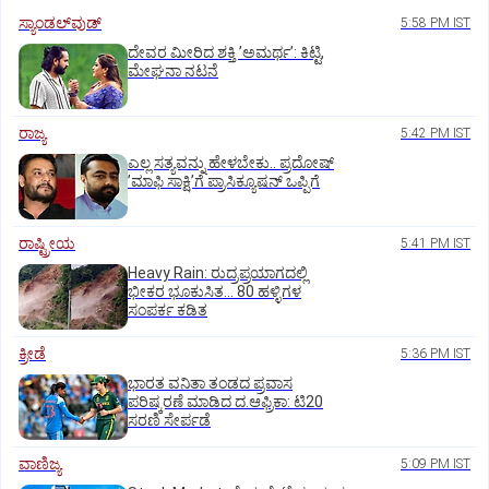
ಸ್ಯಾಂಡಲ್‌ವುಡ್‌
5:58 PM IST
ದೇವರ ಮೀರಿದ ಶಕ್ತಿ ʼಅಮರ್ಥʼ: ಕಿಟ್ಟಿ,
ಮೇಘನಾ ನಟನೆ
ರಾಜ್ಯ
5:42 PM IST
ಎಲ್ಲ ಸತ್ಯವನ್ನು ಹೇಳಬೇಕು.. ಪ್ರದೋಷ್‌
ʼಮಾಫಿ ಸಾಕ್ಷಿʼಗೆ ಪ್ರಾಸಿಕ್ಯೂಷನ್ ಒಪ್ಪಿಗೆ
ರಾಷ್ಟ್ರೀಯ
5:41 PM IST
Heavy Rain: ರುದ್ರಪ್ರಯಾಗದಲ್ಲಿ
ಭೀಕರ ಭೂಕುಸಿತ... 80 ಹಳ್ಳಿಗಳ
ಸಂಪರ್ಕ ಕಡಿತ
ಕ್ರೀಡೆ
5:36 PM IST
ಭಾರತ ವನಿತಾ ತಂಡದ ಪ್ರವಾಸ
ಪರಿಷ್ಕರಣೆ ಮಾಡಿದ ದ.ಆಫ್ರಿಕಾ: ಟಿ20
ಸರಣಿ ಸೇರ್ಪಡೆ
ವಾಣಿಜ್ಯ
5:09 PM IST