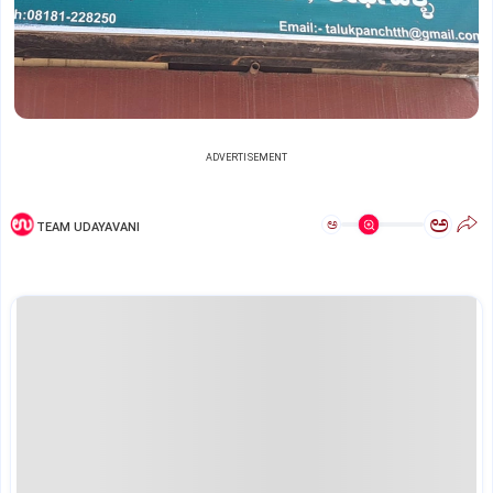
ADVERTISEMENT
ಅ
ಅ
TEAM UDAYAVANI