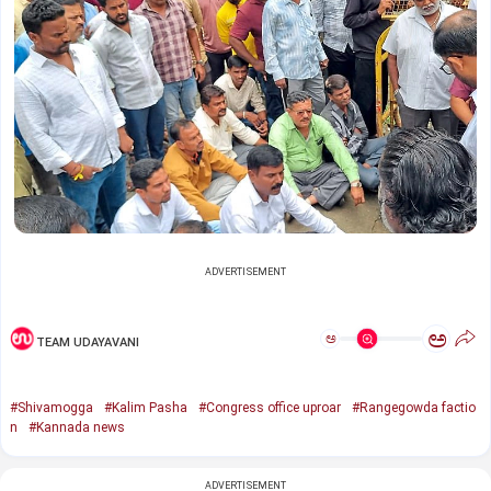
ADVERTISEMENT
ಅ
ಅ
TEAM UDAYAVANI
#Shivamogga
#Kalim Pasha
#Congress office uproar
#Rangegowda factio
n
#Kannada news
ADVERTISEMENT