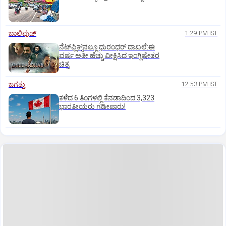
ಬಾಲಿವುಡ್‌
1:29 PM IST
ನೆಟ್‌ಫ್ಲಿಕ್ಸ್‌ನಲ್ಲೂ ಧುರಂಧರ್‌ ದಾಖಲೆ:ಈ
ವರ್ಷ ಅತೀ ಹೆಚ್ಚು ವೀಕ್ಷಿಸಿದ ಇಂಗ್ಲಿಷೇತರ
ಚಿತ್ರ
ಜಗತ್ತು
12:53 PM IST
ಕಳೆದ 6 ತಿಂಗಳಲ್ಲಿ ಕೆನಡಾದಿಂದ 3,323
ಭಾರತೀಯರು ಗಡೀಪಾರು!