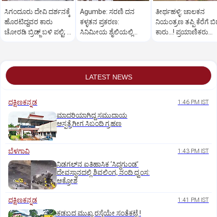
ಸಿಗಂದೂರು ದೇವಿ ದರ್ಶನಕ್ಕೆ
Agumbe: ಸರಣಿ ದನ
ತೀರ್ಥಹಳ್ಳಿ: ಚಾಲಕನ
ಹೊರಟಿದ್ದವರ ಕಾರು
ಕಳ್ಳತನ ಪ್ರಕರಣ:
ನಿಯಂತ್ರಣ ತಪ್ಪಿ ಕೆರೆಗೆ ಬಿದ
ಚೋರಡಿ ಬ್ರಿಡ್ಜ್ ಬಳಿ ಪಲ್ಟಿ; 6
ಸಿನಿಮೀಯ ಶೈಲಿಯಲ್ಲಿ
ಕಾರು...! ಪ್ರಯಾಣಿಕರು
ಮಂದಿಗೆ ಗಾಯ
ಆರೋಪಿಯನ್ನು ಬಂಧಿಸಿದ
ಪಾರು
ಪೊಲೀಸರು
LATEST NEWS
ದಕ್ಷಿಣಕನ್ನಡ
1:46 PM IST
ಮಾದರಿಯಾಗಿದ್ದ ಸಮುದಾಯ
ಆಸ್ಪತ್ರೆಗೀಗ ಸಿಬಂದಿ ಗ್ರಹಣ
ಬೆಳಗಾವಿ
1:43 PM IST
ನಿಡಗಲ್‌ನ ಐತಿಹಾಸಿಕ ‘ಸಿದ್ಧಗುಂಡ’
ದೇವಸ್ಥಾನದಲ್ಲಿ ಶಿವಲಿಂಗ, ನಂದಿ ಧ್ವಂಸ:
ಆಕ್ರೋಶ
ದಕ್ಷಿಣಕನ್ನಡ
1:41 PM IST
ಕಡಬದ ಮುಖ್ಯ ರಸ್ತೆಯೇ ಸಂತೆಕಟ್ಟೆ !