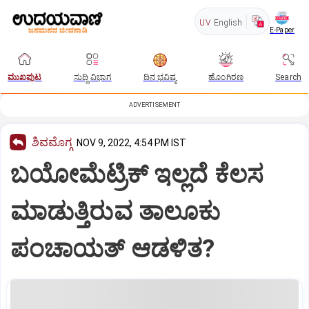
UV
English
E-Paper
ಮುಖಪುಟ
ಸುದ್ದಿ ವಿಭಾಗ
ದಿನ ಭವಿಷ್ಯ
ಹೊಂಗಿರಣ
Search
ADVERTISEMENT
ಶಿವಮೊಗ್ಗ
NOV 9, 2022, 4:54 PM IST
ಬಯೋಮೆಟ್ರಿಕ್ ಇಲ್ಲದೆ ಕೆಲಸ
ಮಾಡುತ್ತಿರುವ ತಾಲೂಕು
ಪಂಚಾಯತ್ ಆಡಳಿತ?