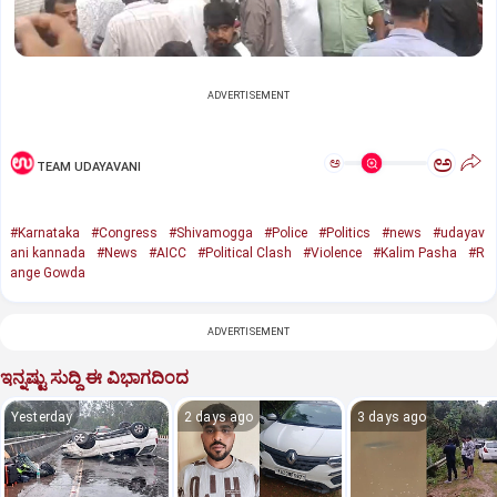
ADVERTISEMENT
ಅ
ಅ
TEAM UDAYAVANI
#Karnataka
#Congress
#Shivamogga
#Police
#Politics
#news
#udayav
ani kannada
#News
#AICC
#Political Clash
#Violence
#Kalim Pasha
#R
ange Gowda
ADVERTISEMENT
ಇನ್ನಷ್ಟು ಸುದ್ದಿ ಈ ವಿಭಾಗದಿಂದ
Yesterday
2 days ago
3 days ago