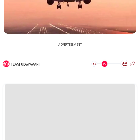
ADVERTISEMENT
ಅ
ಅ
TEAM UDAYAVANI