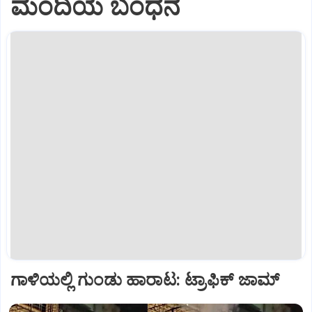
ಮಂದಿಯ ಬಂಧನ
ಗಾಳಿಯಲ್ಲಿ ಗುಂಡು ಹಾರಾಟ: ಟ್ರಾಫಿಕ್‌ ಜಾಮ್