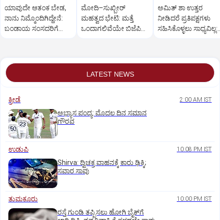
ಯಾವುದೇ ಆತಂಕ ಬೇಡ,
ಮೋದಿ–ಸುಖ್ಬೀರ್
ಅಮಿತ್ ಶಾ ಉತ್ತರ
ನಾನು ನಿಮ್ಮೊಂದಿಗಿದ್ದೇನೆ:
ಮಹತ್ವದ ಭೇಟಿ: ಮತ್ತೆ
ನೀಡಿದರೆ ಪ್ರತಿಪಕ್ಷಗಳು
ಬಂಡಾಯ ಸಂಸದರಿಗೆ
ಒಂದಾಗಲಿವೆಯೇ ಬಿಜೆಪಿ–
ಸಹಿಸಿಕೊಳ್ಳಲು ಸಾಧ್ಯವಿಲ್ಲ:
ಪ್ರಧಾನಿ ಮೋದಿ ಅಭಯ
ಶಿರೋಮಣಿ ಅಕಾಲಿ ದಳ?
ರಿಜಿಜು
LATEST NEWS
ಕ್ರೀಡೆ
2:00 AM IST
ಅಭ್ಯಾಸ ಪಂದ್ಯ: ಮೊದಲ ದಿನ ಸಮಾನ
ಗೌರವ
ಉಡುಪಿ
10:08 PM IST
Shirva: ದ್ವಿಚಕ್ರ ವಾಹನಕ್ಕೆ ಕಾರು ಢಿಕ್ಕಿ;
ಸವಾರ ಸಾವು
ತುಮಕೂರು
10:00 PM IST
ರಸ್ತೆ ಗುಂಡಿ ತಪ್ಪಿಸಲು ಹೋಗಿ ಬೈಕ್‌ಗೆ