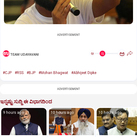
ADVERTISEMENT
ಅ
ಅ
TEAM UDAYAVANI
#CJP
#RSS
#BJP
#Mohan Bhagwat
#Abhijeet Dipke
ADVERTISEMENT
ಇನ್ನಷ್ಟು ಸುದ್ದಿ ಈ ವಿಭಾಗದಿಂದ
9 hours ago
10 hours ago
10 hours ago