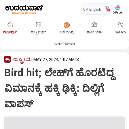
UV
English
E-Paper
ಮುಖಪುಟ
ಸುದ್ದಿ ವಿಭಾಗ
ದಿನ ಭವಿಷ್ಯ
ಹೊಂಗಿರಣ
Search
ADVERTISEMENT
ರಾಷ್ಟ್ರೀಯ
MAY 27, 2024, 1:07 AM IST
Bird hit; ಲೇಹ್‌ಗೆ ಹೊರಟಿದ್ದ
ವಿಮಾನಕ್ಕೆ ಹಕ್ಕಿ ಢಿಕ್ಕಿ: ದಿಲ್ಲಿಗೆ
ವಾಪಸ್‌