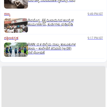
ಲಾರಿ ಡಿಕ್ಕಿ, ನವವಿವಾಹಿತೆ ಸ್ಥಳದಲ್ಲೇ ಸಾವು
ರಾಜ್ಯ
9:49 PM IST
ಶಿವಮೊಗ್ಗ : ಕೈಕೈ ಮಿಲಾಯಿಸಿದ ಕಾಂಗ್ರೆಸ್
ಕಾರ್ಯಕರ್ತರು, ಕುರ್ಚಿಗಳು ಪುಡಿಪುಡಿ
ದಕ್ಷಿಣಕನ್ನಡ
9:17 PM IST
RAIN: ದ.ಕ ಜಿಲ್ಲೆಯ ನಾಲ್ಕು ತಾಲೂಕುಗಳ
ಶಾಲಾ – ಕಾಲೇಜಿಗೆ ಶನಿವಾರ (ಆ.08)
ರಜೆ ಘೋಷಣೆ