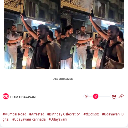
ADVERTISEMENT
ಅ
ಅ
TEAM UDAYAVANI
#Mumbai Road
#Arrested
#Birthday Celebration
#ಮುಂಬಯಿ
#Udayavani Di
gital
#Udayavani Kannada
#Udayavani