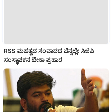
RSS ಮಹತ್ವದ ಸಂವಾದದ ಬೆನ್ನಲ್ಲೇ ಸಿಜೆಪಿ
ಸಂಸ್ಥಾಪಕನ ಟೀಕಾ ಪ್ರಹಾರ