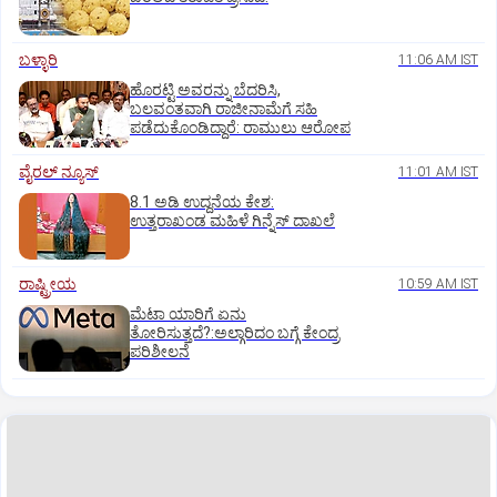
ಬಳ್ಳಾರಿ
11:06 AM IST
ಹೊರಟ್ಟಿ ಅವರನ್ನು ಬೆದರಿಸಿ,
ಬಲವಂತವಾಗಿ ರಾಜೀನಾಮೆಗೆ ಸಹಿ
ಪಡೆದುಕೊಂಡಿದ್ದಾರೆ: ರಾಮುಲು ಆರೋಪ
ವೈರಲ್ ನ್ಯೂಸ್
11:01 AM IST
8.1 ಅಡಿ ಉದ್ದನೆಯ ಕೇಶ:
ಉತ್ತರಾಖಂಡ ಮಹಿಳೆ ಗಿನ್ನೆಸ್‌ ದಾಖಲೆ
ರಾಷ್ಟ್ರೀಯ
10:59 AM IST
ಮೆಟಾ ಯಾರಿಗೆ ಏನು
ತೋರಿಸುತ್ತದೆ?:ಅಲ್ಗಾರಿದಂ ಬಗ್ಗೆ ಕೇಂದ್ರ
ಪರಿಶೀಲನೆ