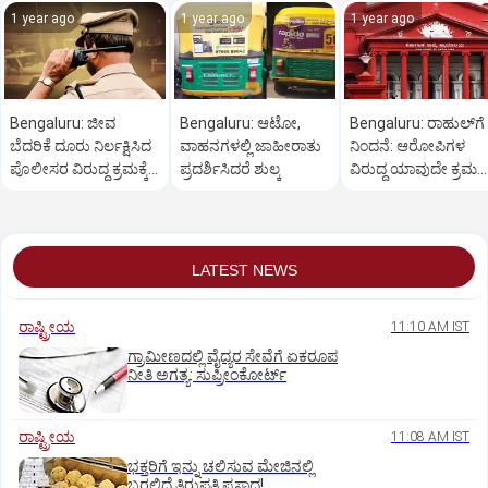
1 year ago
1 year ago
1 year ago
Bengaluru: ಜೀವ
Bengaluru: ಆಟೋ,
Bengaluru: ರಾಹುಲ್‌ಗೆ
ಬೆದರಿಕೆ ದೂರು ನಿರ್ಲಕ್ಷಿಸಿದ
ವಾಹನಗಳಲ್ಲಿ ಜಾಹೀರಾತು
ನಿಂದನೆ: ಆರೋಪಿಗಳ
ಪೊಲೀಸರ ವಿರುದ್ಧ ಕ್ರಮಕ್ಕೆ
ಪ್ರದರ್ಶಿಸಿದರೆ ಶುಲ್ಕ
ವಿರುದ್ಧ ಯಾವುದೇ ಕ್ರಮ
ಆಗ್ರಹ
ಬೇಡ
LATEST NEWS
ರಾಷ್ಟ್ರೀಯ
11:10 AM IST
ಗ್ರಾಮೀಣದಲ್ಲಿ ವೈದ್ಯರ ಸೇವೆಗೆ ಏಕರೂಪ
ನೀತಿ ಅಗತ್ಯ: ಸುಪ್ರೀಂಕೋರ್ಟ್‌
ರಾಷ್ಟ್ರೀಯ
11:08 AM IST
ಭಕ್ತರಿಗೆ ಇನ್ನು ಚಲಿಸುವ ಮೇಜಿನಲ್ಲಿ
ಬರಲಿದೆ ತಿರುಪತಿ ಪ್ರಸಾದ!