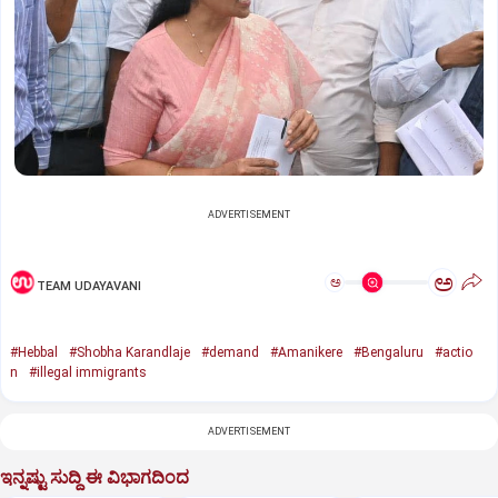
ADVERTISEMENT
ಅ
ಅ
TEAM UDAYAVANI
#Hebbal
#Shobha Karandlaje
#demand
#Amanikere
#Bengaluru
#actio
n
#illegal immigrants
ADVERTISEMENT
ಇನ್ನಷ್ಟು ಸುದ್ದಿ ಈ ವಿಭಾಗದಿಂದ