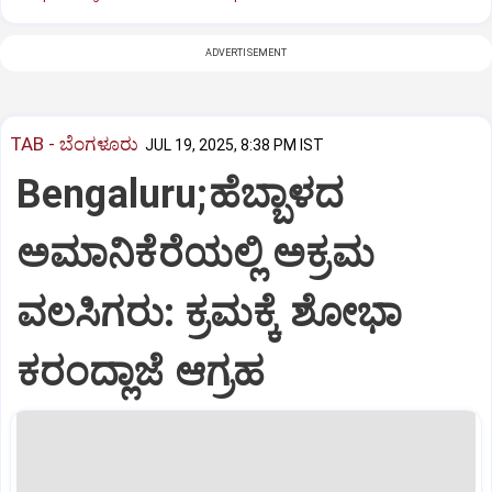
ADVERTISEMENT
TAB - ಬೆಂಗಳೂರು
JUL 19, 2025, 8:38 PM IST
Bengaluru;ಹೆಬ್ಬಾಳದ
ಅಮಾನಿಕೆರೆಯಲ್ಲಿ ಅಕ್ರಮ
ವಲಸಿಗರು: ಕ್ರಮಕ್ಕೆ ಶೋಭಾ
ಕರಂದ್ಲಾಜೆ ಆಗ್ರಹ