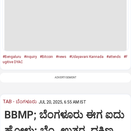
#Bengaluru
#inquiry
#Bitcoin
#news
#Udayavani Kannada
#attends
#F
ugitive DYAC
ADVERTISEMENT
TAB - ಬೆಂಗಳೂರು
JUL 20, 2025, 6:55 AM IST
BBMP; ಬೆಂಗಳೂರು ಈಗ ಐದು
ಹೋಳು: ಬೆಂ. ಉತ್ತರ, ದಕ್ಷಿಣ,