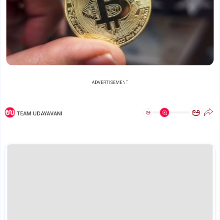
ADVERTISEMENT
ಅ
ಅ
TEAM UDAYAVANI