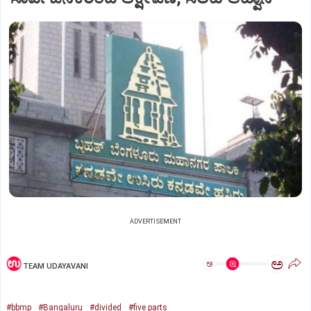
ADVERTISEMENT
ಅ
ಅ
TEAM UDAYAVANI
#bbmp
#Bangaluru
#divided
#five parts