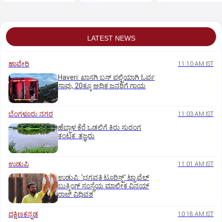
ಇಲಾಖೆ ಎಚ್ಚರಿಕೆ
LATEST NEWS
ಹಾವೇರಿ
11:10 AM IST
Haveri: ಖಾಸಗಿ ಬಸ್ ಪಲ್ಟಿಯಾಗಿ ಓರ್ವ
ಸಾವು, 20ಕ್ಕೂ ಅಧಿಕ ಜನರಿಗೆ ಗಾಯ
ಬೆಂಗಳೂರು ನಗರ
11:03 AM IST
ಹೆಬ್ಬಾಳ ಕೆರೆ ಒಡಲಿಗೆ ಕಿರು ಸುರಂಗ
ಕಂಟಕ: ತಜ್ಞರು
ಉಡುಪಿ
11:01 AM IST
ಉಡುಪಿ: 'ಭಗವತಿ ಟೂರಿಸ್ಟ್' ಟ್ರಾವೆಲ್
ಬುಕ್ಕಿಂಗ್ ಸಂಸ್ಥೆಯ ಮಾಲೀಕ ವಿನಯ್
ರಾಜ್ ವಿಧಿವಶ
ದಕ್ಷಿಣಕನ್ನಡ
10:18 AM IST