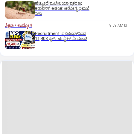
ಹೆಚ್ಚುತ್ತಿದೆ ಮಲೇರಿಯಾ ಪ್ರಕರಣ;
ಕರಾವಳಿಗೆ ಆತಂಕ: ಆರೋಗ್ಯ ಇಲಾಖೆ
ನಿಗಾ
ಶಿಕ್ಷಣ / ಉದ್ಯೋಗ
9:59 AM IST
Recruitment: ಐಬಿಪಿಎಸ್‌ನಿಂದ
11,403 ಕ್ಲರ್ಕ್‌ ಹುದ್ದೆಗಳ ನೇಮಕಾತಿ