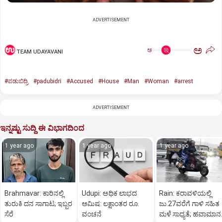
ADVERTISEMENT
ಅ
ಅ
TEAM UDAYAVANI
#ಪಡುಬಿದ್ರಿ
#padubidri
#Accused
#House
#Man
#Woman
#arrest
ADVERTISEMENT
ಇನ್ನಷ್ಟು ಸುದ್ದಿ ಈ ವಿಭಾಗದಿಂದ
1 year ago
1 year ago
1 year ago
Brahmavar: ಕಾರಿನಲ್ಲಿ
Udupi: ಅಧಿಕ ಲಾಭದ
Rain: ಕರಾವಳಿಯಲ್ಲಿ
ತುರುಕಿ ದನ ಸಾಗಾಟ; ಇಬ್ಬರ
ಆಮಿಷ: ಲಕ್ಷಾಂತರ ರೂ.
ಜು.27ವರೆಗೆ ಗಾಳಿ ಸಹಿತ
ಸೆರೆ
ವಂಚನೆ
ಮಳೆ ಸಾಧ್ಯತೆ; ಹವಾಮಾನ