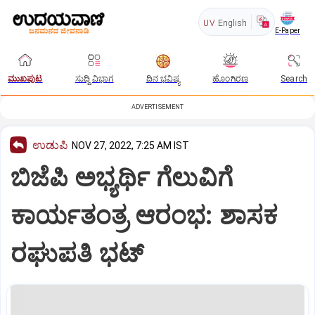
UV
English
E-Paper
ಮುಖಪುಟ
ಸುದ್ದಿ ವಿಭಾಗ
ದಿನ ಭವಿಷ್ಯ
ಹೊಂಗಿರಣ
Search
ADVERTISEMENT
ಉಡುಪಿ
NOV 27, 2022, 7:25 AM IST
ಬಿಜೆಪಿ ಅಭ್ಯರ್ಥಿ ಗೆಲುವಿಗೆ
ಕಾರ್ಯತಂತ್ರ ಆರಂಭ: ಶಾಸಕ
ರಘುಪತಿ ಭಟ್‌