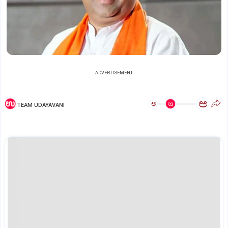
ADVERTISEMENT
ಅ
ಅ
TEAM UDAYAVANI