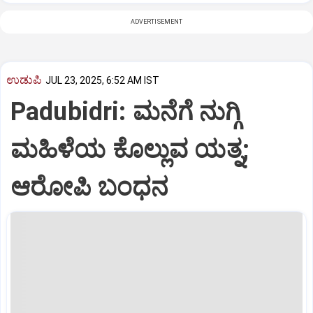
ADVERTISEMENT
ಉಡುಪಿ
JUL 23, 2025, 6:52 AM IST
Padubidri: ಮನೆಗೆ ನುಗ್ಗಿ
ಮಹಿಳೆಯ ಕೊಲ್ಲುವ ಯತ್ನ;
ಆರೋಪಿ ಬಂಧನ