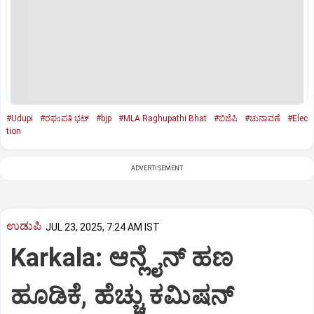
#Udupi
#ರಘುಪತಿ ಭಟ್‌
#bjp
#MLA Raghupathi Bhat
#ಬಿಜೆಪಿ
#ಚುನಾವಣೆ
#Elec
tion
ADVERTISEMENT
ಉಡುಪಿ
JUL 23, 2025, 7:24 AM IST
Karkala: ಆನ್ಲೈನ್‌ ಹಣ
ಹೂಡಿಕೆ, ಹೆಚ್ಚು ಕಮಿಷನ್‌