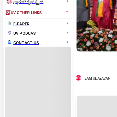
ಫ್ಯಾಶನ್/ಲೈಫ್‌ ಸ್ಟೈಲ್
UV OTHER LINKS
E-PAPER
UV PODCAST
CONTACT US
TEAM UDAYAVANI