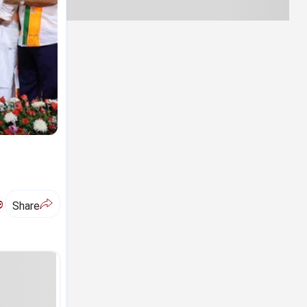
ಅ
Share