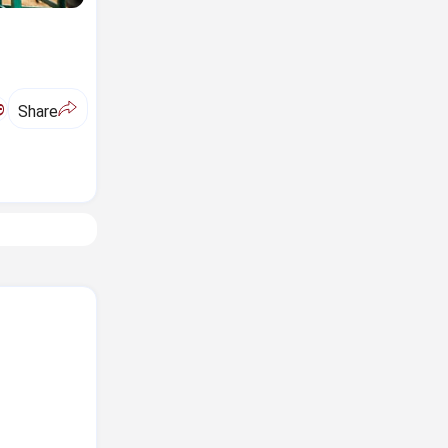
ಅ
Share