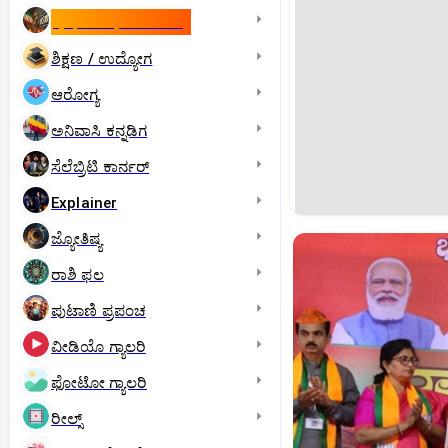
ಇಸ್ರೇಲ್- ಇರಾನ್‌ ಯುದ್ಧ
ಶಿಕ್ಷಣ / ಉದ್ಯೋಗ
ಆರೋಗ್ಯ
ಅನಿವಾಸಿ ಕನ್ನಡಿಗ
ಸೆಲೆಬ್ರಿಟಿ ಕಾರ್ನರ್‌
Explainer
ಜ್ಯೋತಿಷ್ಯ
ರಾಶಿ ಫಲ
ಪುಟಾಣಿ ಪ್ರಪಂಚ
ವೀಡಿಯೊ ಗ್ಯಾಲರಿ
ಫೋಟೋ ಗ್ಯಾಲರಿ
ರೀಲ್ಸ್