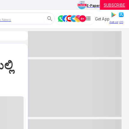
SUBSCRIBE
E-Paper
Get App
h News
Android
iOS
್ಲಿ