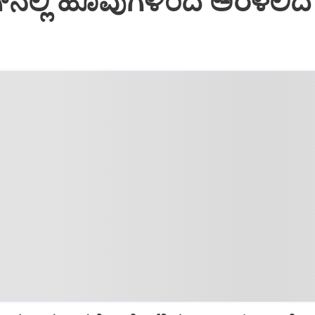
್‌ನಲ್ಲಿ ಹೂವುಗಳಿಂದ ಅರಳಲಿದ