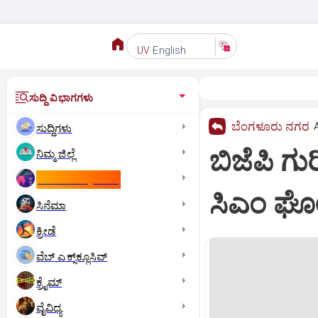
English
UV
ಸುದ್ದಿ ವಿಭಾಗಗಳು
ಬೆಂಗಳೂರು ನಗರ
ಸುದ್ದಿಗಳು
ಬಿಜೆಪಿ ಗು
ನಿಮ್ಮ ಜಿಲ್ಲೆ
ಕಾಮನ್‌ ವೆಲ್ತ್‌ ಗೇಮ್ಸ್‌
ಸಿಎಂ ಘ
ಸಿನೆಮಾ
ಕ್ರೀಡೆ
ವೆಬ್ ಎಕ್ಸ್‌ಕ್ಲೂಸಿವ್
ಕ್ರೈಮ್
ವೈವಿಧ್ಯ