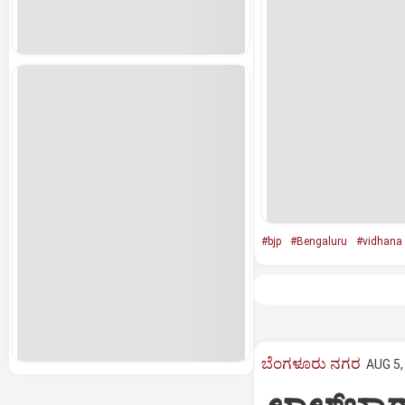
#bjp
#Bengaluru
#vidhana 
ಬೆಂಗಳೂರು ನಗರ
AUG 5,