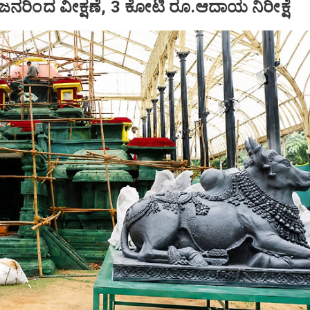
 ಜನರಿಂದ ವೀಕ್ಷಣೆ, 3 ಕೋಟಿ ರೂ.ಆದಾಯ ನಿರೀಕ್ಷೆ