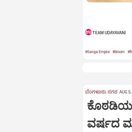
TEAM UDAYAVANI
#Ganga Empire
#bloom
#f
ಬೆಂಗಳೂರು ನಗರ
AUG 5,
ಕೊಠಡಿಯಲ್
ವರ್ಷದ ಮಗ