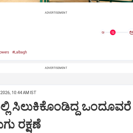
ADVERTISEMENT
ಅ
lowers
#Lalbagh
ADVERTISEMENT
 2026, 10:44 AM IST
ಲಿ ಸಿಲುಕಿಕೊಂಡಿದ್ದ ಒಂದೂವರೆ
ು ರಕ್ಷಣೆ