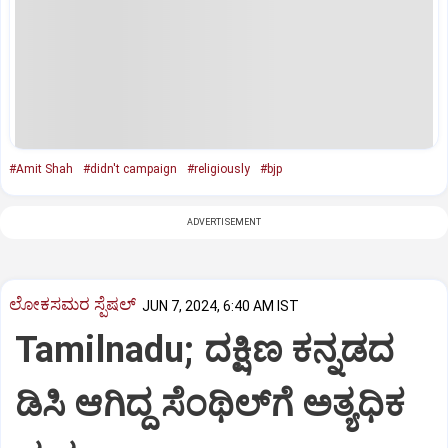
#Amit Shah
#didn't campaign
#religiously
#bjp
ADVERTISEMENT
ಲೋಕಸಮರ ಸ್ಪೆಷಲ್‌
JUN 7, 2024, 6:40 AM IST
Tamilnadu; ದಕ್ಷಿಣ ಕನ್ನಡದ
ಡಿಸಿ ಆಗಿದ್ದ ಸೆಂಥಿಲ್‌ಗೆ ಅತ್ಯಧಿಕ