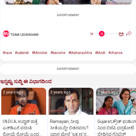
ADVERTISEMENT
ಅ
ಅ
TEAM UDAYAVANI
#race
#cabinet
#Minister
#become
#Maharashtra
#Modi
#chance
ADVERTISEMENT
ಇನ್ನಷ್ಟು ಸುದ್ದಿ ಈ ವಿಭಾಗದಿಂದ
2 years ago
2 years ago
2 years ago
I.N.D.I.A; ಉದ್ಧವ್‌ ಠಾಕ್ರೆ
Ramayan; ನೀವು
Gujarat;ಕ್ರೌಡ್‌ ಫಂಡಿಂಗ
ಎನ್‌ಡಿಎಗೆ ವದಂತಿ:
ಸೀತೆಯನ್ನೇ ಬಿಡದವರು?:
ನಿಂದ ಬಿಜೆಪಿ ಭದ್ರಕೋಟೆ
ರೋಯೆ ರೋಯೆ ಎಂದ
ಯಾರ ಮೇಲೆ ‘ಲಕ್ಷ್ಮಣ’ನ
ಬೇಧಿಸಿದ ಗೆನಿಬೆನ್‌!