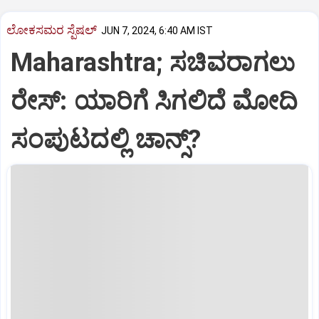
ಲೋಕಸಮರ ಸ್ಪೆಷಲ್‌
JUN 7, 2024, 6:40 AM IST
Maharashtra; ಸಚಿವರಾಗಲು
ರೇಸ್‌: ಯಾರಿಗೆ ಸಿಗಲಿದೆ ಮೋದಿ
ಸಂಪುಟದಲ್ಲಿ ಚಾನ್ಸ್‌?