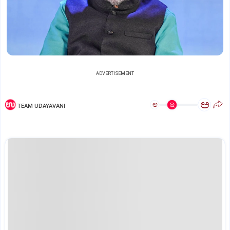
ADVERTISEMENT
ಅ
ಅ
TEAM UDAYAVANI