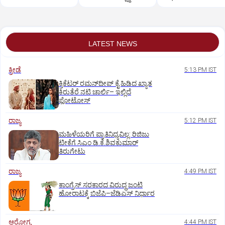
ಶಿವಸೇನೆ(ಯುಬಿಟಿ)
ಸಿಟ್ಟು?
LATEST NEWS
ಕ್ರೀಡೆ
5:13 PM IST
ಕ್ರಿಕೆಟರ್‌ ರಮನ್‌ದೀಪ್‌ ಕೈ ಹಿಡಿದ ಖ್ಯಾತ
ಕಿರುತೆರೆ ನಟಿ ಚಾರ್ಲಿ– ಇಲ್ಲಿದೆ
ಫೋಟೋಸ್
ರಾಜ್ಯ
5:12 PM IST
ಮಹಿಳೆಯರಿಗೆ ಪ್ರಾತಿನಿಧ್ಯವಿಲ್ಲ: ರಿಜಿಜು
ಟೀಕೆಗೆ ಸಿಎಂ ಡಿ.ಕೆ.ಶಿವಕುಮಾರ್
ತಿರುಗೇಟು
ರಾಜ್ಯ
4:49 PM IST
ಕಾಂಗ್ರೆಸ್‌ ಸರಕಾರದ ವಿರುದ್ಧ ಜಂಟಿ
ಹೋರಾಟಕ್ಕೆ ಬಿಜೆಪಿ–ಜೆಡಿಎಸ್‌ ನಿರ್ಧಾರ
ಆರೋಗ್ಯ
4:44 PM IST