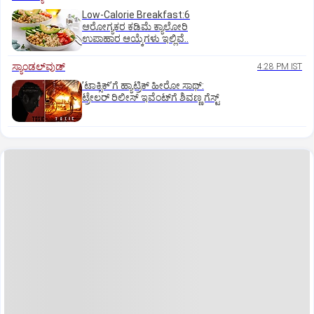
Low-Calorie Breakfast:6
ಆರೋಗ್ಯಕರ ಕಡಿಮೆ ಕ್ಯಾಲೋರಿ
ಉಪಾಹಾರ ಆಯ್ಕೆಗಳು ಇಲ್ಲಿವೆ..
ಸ್ಯಾಂಡಲ್‌ವುಡ್‌
4:28 PM IST
ʼಟಾಕ್ಸಿಕ್‌ʼಗೆ ಹ್ಯಾಟ್ರಿಕ್‌ ಹೀರೋ ಸಾಥ್:‌
ಟ್ರೇಲರ್‌ ರಿಲೀಸ್‌ ಇವೆಂಟ್‌ಗೆ ಶಿವಣ್ಣ ಗೆಸ್ಟ್