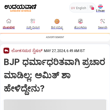
UV
English
E-Paper
ಮುಖಪುಟ
ಸುದ್ದಿ ವಿಭಾಗ
ದಿನ ಭವಿಷ್ಯ
ಹೊಂಗಿರಣ
Search
ADVERTISEMENT
ಲೋಕಸಮರ ಸ್ಪೆಷಲ್‌
MAY 27, 2024, 6:49 AM IST
BJP ಧರ್ಮಾಧರಿತವಾಗಿ ಪ್ರಚಾರ
ಮಾಡಿಲ್ಲ: ಅಮಿತ್‌ ಶಾ
ಹೇಳಿದ್ದೇನು?