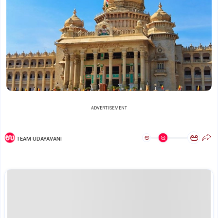
ADVERTISEMENT
ಅ
ಅ
TEAM UDAYAVANI