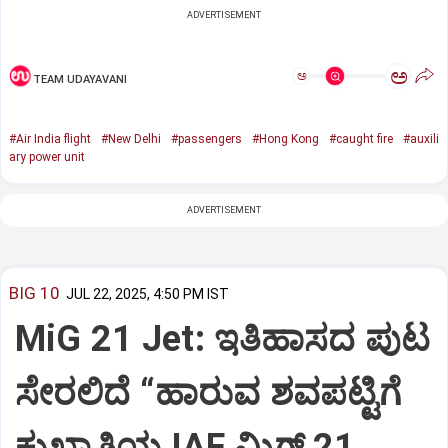
ADVERTISEMENT
ಅ
ಅ
TEAM UDAYAVANI
#Air India flight
#New Delhi
#passengers
#Hong Kong
#caught fire
#auxili
ary power unit
ADVERTISEMENT
BIG 10
JUL 22, 2025, 4:50 PM IST
MiG 21 Jet: ಇತಿಹಾಸದ ಪುಟ
ಸೇರಲಿದೆ “ಹಾರುವ ಶವಪಟ್ಟಿಗೆ
ಕುಖ್ಯಾತಿಯ IAF ಮಿಗ್‌ 21