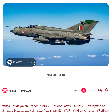
ಮಿಗ್‌ 21 ಯುಗಾಂತ್ಯ
ADVERTISEMENT
ಅ
ಅ
TEAM UDAYAVANI
#ನಿವೃತ್ತಿ
#udayavani
#Iconic MiG 21
#Poor Safety
#ಮಿಗ್‌ 21
#ಸುರಕ್ಷತಾ ಕೊರ
ತೆ
#ಭಾರತೀಯ ವಾಯುಪಡೆ
#ಸೋವಿಯತ್‌ ಒಕ್ಕೂಟ
#AIR
#Indian Airforce
#Retirem