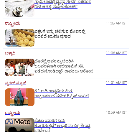
ಗ್ರಾಮೀಣದಲ್ಲಿ ವೈದ್ಯರ ಸೇವೆಗೆ ಏಕರೂಪ
ನೀತಿ ಅಗತ್ಯ: ಸುಪ್ರೀಂಕೋರ್ಟ್‌
ರಾಷ್ಟ್ರೀಯ
11:08 AM IST
ಭಕ್ತರಿಗೆ ಇನ್ನು ಚಲಿಸುವ ಮೇಜಿನಲ್ಲಿ
ಬರಲಿದೆ ತಿರುಪತಿ ಪ್ರಸಾದ!
ಬಳ್ಳಾರಿ
11:06 AM IST
ಹೊರಟ್ಟಿ ಅವರನ್ನು ಬೆದರಿಸಿ,
ಬಲವಂತವಾಗಿ ರಾಜೀನಾಮೆಗೆ ಸಹಿ
ಪಡೆದುಕೊಂಡಿದ್ದಾರೆ: ರಾಮುಲು ಆರೋಪ
ವೈರಲ್ ನ್ಯೂಸ್
11:01 AM IST
8.1 ಅಡಿ ಉದ್ದನೆಯ ಕೇಶ:
ಉತ್ತರಾಖಂಡ ಮಹಿಳೆ ಗಿನ್ನೆಸ್‌ ದಾಖಲೆ
ರಾಷ್ಟ್ರೀಯ
10:59 AM IST
ಮೆಟಾ ಯಾರಿಗೆ ಏನು
ತೋರಿಸುತ್ತದೆ?:ಅಲ್ಗಾರಿದಂ ಬಗ್ಗೆ ಕೇಂದ್ರ
ಪರಿಶೀಲನೆ