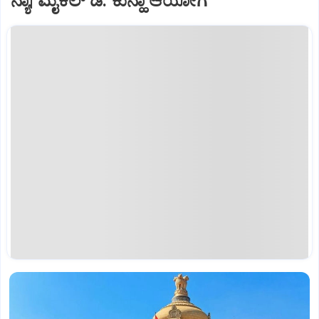
ನ್ಯಾ| ಮೈಕಲ್‌ ಡಿ. ಕುನ್ಹಾ ಆಯೋಗ