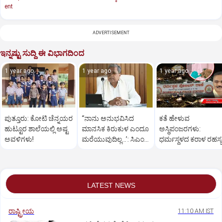
ent
ADVERTISEMENT
ಇನ್ನಷ್ಟು ಸುದ್ದಿ ಈ ವಿಭಾಗದಿಂದ
1 year ago
1 year ago
1 year ago
ಪುತ್ತೂರು: ಕೋಟಿ ಚೆನ್ನಯರ
“ನಾನು ಅನುಭವಿಸಿದ
ಕತೆ ಹೇಳುವ
ಹುಟ್ಟೂರ ಶಾಲೆಯಲ್ಲಿ ಅಷ್ಟ
ಮಾನಸಿಕ ಕಿರುಕುಳ ಎಂದೂ
ಅಸ್ಥಿಪಂಜರಗಳು:
ಅವಳಿಗಳು!
ಮರೆಯುವುದಿಲ್ಲ…’: ಸಿಎಂ
ಧರ್ಮಸ್ಥಳದ‌ ಕರಾಳ ರಹಸ್ಯ
ಸಿದ್ದರಾಮಯ್ಯ
ತೆರೆದಿಡಲಿದೆಯೇ ಡಿಎನ್
ಪರೀಕ್ಷೆ?
LATEST NEWS
ರಾಷ್ಟ್ರೀಯ
11:10 AM IST