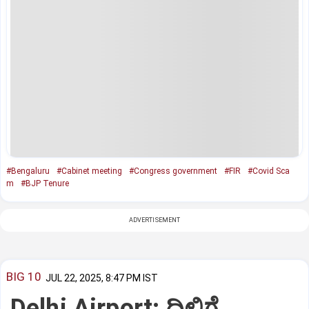
#Bengaluru
#Cabinet meeting
#Congress government
#FIR
#Covid Sca
m
#BJP Tenure
ADVERTISEMENT
BIG 10
JUL 22, 2025, 8:47 PM IST
Delhi Airport: ದಿಲ್ಲಿಗೆ