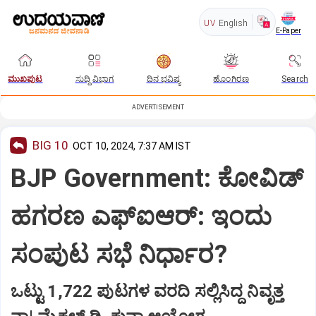
UV
English
E-Paper
ಮುಖಪುಟ
ಸುದ್ದಿ ವಿಭಾಗ
ದಿನ ಭವಿಷ್ಯ
ಹೊಂಗಿರಣ
Search
ADVERTISEMENT
BIG 10
OCT 10, 2024, 7:37 AM IST
BJP Government: ಕೋವಿಡ್‌
ಹಗರಣ ಎಫ್ಐಆರ್‌: ಇಂದು
ಸಂಪುಟ ಸಭೆ ನಿರ್ಧಾರ?
ಒಟ್ಟು 1,722 ಪುಟಗಳ ವರದಿ ಸಲ್ಲಿಸಿದ್ದ ನಿವೃತ್ತ