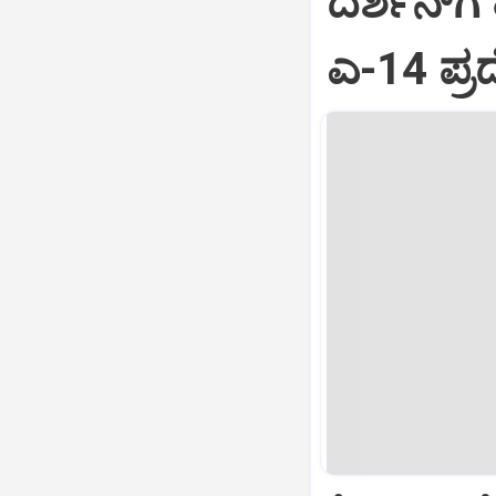
ದರ್ಶನ್‌ಗೆ 
ಎ-14 ಪ್ರ