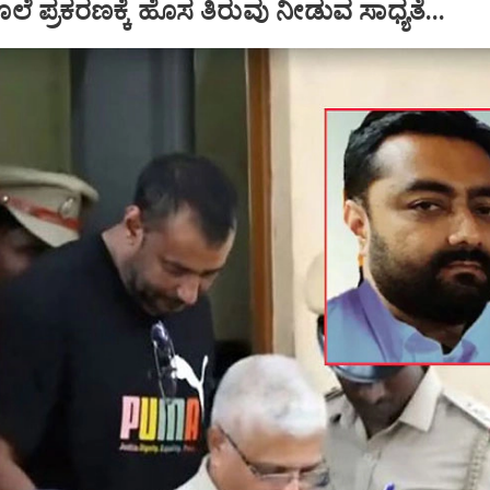
ಲೆ ಪ್ರಕರಣಕ್ಕೆ ಹೊಸ ತಿರುವು ನೀಡುವ ಸಾಧ್ಯತೆ...