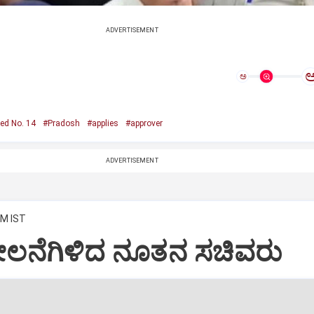
ADVERTISEMENT
ಅ
ed No. 14
#Pradosh
#applies
#approver
ADVERTISEMENT
AM IST
ೀಲನೆಗಿಳಿದ ನೂತನ ಸಚಿವರು