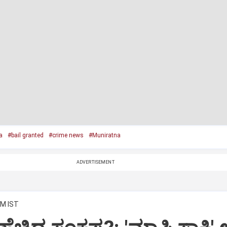
a
#bail granted
#crime news
#Muniratna
ADVERTISEMENT
AM IST