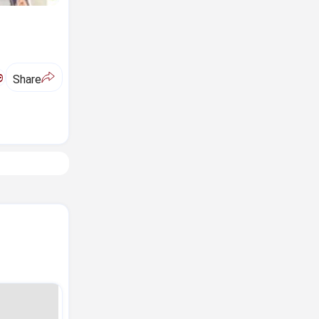
ಅ
Share