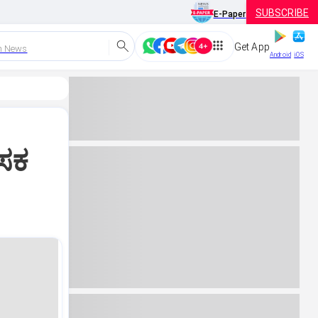
SUBSCRIBE
E-Paper
Get App
h News
Android
iOS
ಾಸಕ