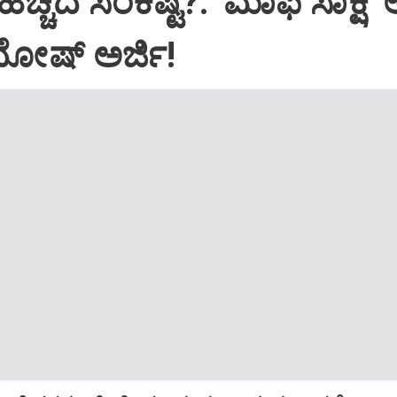
ಹೆಚ್ಚಿದ ಸಂಕಷ್ಟ?: 'ಮಾಫಿ ಸಾಕ್ಷಿ
ದೋಷ್ ಅರ್ಜಿ!