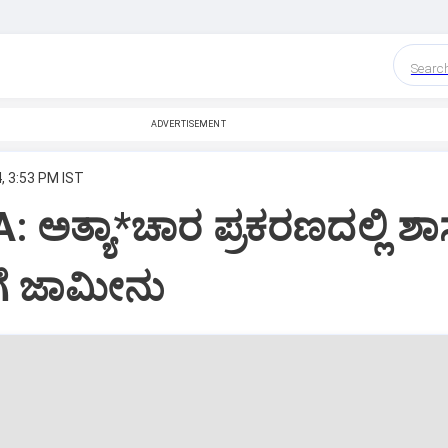
Searc
ADVERTISEMENT
, 3:53 PM IST
 ಅತ್ಯಾ*ಚಾರ ಪ್ರಕರಣದಲ್ಲಿ ಶ
ಗೆ ಜಾಮೀನು