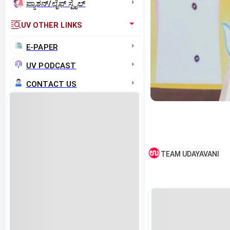
ಫ್ಯಾಶನ್/ಲೈಫ್‌ ಸ್ಟೈಲ್
UV OTHER LINKS
E-PAPER
UV PODCAST
CONTACT US
TEAM UDAYAVANI