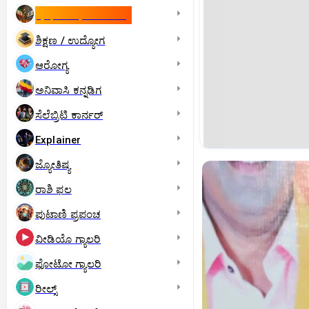
ಇಸ್ರೇಲ್- ಇರಾನ್‌ ಯುದ್ಧ
ಶಿಕ್ಷಣ / ಉದ್ಯೋಗ
ಆರೋಗ್ಯ
ಅನಿವಾಸಿ ಕನ್ನಡಿಗ
ಸೆಲೆಬ್ರಿಟಿ ಕಾರ್ನರ್‌
Explainer
ಜ್ಯೋತಿಷ್ಯ
ರಾಶಿ ಫಲ
ಪುಟಾಣಿ ಪ್ರಪಂಚ
ವೀಡಿಯೊ ಗ್ಯಾಲರಿ
ಫೋಟೋ ಗ್ಯಾಲರಿ
ರೀಲ್ಸ್