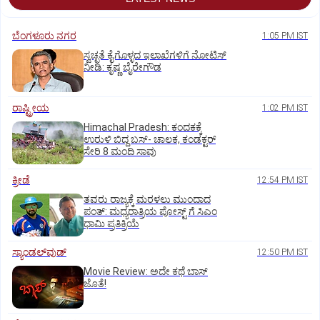
ಬೆಂಗಳೂರು ನಗರ
1:05 PM IST
ಸ್ವಚ್ಛತೆ ಕೈಗೊಳ್ಳದ ಇಲಾಖೆಗಳಿಗೆ ನೋಟಿಸ್‌
ನೀಡಿ: ಕೃಷ್ಣ ಬೈರೇಗೌಡ
ರಾಷ್ಟ್ರೀಯ
1:02 PM IST
Himachal Pradesh: ಕಂದಕಕ್ಕೆ
ಉರುಳಿ ಬಿದ್ದ ಬಸ್-‌ ಚಾಲಕ, ಕಂಡಕ್ಟರ್‌
ಸೇರಿ 8 ಮಂದಿ ಸಾವು
ಕ್ರೀಡೆ
12:54 PM IST
ತವರು ರಾಜ್ಯಕ್ಕೆ ಮರಳಲು ಮುಂದಾದ
ಪಂತ್:‌ ಮಧ್ಯರಾತ್ರಿಯ ಪೋಸ್ಟ್‌ ಗೆ ಸಿಎಂ
ಧಾಮಿ ಪ್ರತಿಕ್ರಿಯೆ
ಸ್ಯಾಂಡಲ್‌ವುಡ್‌
12:50 PM IST
Movie Review: ಅದೇ ಕಥೆ ಬಾಸ್‌
ಜೊತೆ!