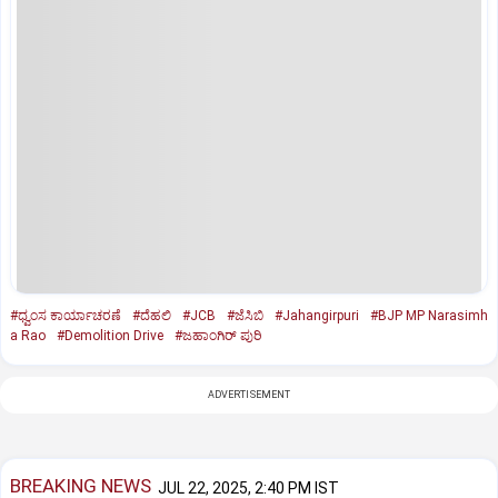
#ಧ್ವಂಸ ಕಾರ್ಯಾಚರಣೆ
#ದೆಹಲಿ
#JCB
#ಜೆಸಿಬಿ
#Jahangirpuri
#BJP MP Narasimh
a Rao
#Demolition Drive
#ಜಹಾಂಗಿರ್ ಪುರಿ
ADVERTISEMENT
BREAKING NEWS
JUL 22, 2025, 2:40 PM IST