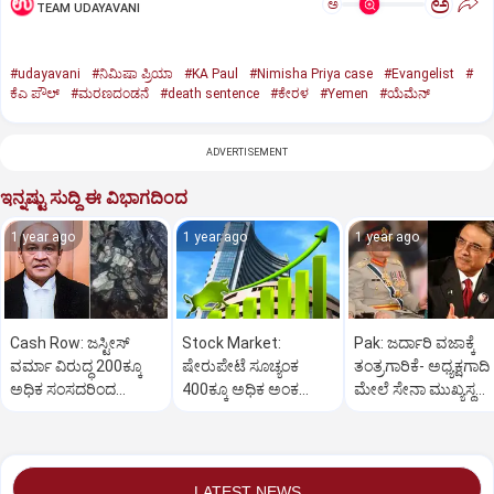
ಅ
ಅ
TEAM UDAYAVANI
#udayavani
#ನಿಮಿಷಾ ಪ್ರಿಯಾ
#KA Paul
#Nimisha Priya case
#Evangelist
#
ಕೆಎ ಪೌಲ್
#ಮರಣದಂಡನೆ
#death sentence
#ಕೇರಳ
#Yemen
#ಯೆಮೆನ್‌
ADVERTISEMENT
ಇನ್ನಷ್ಟು ಸುದ್ದಿ ಈ ವಿಭಾಗದಿಂದ
1 year ago
1 year ago
1 year ago
Cash Row: ಜಸ್ಟೀಸ್‌
Stock Market:
Pak: ಜರ್ದಾರಿ ವಜಾಕ್ಕೆ
ವರ್ಮಾ ವಿರುದ್ಧ 200ಕ್ಕೂ
ಷೇರುಪೇಟೆ ಸೂಚ್ಯಂಕ
ತಂತ್ರಗಾರಿಕೆ- ಅಧ್ಯಕ್ಷಗಾದಿ
ಅಧಿಕ ಸಂಸದರಿಂದ
400ಕ್ಕೂ ಅಧಿಕ ಅಂಕ
ಮೇಲೆ ಸೇನಾ ಮುಖ್ಯಸ್ಥ
ಮಹಾಭಿಯೋಗಕ್ಕೆ
ಜಿಗಿತ-ದಿನಾಂತ್ಯದ
ಮುನೀರ್ ಚಿತ್ತ!
ಕೋರಿಕೆ…
ವಹಿವಾಟು ಅಂತ್ಯ
LATEST NEWS