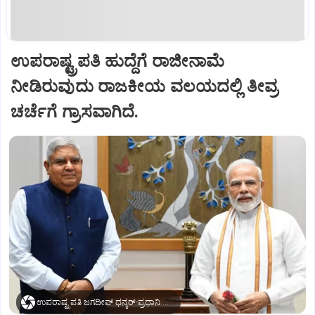
ಉಪರಾಷ್ಟ್ರಪತಿ ಹುದ್ದೆಗೆ ರಾಜೀನಾಮೆ
ನೀಡಿರುವುದು ರಾಜಕೀಯ ವಲಯದಲ್ಲಿ ತೀವ್ರ
ಚರ್ಚೆಗೆ ಗ್ರಾಸವಾಗಿದೆ.
ಉಪರಾಷ್ಟ್ರಪತಿ ಜಗದೀಪ್‌ ಧನ್ಕರ್-ಪ್ರಧಾನಿ ಮೋದಿ