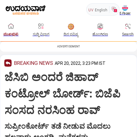
UV
English
E-Paper
ಮುಖಪುಟ
ಸುದ್ದಿ ವಿಭಾಗ
ದಿನ ಭವಿಷ್ಯ
ಹೊಂಗಿರಣ
Search
ADVERTISEMENT
BREAKING NEWS
APR 20, 2022, 3:23 PM IST
ಜೆಸಿಬಿ ಅಂದರೆ ಜಿಹಾದ್
ಕಂಟ್ರೋಲ್ ಬೋರ್ಡ್: ಬಿಜೆಪಿ
ಸಂಸದ ನರಸಿಂಹ ರಾವ್
ಸುಪ್ರೀಂಕೋರ್ಟ್ ತಡೆ ನೀಡುವ ಮೊದಲು