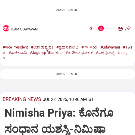
ADVERTISEMENT
ಅ
ಅ
TEAM UDAYAVANI
#Vice President
#ಉಪ ರಾಷ್ಟ್ರಪತಿ
#ಪ್ರಧಾನಿ ಮೋದಿ
#PM Modi
#udayavani
#Twe
et
#ರಾಜೀನಾಮೆ
#Jagdeep Dhankhar
#ಜಗದೀಪ್‌ ಧನ್‌ಕರ್‌
#ಎಕ್ಸ್‌ ಪೋಸ್ಟ್
#resig
n
ADVERTISEMENT
BREAKING NEWS
JUL 22, 2025, 10:40 AM IST
Nimisha Priya: ಕೊನೆಗೂ
ಸಂಧಾನ ಯಶಸ್ವಿ-ನಿಮಿಷಾ