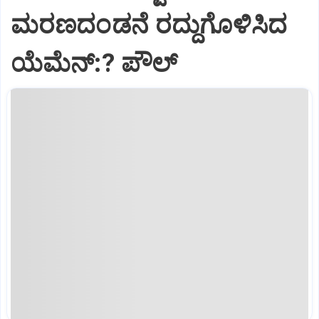
ಮರಣದಂಡನೆ ರದ್ದುಗೊಳಿಸಿದ
ಯೆಮೆನ್:? ಪೌಲ್