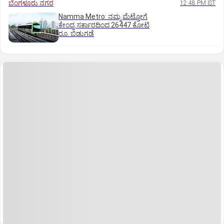
ಬೆಂಗಳೂರು ನಗರ
12:48 PM IST
Namma Metro: ನಮ್ಮ ಮೆಟ್ರೋಗೆ
ಕೇಂದ್ರ ಸರ್ಕಾರದಿಂದ 26447 ಕೋಟಿ
ರೂ. ಬಿಡುಗಡೆ