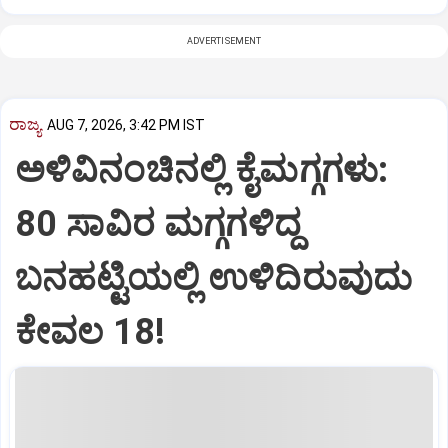
ADVERTISEMENT
ರಾಜ್ಯ
AUG 7, 2026, 3:42 PM IST
ಅಳಿವಿನಂಚಿನಲ್ಲಿ ಕೈಮಗ್ಗಗಳು:
80 ಸಾವಿರ ಮಗ್ಗಗಳಿದ್ದ
ಬನಹಟ್ಟಿಯಲ್ಲಿ ಉಳಿದಿರುವುದು
ಕೇವಲ 18!