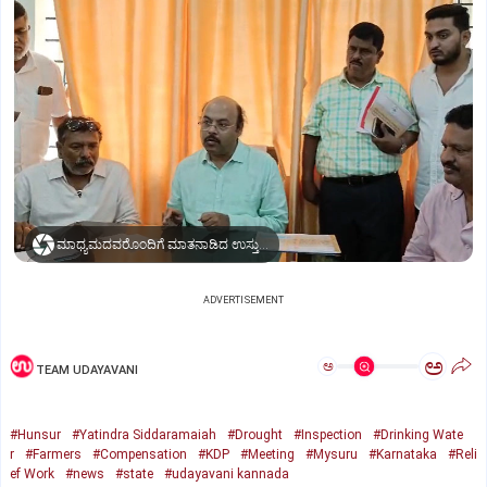
ಮಾಧ್ಯಮದವರೊಂದಿಗೆ ಮಾತನಾಡಿದ ಉಸ್ತುವಾರಿ ಸಚಿವ ಡಾ. ಯತೀಂದ್ರ ಸಿದ್ದರಾಮಯ್ಯ
ADVERTISEMENT
ಅ
ಅ
TEAM UDAYAVANI
#Hunsur
#Yatindra Siddaramaiah
#Drought
#Inspection
#Drinking Wate
r
#Farmers
#Compensation
#KDP
#Meeting
#Mysuru
#Karnataka
#Reli
ef Work
#news
#state
#udayavani kannada