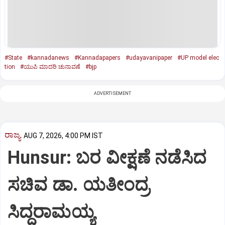
#State
#kannadanews
#Kannadapapers
#udayavanipaper
#UP model elec
tion
#ಯುಪಿ ಮಾದರಿ ಚುನಾವಣೆ
#bjp
ADVERTISEMENT
ರಾಜ್ಯ
AUG 7, 2026, 4:00 PM IST
Hunsur: ಬರ ವೀಕ್ಷಣೆ ನಡೆಸಿದ
ಸಚಿವ ಡಾ. ಯತೀಂದ್ರ
ಸಿದ್ದರಾಮಯ್ಯ