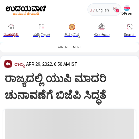
UV
English
E-Paper
ಮುಖಪುಟ
ಸುದ್ದಿ ವಿಭಾಗ
ದಿನ ಭವಿಷ್ಯ
ಹೊಂಗಿರಣ
Search
ADVERTISEMENT
ರಾಜ್ಯ
APR 29, 2022, 6:50 AM IST
ರಾಜ್ಯದಲ್ಲಿ ಯುಪಿ ಮಾದರಿ
ಚುನಾವಣೆಗೆ ಬಿಜೆಪಿ ಸಿದ್ಧತೆ