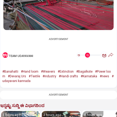
ADVERTISEMENT
ಅ
ಅ
TEAM UDAYAVANI
#Banahatti
#Hand loom
#Weavers
#Extinction
#Bagalkote
#Power loo
m
#Devaraj Urs
#Textile
#industry
#Handi crafts
#Karnataka
#news
#
udayavani kannada
ADVERTISEMENT
ಇನ್ನಷ್ಟು ಸುದ್ದಿ ಈ ವಿಭಾಗದಿಂದ
3 hours ago
3 hours ago
4 hours ago