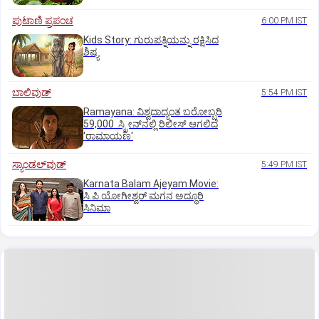
ಪುಟಾಣಿ ಪ್ರಪಂಚ
6:00 PM IST
Kids Story: ಗುರುಪತ್ನಿಯನ್ನು ರಕ್ಷಿಸಿದ
ಶಿಷ್ಯ
ಬಾಲಿವುಡ್‌
5:54 PM IST
Ramayana: ವಿಶ್ವದಾದ್ಯಂತ ಬರೋಬ್ಬರಿ
59,000 ಸ್ಕ್ರೀನ್‌ನಲ್ಲಿ ರಿಲೀಸ್‌ ಆಗಲಿದೆ
'ರಾಮಾಯಣ'
ಸ್ಯಾಂಡಲ್‌ವುಡ್‌
5:49 PM IST
Karnata Balam Ajeyam Movie:
ಸಿ.ಪಿ.ಯೋಗೀಶ್ವರ್‌ ಮಗನ ಅದ್ಧೂರಿ
ಸಿನಿಮಾ