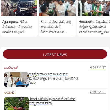
Ajjampura: ಸಚಿವ
Sirsi: ಎರಡು ವರ್ಷವಲ್ಲ,
Hosapete: ವಿಜಯನ
ಕೆ.ಜೆ.ಜಾರ್ಜ್ ಬೆಂಗಾವಲು
ಏಳು ವರ್ಷ ಡಿ.ಕೆ.
ಜಿಲ್ಲೆಯಲ್ಲಿ ಕುಡಿಯುವ
ವಾಹನ ಅಪಘಾತ
ಶಿವಕುಮಾರ್ ಸಿಎಂ
ನೀರಿನ ಅಭಾವವಿಲ್ಲ; ಸಚಿ
ಆಗಬೇಕು: ಲಕ್ಷ್ಮಣ ಸವದಿ
ಜಮೀರ್ ಅಹಮದ್ ವಿಶ್ವ
LATEST NEWS
ಬಾಲಿವುಡ್‌
6:54 PM IST
ಆಸ್ಪತ್ರೆಗೆ ದಾಖಲಾದ ಹಿರಿಯ ನಟ
ಮಿಥುನ್ ಚಕ್ರವರ್ತಿ: ಆರೋಗ್ಯ ವಿಚಾರಿಸಿದ
ಸಿಎಂ
ಉಡುಪಿ
6:29 PM IST
Hebri: ಚಲಿಸುತ್ತಿದ್ದ ಕಾರಿನ ಮೇಲೆ ಮರ
ಬಿದ್ದು ಚಾಲಕ ಸಾವು