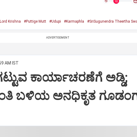
ಅ
Lord Krishna
#Puttige Mutt
#Udupi
#Karmaphla
#SriSugunendra Theertha Swa
ADVERTISEMENT
:59 AM IST
ಟ್ಟುವ ಕಾರ್ಯಾಚರಣೆಗೆ ಅಡ್ಡಿ;
ಂತಿ ಬಳಿಯ ಅನಧಿಕೃತ ಗೂಡಂಗ