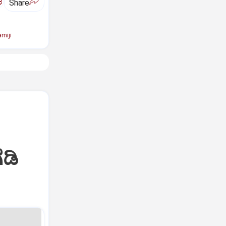
ಅ
Share
miji
ಡಿ