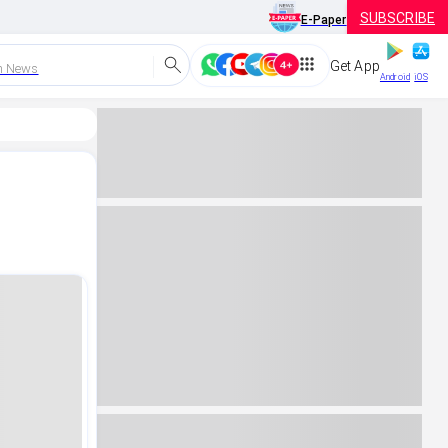
SUBSCRIBE
E-Paper
Get App
h News
Android
iOS