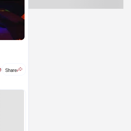
ಅ
Share