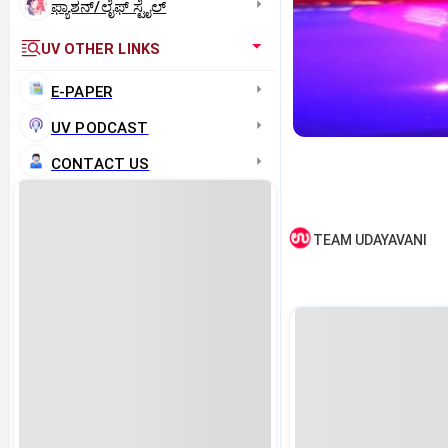
ಫ್ಯಾಶನ್/ಲೈಫ್‌ ಸ್ಟೈಲ್
UV OTHER LINKS
E-PAPER
UV PODCAST
CONTACT US
TEAM UDAYAVANI