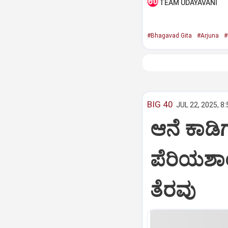
TEAM UDAYAVANI
#Bhagavad Gita
#Arjuna
#
BIG 40
JUL 22, 2025, 8
ಆನೆ ಕಾಡಿಗ
ಪೆರಿಯಶಾ
ತೆರವು