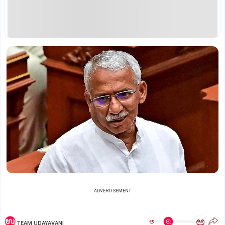
ADVERTISEMENT
ಅ
ಅ
TEAM UDAYAVANI