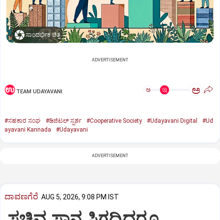
ಸಾಂದರ್ಭಿಕ ಚಿತ್ರ
ADVERTISEMENT
ಅ
ಅ
TEAM UDAYAVANI
#ಸಹಕಾರ ಸಂಘ
#ಡಿಜಿಟಲ್‌ ಸ್ಪರ್ಶ
#Cooperative Society
#Udayavani Digital
#Ud
ayavani Kannada
#Udayavani
ADVERTISEMENT
ದಾವಣಗೆರೆ
AUG 5, 2026, 9:08 PM IST
ಸಚಿವ ಸ್ಥಾನ ಸಿಗದಿದ್ದರೂ