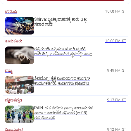
ಉಡುಪಿ
10:08 PM IST
Shirva: ದ್ವಿಚಕ್ರ ವಾಹನಕ್ಕೆ ಕಾರು ಢಿಕ್ಕಿ;
ಸವಾರ ಸಾವು
ತುಮಕೂರು
10:00 PM IST
ರಸ್ತೆ ಗುಂಡಿ ತಪ್ಪಿಸಲು ಹೋಗಿ ಬೈಕ್‌ಗೆ
ಲಾರಿ ಡಿಕ್ಕಿ, ನವವಿವಾಹಿತೆ ಸ್ಥಳದಲ್ಲೇ ಸಾವು
ರಾಜ್ಯ
9:49 PM IST
ಶಿವಮೊಗ್ಗ : ಕೈಕೈ ಮಿಲಾಯಿಸಿದ ಕಾಂಗ್ರೆಸ್
ಕಾರ್ಯಕರ್ತರು, ಕುರ್ಚಿಗಳು ಪುಡಿಪುಡಿ
ದಕ್ಷಿಣಕನ್ನಡ
9:17 PM IST
RAIN: ದ.ಕ ಜಿಲ್ಲೆಯ ನಾಲ್ಕು ತಾಲೂಕುಗಳ
ಶಾಲಾ – ಕಾಲೇಜಿಗೆ ಶನಿವಾರ (ಆ.08)
ರಜೆ ಘೋಷಣೆ
ವಿಜಯಪುರ
9:12 PM IST