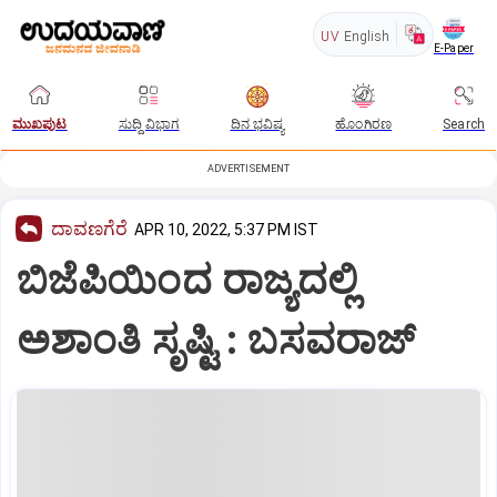
UV
English
E-Paper
ಮುಖಪುಟ
ಸುದ್ದಿ ವಿಭಾಗ
ದಿನ ಭವಿಷ್ಯ
ಹೊಂಗಿರಣ
Search
ADVERTISEMENT
ದಾವಣಗೆರೆ
APR 10, 2022, 5:37 PM IST
ಬಿಜೆಪಿಯಿಂದ ರಾಜ್ಯದಲ್ಲಿ
ಅಶಾಂತಿ ಸೃಷ್ಟಿ : ಬಸವರಾಜ್‌