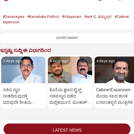
#Davanagere
#Karnataka Politics
#Udayavani
#ಆರ್.ಬಿ. ತಿಮ್ಮಾಪುರ
#Cabinet
expansion
ADVERTISEMENT
ಇನ್ನಷ್ಟು ಸುದ್ದಿ ಈ ವಿಭಾಗದಿಂದ
3 days ago
4 days ago
4 days ago
ಸಚಿವ ಸ್ಥಾನ
ಕೊನೆಯ ಕ್ಷಣದ ಟ್ವಿಸ್ಟ್:
CabinetExpansion:
ನೀಡದಿರುವುದಕ್ಕೆ
ಸಚಿವಸ್ಥಾನ ಪಡೆದ
ಮೊದಲ ಸಲದ ಶಾಸಕ
ಯಾವುದೇ ರೀತಿಯ
ಮಲ್ಲಿಕಾರ್ಜುನ: ಮಂಕಾಳ್‌
ಬಸವಂತಪ್ಪಗೆ ಮಂತ್ರಿಗಿರಿ
ಬೇಸರವಿಲ್ಲ: ಹೊನ್ನಾಳಿ
ವೈದ್ಯಗೆ ತಪ್ಪಿದ ಸ್ಥಾನ?
ಶಾಸಕ ಶಾಂತನಗೌಡ
LATEST NEWS