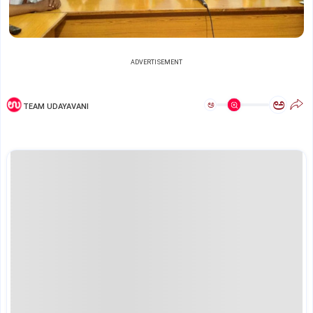
ADVERTISEMENT
ಅ
ಅ
TEAM UDAYAVANI