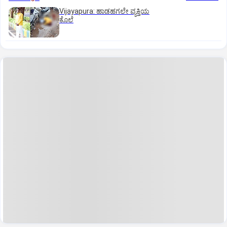
Vijayapura: ಹಾಡಹಗಲೇ ವ್ಯಕ್ತಿಯ
ಕೊಲೆ