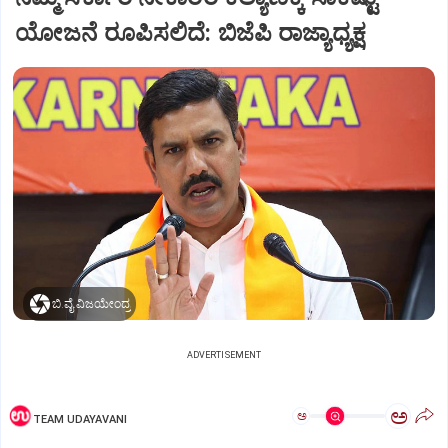
ಯೋಜನೆ ರೂಪಿಸಲಿದೆ: ಬಿಜೆಪಿ ರಾಜ್ಯಾಧ್ಯಕ್ಷ
ಬಿ.ವೈ.ವಿಜಯೇಂದ್ರ
ADVERTISEMENT
ಅ
ಅ
TEAM UDAYAVANI