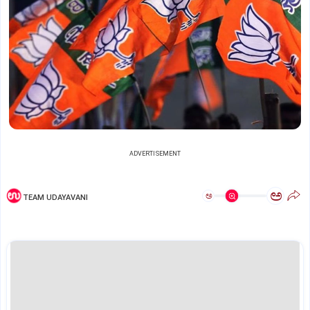
ADVERTISEMENT
ಅ
ಅ
TEAM UDAYAVANI