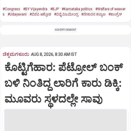
#Congress
#BY Vijayendra
#BJP
#Karnataka politics
#Welfare of weaver
s
#Udayavani
#ಬಿಜೆಪಿ ಆಕ್ರೋಶ
#ಬಿವೈ ವಿಜಯೇಂದ್ರ
#ನೇಕಾರರ ಕಲ್ಯಾಣ
#ಕಾಂಗ್ರೆಸ್‌
ADVERTISEMENT
ಚಿಕ್ಕಮಗಳೂರು
AUG 8, 2026, 8:30 AM IST
ಕೊಟ್ಟಿಗೆಹಾರ: ಪೆಟ್ರೋಲ್ ಬಂಕ್
ಬಳಿ ನಿಂತಿದ್ದ ಲಾರಿಗೆ ಕಾರು ಡಿಕ್ಕಿ:
ಮೂವರು ಸ್ಥಳದಲ್ಲೇ ಸಾವು