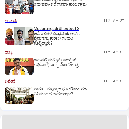
ರಿಮ್‌ಜಿಮ್ ಗಿರೆ ಸಾವನ್ ಕಾರ್ಯಕ್ರಮ
ಉಡುಪಿ
11:21 AM IST
Mudarangadi Shootout:‌3
ಆರೋಪಿಗಳ ಬಂಧನ,ಹಣಕಾಸಿನ
ವೈಮನಸ್ಸು ಕಾರಣ? ಸುಪಾರಿ
ಕೊಟ್ಟಿದ್ಯಾರು?
ರಾಜ್ಯ
11:20 AM IST
ರಾಜ್ಯದಲ್ಲಿ ಮತ್ತೊಮ್ಮೆ ಕಾಂಗ್ರೆಸ್‌
ಅಧಿಕಾರಕ್ಕೆ ಬರಲ್ಲ: ವಿಜಯೇಂದ್ರ
ವಿಶೇಷ
11:03 AM IST
ಭಾರತ -‌ ಮ್ಯಾನ್ಮಾರ್ ಭೂ ಚೌಕಾಸಿ: ಗಡಿ
ವಿನಿಮಯದ ಲಾಭಗಳೇನು?