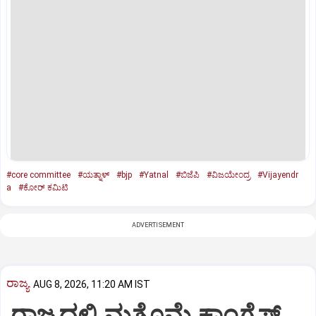
#core committee
#ಯತ್ನಾಳ್‌
#bjp
#Yatnal
#ಬಿಜೆಪಿ
#ವಿಜಯೇಂದ್ರ
#Vijayendr
a
#ಕೋರ್‌ ಕಮಿಟಿ
ADVERTISEMENT
ರಾಜ್ಯ
AUG 8, 2026, 11:20 AM IST
ರಾಜ್ಯದಲ್ಲಿ ಮತ್ತೊಮ್ಮೆ ಕಾಂಗ್ರೆಸ್‌