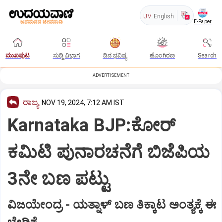
UV
English
E-Paper
ಮುಖಪುಟ
ಸುದ್ದಿ ವಿಭಾಗ
ದಿನ ಭವಿಷ್ಯ
ಹೊಂಗಿರಣ
Search
ADVERTISEMENT
ರಾಜ್ಯ
NOV 19, 2024, 7:12 AM IST
Karnataka BJP:ಕೋರ್‌
ಕಮಿಟಿ ಪುನಾರಚನೆಗೆ ಬಿಜೆಪಿಯ
3ನೇ ಬಣ ಪಟ್ಟು
ವಿಜಯೇಂದ್ರ - ಯತ್ನಾಳ್‌ ಬಣ ತಿಕ್ಕಾಟ ಅಂತ್ಯಕ್ಕೆ ಈ