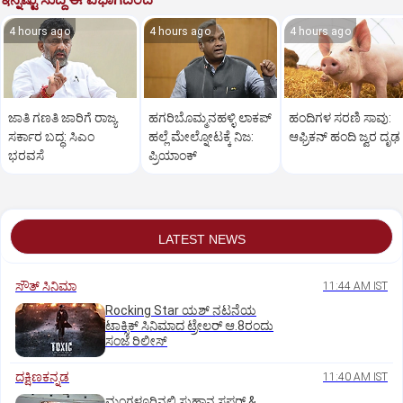
4 hours ago
4 hours ago
4 hours ago
ಜಾತಿ ಗಣತಿ ಜಾರಿಗೆ ರಾಜ್ಯ
ಹಗರಿಬೊಮ್ಮನಹಳ್ಳಿ ಲಾಕಪ್‌
ಹಂದಿಗಳ ಸರಣಿ ಸಾವು:
ಸರ್ಕಾರ ಬದ್ಧ: ಸಿಎಂ
ಹಲ್ಲೆ ಮೇಲ್ನೋಟಕ್ಕೆ ನಿಜ:
ಆಫ್ರಿಕನ್‌ ಹಂದಿ ಜ್ವರ ದೃಢ
ಭರವಸೆ
ಪ್ರಿಯಾಂಕ್‌
LATEST NEWS
ಸೌತ್‌ ಸಿನಿಮಾ
11:44 AM IST
Rocking Star ಯಶ್‌ ನಟನೆಯ
ಟಾಕ್ಸಿಕ್‌ ಸಿನಿಮಾದ ಟ್ರೇಲರ್‌ ಆ.8ರಂದು
ಸಂಜೆ ರಿಲೀಸ್
ದಕ್ಷಿಣಕನ್ನಡ
11:40 AM IST
ಮಂಗಳೂರಿನಲ್ಲಿ ಸುಹಾನ ಸಫರ್ &