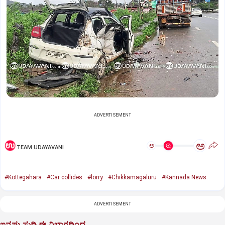
ADVERTISEMENT
ಅ
ಅ
TEAM UDAYAVANI
#Kottegahara
#Car collides
#lorry
#Chikkamagaluru
#Kannada News
ADVERTISEMENT
ಇನ್ನಷ್ಟು ಸುದ್ದಿ ಈ ವಿಭಾಗದಿಂದ