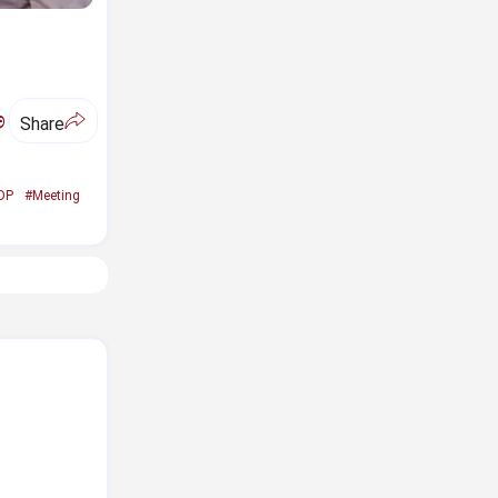
ಅ
Share
DP
#Meeting