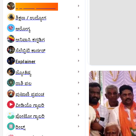
ಇಸ್ರೇಲ್- ಇರಾನ್‌ ಯುದ್ಧ
ಶಿಕ್ಷಣ / ಉದ್ಯೋಗ
ಆರೋಗ್ಯ
ಅನಿವಾಸಿ ಕನ್ನಡಿಗ
ಸೆಲೆಬ್ರಿಟಿ ಕಾರ್ನರ್‌
Explainer
ಜ್ಯೋತಿಷ್ಯ
ರಾಶಿ ಫಲ
ಪುಟಾಣಿ ಪ್ರಪಂಚ
ವೀಡಿಯೊ ಗ್ಯಾಲರಿ
ಫೋಟೋ ಗ್ಯಾಲರಿ
ರೀಲ್ಸ್