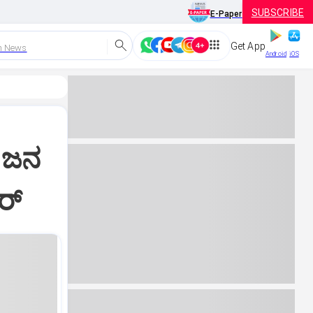
SUBSCRIBE
E-Paper
Get App
h News
Android
iOS
ೆ ಜನ
ರ್