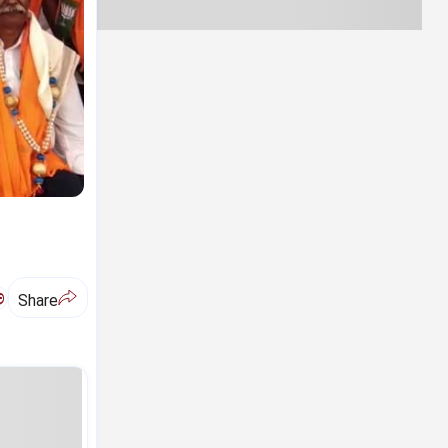
ಅ
Share