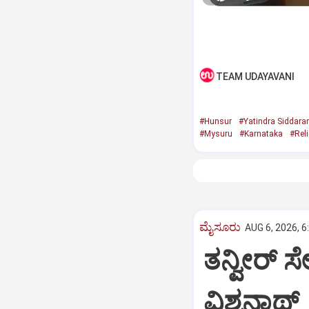
TEAM UDAYAVANI
#Hunsur
#Yatindra Siddar
#Mysuru
#Karnataka
#Reli
ಮೈಸೂರು
AUG 6, 2026, 6
ತನ್ವೀರ್‌ ಸೇ
ವಿಶ್ವನಾಥ್