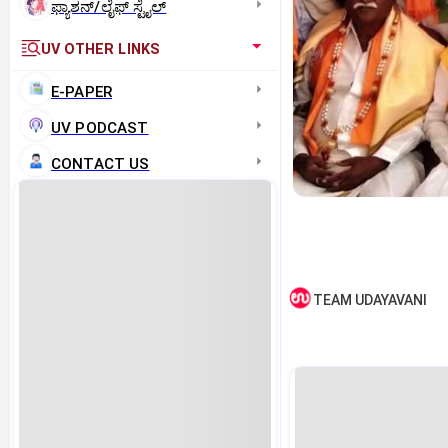
ಫ್ಯಾಶನ್/ಲೈಫ್‌ ಸ್ಟೈಲ್
UV OTHER LINKS
E-PAPER
UV PODCAST
CONTACT US
TEAM UDAYAVANI