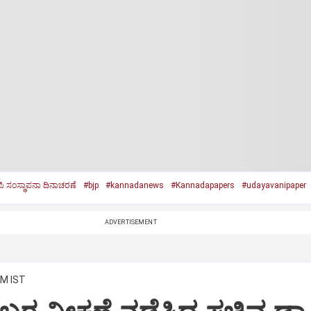
ಪಿ ಸಂಸ್ಥಾಪನಾ ದಿನಾಚರಣೆ
#bjp
#kannadanews
#Kannadapapers
#udayavanipaper
ADVERTISEMENT
PM IST