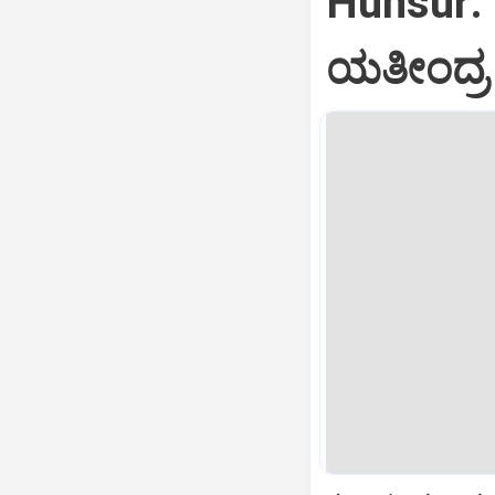
Hunsur: 
ಯತೀಂದ್ರ 