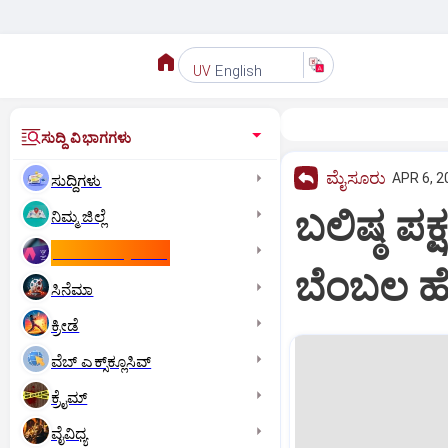
English
UV
ಸುದ್ದಿ ವಿಭಾಗಗಳು
ಮೈಸೂರು
APR 6, 2
ಸುದ್ದಿಗಳು
ಬಲಿಷ್ಠ ಪಕ್
ನಿಮ್ಮ ಜಿಲ್ಲೆ
ಕಾಮನ್‌ ವೆಲ್ತ್‌ ಗೇಮ್ಸ್‌
ಬೆಂಬಲ ಹೆ
ಸಿನೆಮಾ
ಕ್ರೀಡೆ
ವೆಬ್ ಎಕ್ಸ್‌ಕ್ಲೂಸಿವ್
ಕ್ರೈಮ್
ವೈವಿಧ್ಯ