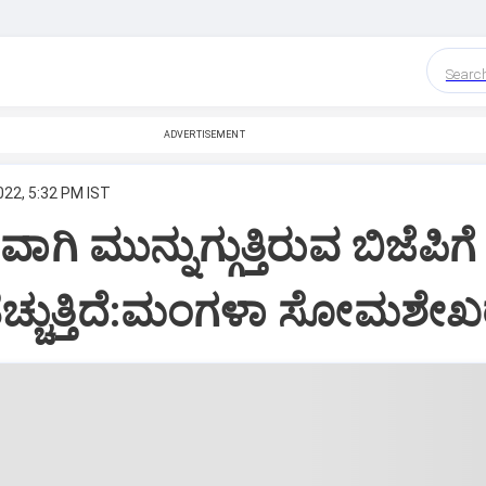
Searc
ADVERTISEMENT
022, 5:32 PM IST
ಷವಾಗಿ ಮುನ್ನುಗ್ಗುತ್ತಿರುವ ಬಿಜೆಪಿಗ
ಚ್ಚುತ್ತಿದೆ:ಮಂಗಳಾ ಸೋಮಶೇಖ