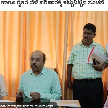
ಾಗೂ ರೈತರ ಬೆಳೆ ಪರಿಹಾರಕ್ಕೆ ಕಟ್ಟುನಿಟ್ಟಿನ ಸೂಚನೆ
ಮಾಧ್ಯಮದವರೊಂದಿಗೆ ಮಾತನಾಡಿದ ಉಸ್ತುವಾರಿ ಸಚಿವ ಡಾ. ಯತೀಂದ್ರ ಸಿದ್ದರಾಮಯ್ಯ