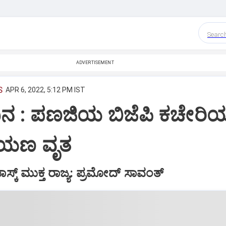
Searc
ADVERTISEMENT
S
APR 6, 2022, 5:12 PM IST
ದಿನ : ಪಣಜಿಯ ಬಿಜೆಪಿ ಕಚೇರಿಯಲ
ಾಯಣ ವೃತ
ಸ್ಕ್ ಮುಕ್ತ ರಾಜ್ಯ: ಪ್ರಮೋದ್ ಸಾವಂತ್