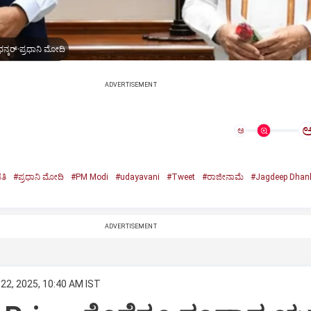
ನ್ಕರ್-ಪ್ರಧಾನಿ ಮೋದಿ
ADVERTISEMENT
ಅ
ತಿ
#ಪ್ರಧಾನಿ ಮೋದಿ
#PM Modi
#udayavani
#Tweet
#ರಾಜೀನಾಮೆ
#Jagdeep Dhan
n
ADVERTISEMENT
22, 2025, 10:40 AM IST