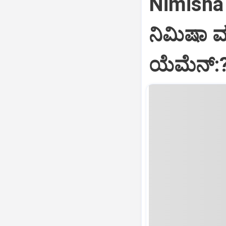
Nimisha 
ನಿಮಿಷಾ 
ಯೆಮೆನ್: