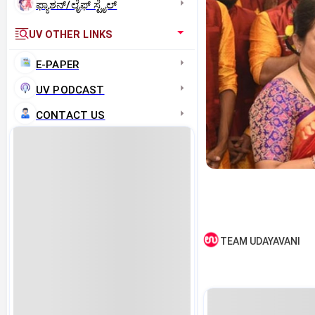
ಫ್ಯಾಶನ್/ಲೈಫ್‌ ಸ್ಟೈಲ್
UV OTHER LINKS
E-PAPER
UV PODCAST
CONTACT US
TEAM UDAYAVANI