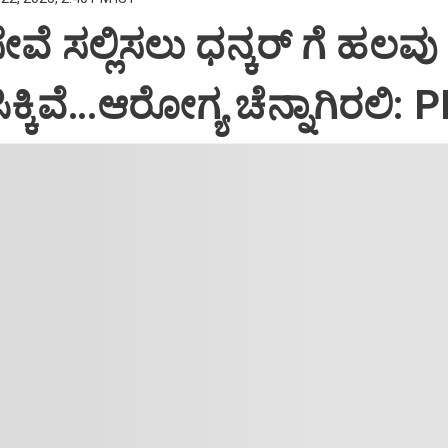
ಸೇವೆ ಸಲ್ಲಿಸಲು ಧನ್ಕರ್‌ ಗೆ ಹಲವು
್ಕಿವೆ…ಆರೋಗ್ಯ ಚೆನ್ನಾಗಿರಲಿ: 