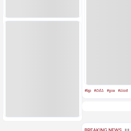
#bjp
#ಬಿಜೆಪಿ
#goa
#ಪಣಜಿ
BREAKING NEWS
JUL 