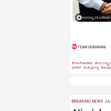
ಉಪರಾಷ್ಟ್ರಪತಿ ಜಗದೀಪ್‌ ಧ
TEAM UDAYAVANI
#Vice President
#ಉಪ ರಾಷ್ಟ್ರಪ
ಧನ್‌ಕರ್‌
#ಎಕ್ಸ್‌ ಪೋಸ್ಟ್
#resig
BREAKING NEWS
JUL 