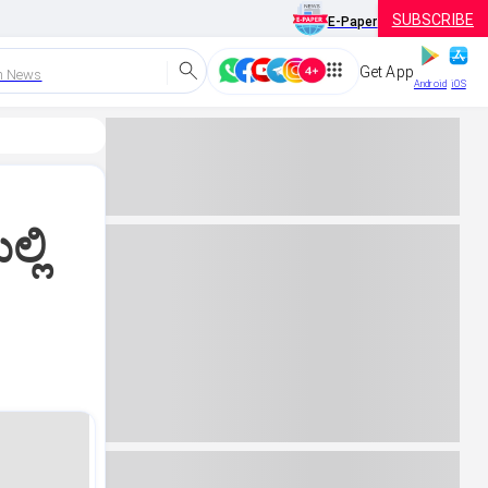
SUBSCRIBE
E-Paper
Get App
h News
Android
iOS
್ಲಿ