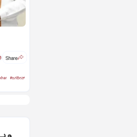
ಅ
Share
khar
#ಜಗದೀಪ್‌