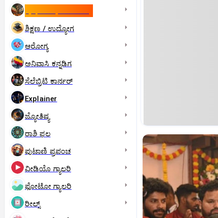
ಇಸ್ರೇಲ್- ಇರಾನ್‌ ಯುದ್ಧ
ಶಿಕ್ಷಣ / ಉದ್ಯೋಗ
ಆರೋಗ್ಯ
ಅನಿವಾಸಿ ಕನ್ನಡಿಗ
ಸೆಲೆಬ್ರಿಟಿ ಕಾರ್ನರ್‌
Explainer
ಜ್ಯೋತಿಷ್ಯ
ರಾಶಿ ಫಲ
ಪುಟಾಣಿ ಪ್ರಪಂಚ
ವೀಡಿಯೊ ಗ್ಯಾಲರಿ
ಫೋಟೋ ಗ್ಯಾಲರಿ
ರೀಲ್ಸ್