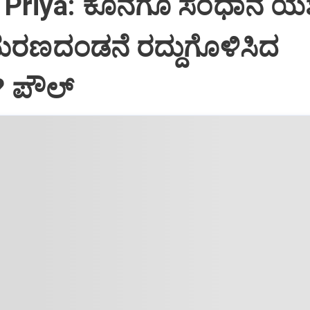
Priya: ಕೊನೆಗೂ ಸಂಧಾನ ಯಶಸ
ಮರಣದಂಡನೆ ರದ್ದುಗೊಳಿಸಿದ
? ಪೌಲ್