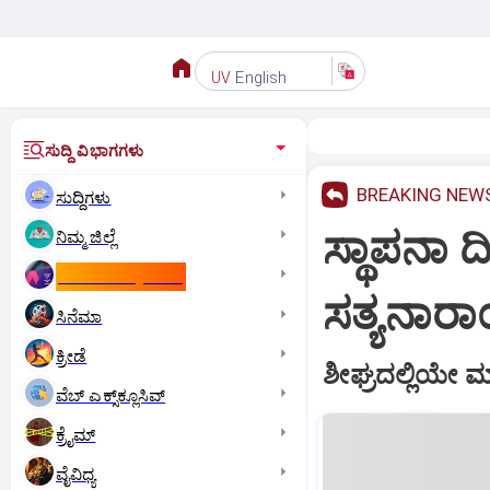
English
UV
ಸುದ್ದಿ ವಿಭಾಗಗಳು
BREAKING NEW
ಸುದ್ದಿಗಳು
ಸ್ಥಾಪನಾ 
ನಿಮ್ಮ ಜಿಲ್ಲೆ
ಕಾಮನ್‌ ವೆಲ್ತ್‌ ಗೇಮ್ಸ್‌
ಸತ್ಯನಾರ
ಸಿನೆಮಾ
ಕ್ರೀಡೆ
ಶೀಘ್ರದಲ್ಲಿಯೇ ಮಾ
ವೆಬ್ ಎಕ್ಸ್‌ಕ್ಲೂಸಿವ್
ಕ್ರೈಮ್
ವೈವಿಧ್ಯ