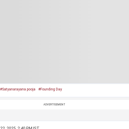
#Satyanarayana pooja
#Founding Day
ADVERTISEMENT
22, 2025, 2:40 PM IST