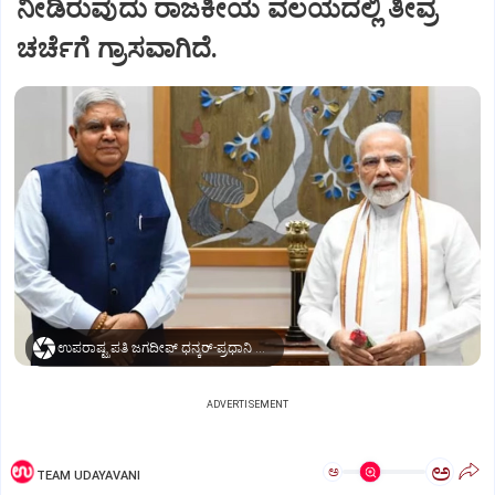
ನೀಡಿರುವುದು ರಾಜಕೀಯ ವಲಯದಲ್ಲಿ ತೀವ್ರ
ಚರ್ಚೆಗೆ ಗ್ರಾಸವಾಗಿದೆ.
ಉಪರಾಷ್ಟ್ರಪತಿ ಜಗದೀಪ್‌ ಧನ್ಕರ್-ಪ್ರಧಾನಿ ಮೋದಿ
ADVERTISEMENT
ಅ
ಅ
TEAM UDAYAVANI