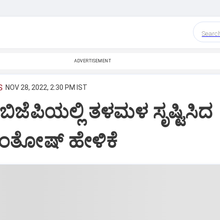
Searc
ADVERTISEMENT
S
NOV 28, 2022, 2:30 PM IST
ಬಿಜೆಪಿಯಲ್ಲಿ ತಳಮಳ ಸೃಷ್ಟಿಸಿದ
ಸಂತೋಷ್ ಹೇಳಿಕೆ