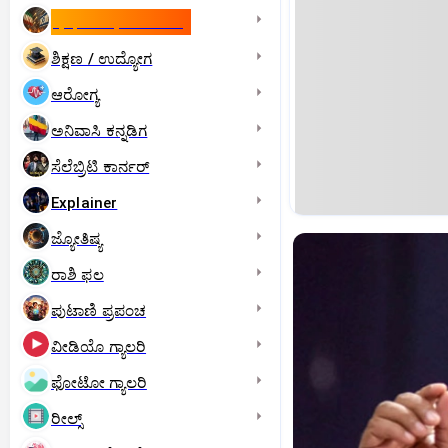
ಇಸ್ರೇಲ್- ಇರಾನ್‌ ಯುದ್ಧ
ಶಿಕ್ಷಣ / ಉದ್ಯೋಗ
ಆರೋಗ್ಯ
ಅನಿವಾಸಿ ಕನ್ನಡಿಗ
ಸೆಲೆಬ್ರಿಟಿ ಕಾರ್ನರ್‌
Explainer
ಜ್ಯೋತಿಷ್ಯ
ರಾಶಿ ಫಲ
ಪುಟಾಣಿ ಪ್ರಪಂಚ
ವೀಡಿಯೊ ಗ್ಯಾಲರಿ
ಫೋಟೋ ಗ್ಯಾಲರಿ
ರೀಲ್ಸ್