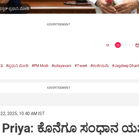
ನ್ಕರ್-ಪ್ರಧಾನಿ ಮೋದಿ
ADVERTISEMENT
ಅ
ತಿ
#ಪ್ರಧಾನಿ ಮೋದಿ
#PM Modi
#udayavani
#Tweet
#ರಾಜೀನಾಮೆ
#Jagdeep Dhan
n
ADVERTISEMENT
22, 2025, 10:40 AM IST
Priya: ಕೊನೆಗೂ ಸಂಧಾನ ಯಶಸ