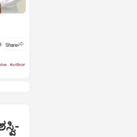
ಅ
Share
khar
#ಜಗದೀಪ್‌
್ವಿ-