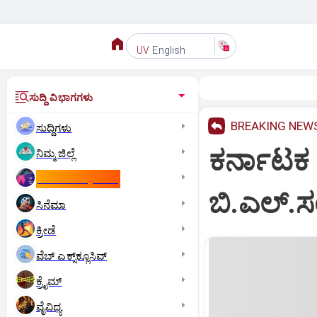
English
UV
ಸುದ್ದಿ ವಿಭಾಗಗಳು
BREAKING NEW
ಸುದ್ದಿಗಳು
ಕರ್ನಾಟಕ 
ನಿಮ್ಮ ಜಿಲ್ಲೆ
ಕಾಮನ್‌ ವೆಲ್ತ್‌ ಗೇಮ್ಸ್‌
ಬಿ.ಎಲ್.
ಸಿನೆಮಾ
ಕ್ರೀಡೆ
ವೆಬ್ ಎಕ್ಸ್‌ಕ್ಲೂಸಿವ್
ಕ್ರೈಮ್
ವೈವಿಧ್ಯ