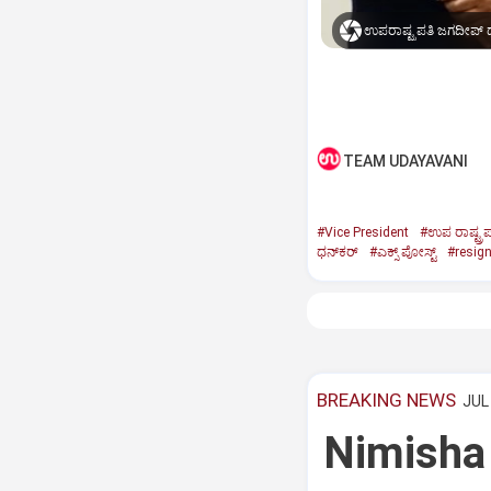
ಉಪರಾಷ್ಟ್ರಪತಿ ಜಗದೀಪ್‌ ಧ
TEAM UDAYAVANI
#Vice President
#ಉಪ ರಾಷ್ಟ್ರಪ
ಧನ್‌ಕರ್‌
#ಎಕ್ಸ್‌ ಪೋಸ್ಟ್
#resig
BREAKING NEWS
JUL 
Nimisha 