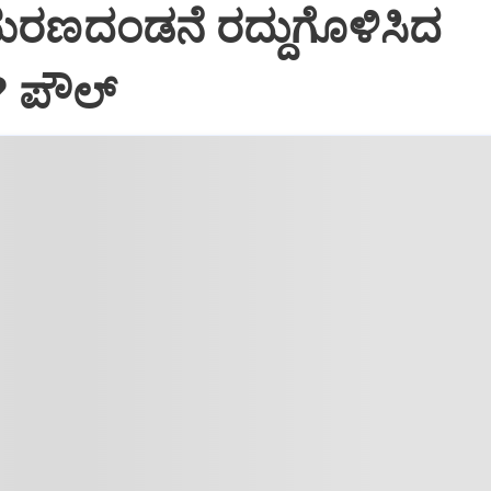
ಮರಣದಂಡನೆ ರದ್ದುಗೊಳಿಸಿದ
? ಪೌಲ್