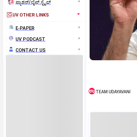
ಫ್ಯಾಶನ್/ಲೈಫ್‌ ಸ್ಟೈಲ್
UV OTHER LINKS
E-PAPER
UV PODCAST
CONTACT US
TEAM UDAYAVANI