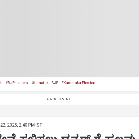
sh
#BJP leaders
#Karnataka BJP
#Karnataka Election
ADVERTISEMENT
22, 2025, 2:40 PM IST