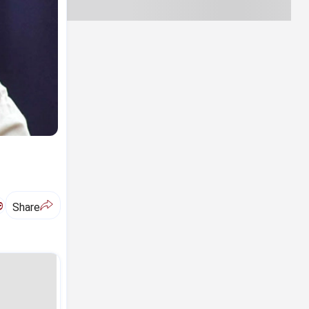
ಅ
Share