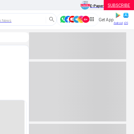
SUBSCRIBE
E-Paper
Get App
h News
Android
iOS