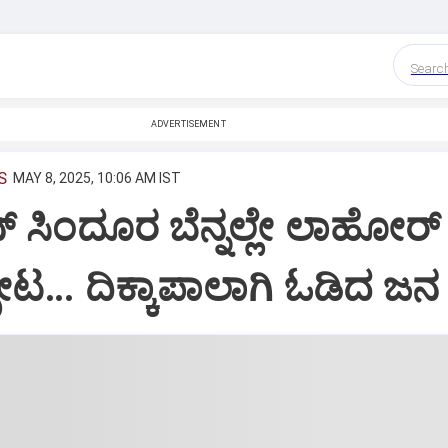
Searc
ADVERTISEMENT
S
MAY 8, 2025, 10:06 AM IST
ಸಿಂದೂರ ಬೆನ್ನಲ್ಲೇ ಲಾಹೋರ್ ನ
ೋಟ… ದಿಕ್ಕಾಪಾಲಾಗಿ ಓಡಿದ ಜನ