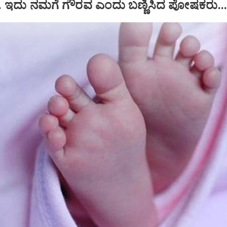
. ಇದು ನಮಗೆ ಗೌರವ ಎಂದು ಬಣ್ಣಿಸಿದ ಪೋಷಕರು..