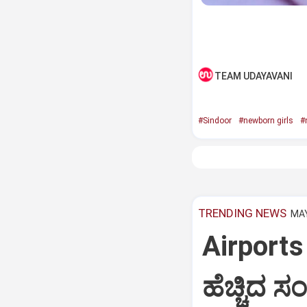
TEAM UDAYAVANI
#Sindoor
#newborn girls
#
TRENDING NEWS
MAY
Airports
ಹೆಚ್ಚಿದ 