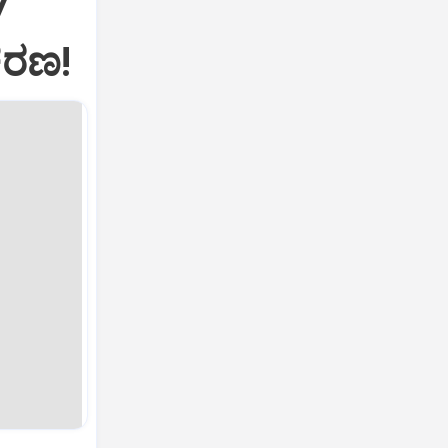
7
ಕರಣ!