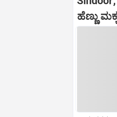
Sindoor; 
ಹೆಣ್ಣು ಮ