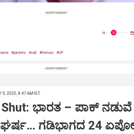
ADVERTISEMENT
ಅ
name
#parents
#call
#Honour
#UP
ADVERTISEMENT
 9, 2025, 8:47 AM IST
 Shut: ಭಾರತ – ಪಾಕ್ ನಡುವೆ
ಸಂಘರ್ಷ… ಗಡಿಭಾಗದ 24 ಏರ್ಪ