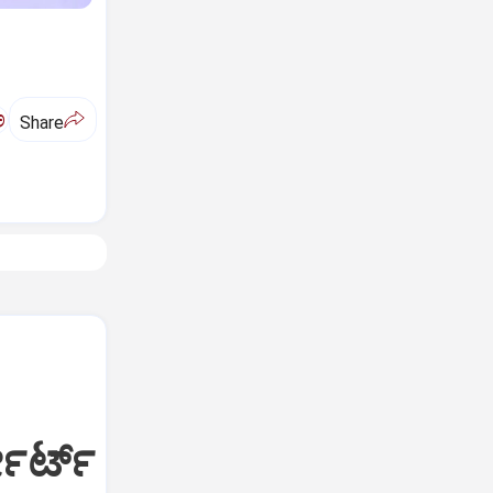
ಅ
Share
ೋರ್ಟ್