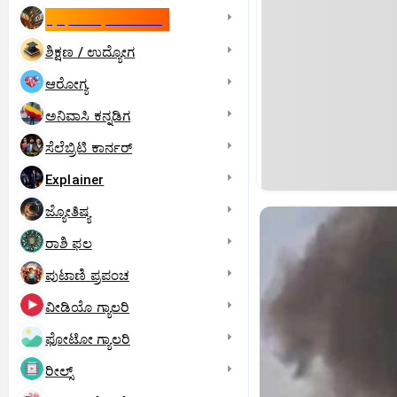
ಇಸ್ರೇಲ್- ಇರಾನ್‌ ಯುದ್ಧ
ಶಿಕ್ಷಣ / ಉದ್ಯೋಗ
ಆರೋಗ್ಯ
ಅನಿವಾಸಿ ಕನ್ನಡಿಗ
ಸೆಲೆಬ್ರಿಟಿ ಕಾರ್ನರ್‌
Explainer
ಜ್ಯೋತಿಷ್ಯ
ರಾಶಿ ಫಲ
ಪುಟಾಣಿ ಪ್ರಪಂಚ
ವೀಡಿಯೊ ಗ್ಯಾಲರಿ
ಫೋಟೋ ಗ್ಯಾಲರಿ
ರೀಲ್ಸ್