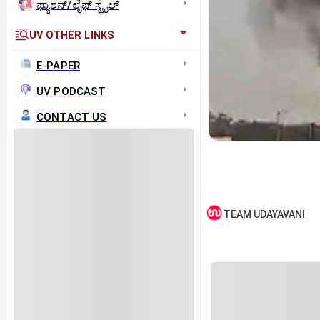
ಫ್ಯಾಶನ್/ಲೈಫ್‌ ಸ್ಟೈಲ್
UV OTHER LINKS
E-PAPER
UV PODCAST
CONTACT US
TEAM UDAYAVANI