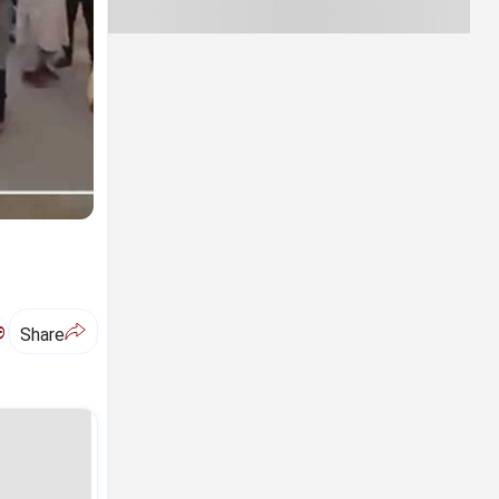
ಅ
Share