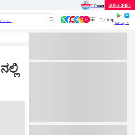
SUBSCRIBE
E-Paper
Get App
h News
Android
iOS
ಲ್ಲಿ