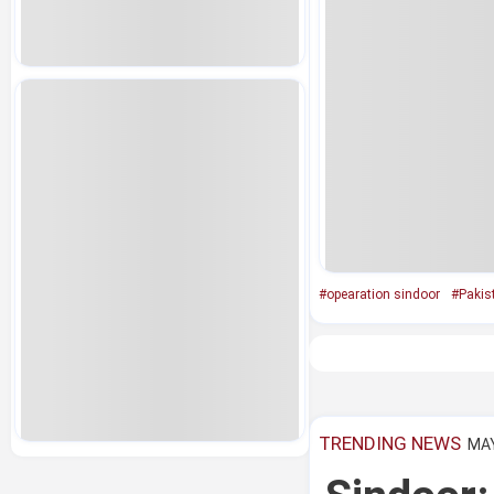
#opearation sindoor
#Pakis
TRENDING NEWS
MAY