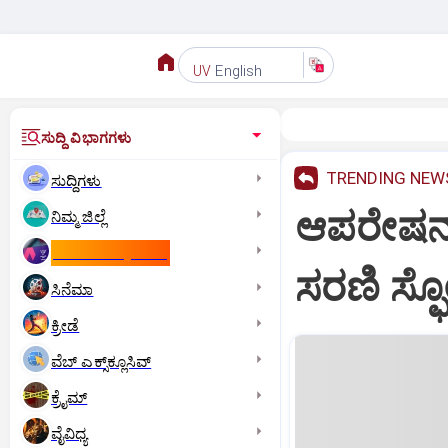
English
UV
ಸುದ್ದಿ ವಿಭಾಗಗಳು
TRENDING NEW
ಸುದ್ದಿಗಳು
ಆಪರೇಷನ್ 
ನಿಮ್ಮ ಜಿಲ್ಲೆ
ಕಾಮನ್‌ ವೆಲ್ತ್‌ ಗೇಮ್ಸ್‌
ಸರಣಿ ಸ್ಫ
ಸಿನೆಮಾ
ಕ್ರೀಡೆ
ವೆಬ್ ಎಕ್ಸ್‌ಕ್ಲೂಸಿವ್
ಕ್ರೈಮ್
ವೈವಿಧ್ಯ