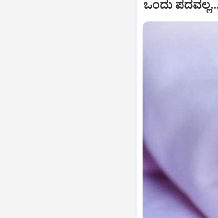
ಒಂದು ಪದವಲ್ಲ..