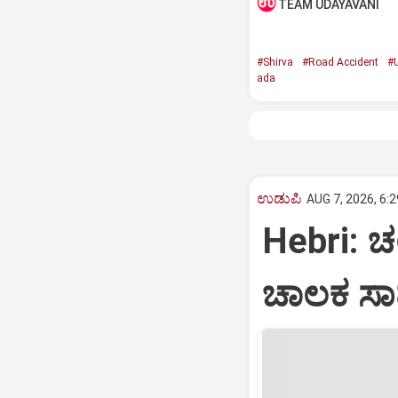
TEAM UDAYAVANI
#Shirva
#Road Accident
#
ada
ಉಡುಪಿ
AUG 7, 2026, 6:
Hebri: ಚಲ
ಚಾಲಕ ಸಾ