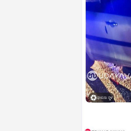
ಘಟನಾ ಸ್ಥಳ