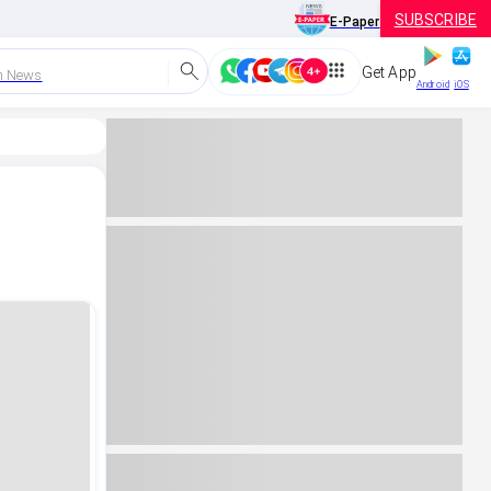
SUBSCRIBE
E-Paper
Get App
h News
Android
iOS