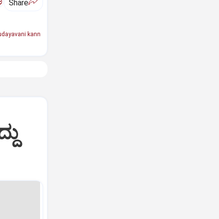
ಅ
Share
udayavani kann
್ದು