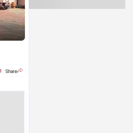
ಅ
Share