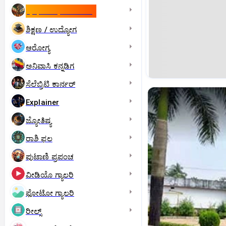
ಇಸ್ರೇಲ್- ಇರಾನ್‌ ಯುದ್ಧ
ಶಿಕ್ಷಣ / ಉದ್ಯೋಗ
ಆರೋಗ್ಯ
ಅನಿವಾಸಿ ಕನ್ನಡಿಗ
ಸೆಲೆಬ್ರಿಟಿ ಕಾರ್ನರ್‌
Explainer
ಜ್ಯೋತಿಷ್ಯ
ರಾಶಿ ಫಲ
ಪುಟಾಣಿ ಪ್ರಪಂಚ
ವೀಡಿಯೊ ಗ್ಯಾಲರಿ
ಫೋಟೋ ಗ್ಯಾಲರಿ
ರೀಲ್ಸ್