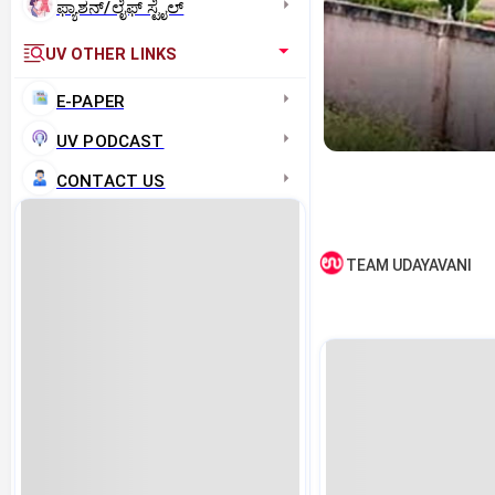
ಫ್ಯಾಶನ್/ಲೈಫ್‌ ಸ್ಟೈಲ್
UV OTHER LINKS
E-PAPER
UV PODCAST
CONTACT US
TEAM UDAYAVANI