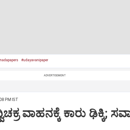
nadapapers
#udayavanipaper
ADVERTISEMENT
:08 PM IST
ವಿಚಕ್ರ ವಾಹನಕ್ಕೆ ಕಾರು ಢಿಕ್ಕಿ; ಸ