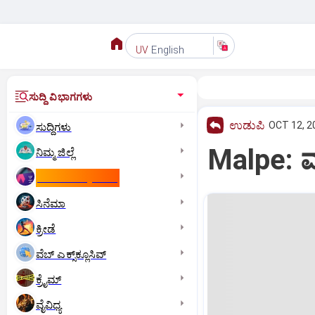
English
UV
ಸುದ್ದಿ ವಿಭಾಗಗಳು
ಉಡುಪಿ
OCT 12, 2
ಸುದ್ದಿಗಳು
Malpe: ಮ
ನಿಮ್ಮ ಜಿಲ್ಲೆ
ಕಾಮನ್‌ ವೆಲ್ತ್‌ ಗೇಮ್ಸ್‌
ಸಿನೆಮಾ
ಕ್ರೀಡೆ
ವೆಬ್ ಎಕ್ಸ್‌ಕ್ಲೂಸಿವ್
ಕ್ರೈಮ್
ವೈವಿಧ್ಯ