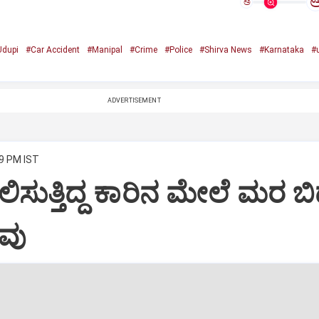
ಅ
Udupi
#Car Accident
#Manipal
#Crime
#Police
#Shirva News
#Karnataka
#
ADVERTISEMENT
29 PM IST
ಿಸುತ್ತಿದ್ದ ಕಾರಿನ ಮೇಲೆ ಮರ ಬಿದ
ವು