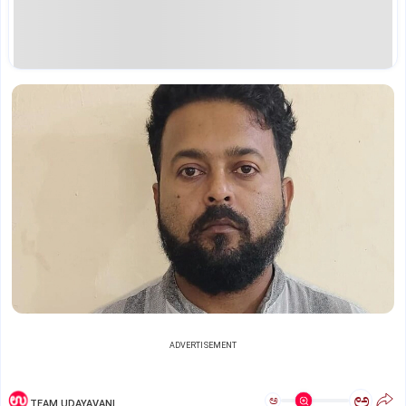
ADVERTISEMENT
ಅ
ಅ
TEAM UDAYAVANI