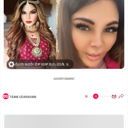
ಮೋದಿ ಅವರೇ ಟಿಕ್‌ ಟಾಕ್‌ ಶುರು ಮಾಡಿ, ಇಲ್ಲಿದಿದ್ರೆ ಪಾಕ್‌ಗೆ ಹೋಗಿ ಮದುವೆ ಆಗ್ತೇನೆ.. ನಟಿ ರಾಖಿ ಸಾವಂತ್
ADVERTISEMENT
ಅ
ಅ
TEAM UDAYAVANI