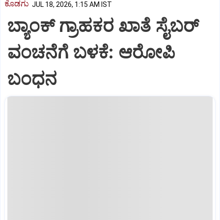
ಕೊಡಗು
JUL 18, 2026, 1:15 AM IST
ಬ್ಯಾಂಕ್ ಗ್ರಾಹಕರ ಖಾತೆ ಸೈಬರ್
ವಂಚನೆಗೆ ಬಳಕೆ: ಆರೋಪಿ
ಬಂಧನ