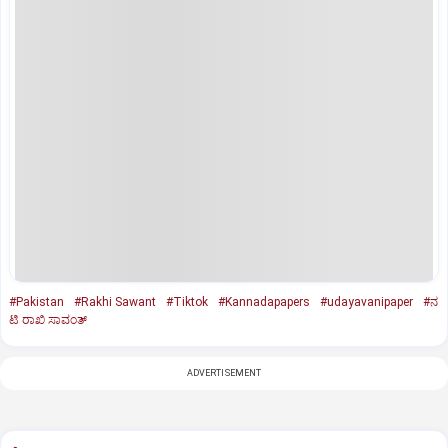
#Pakistan
#Rakhi Sawant
#Tiktok
#Kannadapapers
#udayavanipaper
#ನ
ಟಿ ರಾಖಿ ಸಾವಂತ್‌
ADVERTISEMENT