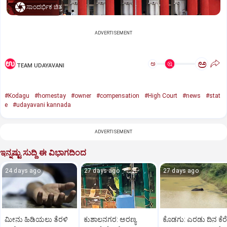
ಸಾಂದರ್ಭಿಕ ಚಿತ್ರ
ADVERTISEMENT
ಅ
ಅ
TEAM UDAYAVANI
#Kodagu
#homestay
#owner
#compensation
#High Court
#news
#stat
e
#udayavani kannada
ADVERTISEMENT
ಇನ್ನಷ್ಟು ಸುದ್ದಿ ಈ ವಿಭಾಗದಿಂದ
24 days ago
27 days ago
27 days ago
ಮೀನು ಹಿಡಿಯಲು ತೆರಳಿ
ಕುಶಾಲನಗರ: ಅರಣ್ಯ
ಕೊಡಗು: ಎರಡು ದಿನ ಕೆರೆ