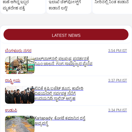
ಕಾಣೆ ಆಗಿದ್ದ ಇಬ್ಬರ
ಇಲಾಖೆ ಚೆಕ್‌ಪೋಸ್ಟ್‌ಗೆ
ನೀರಿನಲ್ಲಿ ನಿಂತ ಕಾಡಾನೆ
ಮೃತದೇಹ ಪತ್ತೆ
ಕಾಡಾನೆ ಲಗ್ಗೆ!
LATEST NEWS
ಬೆಂಗಳೂರು ನಗರ
3:54 PM IST
ಲಾಲ್‌ಬಾಗ್‌ನಲ್ಲಿ ಫಲಪುಷ್ಪ ಪ್ರದರ್ಶನಕ್ಕೆ
ಸಿಎಂ ಚಾಲನೆ: ಗಂಗ ಸಾಮ್ರಾಜ್ಯದ ವೈಭವ
ರಾಷ್ಟ್ರೀಯ
3:37 PM IST
ಟಿವಿಕೆ ಕೃಷಿ ಬಜೆಟ್ ಶೂನ್ಯ; ಕಾವೇರಿ
ವಿಷಯದಲ್ಲಿ ಸರ್ವಪಕ್ಷ ಸಭೆಗೆ
ಉದಯನಿಧಿ ಸ್ಟಾಲಿನ್ ಆಗ್ರಹ
ಉಡುಪಿ
3:34 PM IST
Katapady: ಕೋಟೆ ಕಮಾನಿನ ರಸ್ತೆ
ಅವ್ಯವಸ್ಥೆ