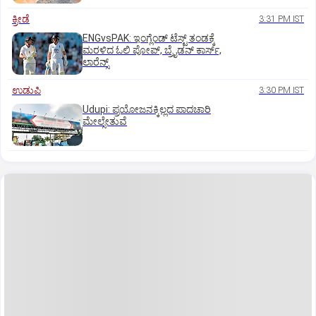
ಕ್ರೀಡೆ
3:31 PM IST
ENGvsPAK: ಇಂಗ್ಲೆಂಡ್‌ ಟೆಸ್ಟ್‌ ತಂಡಕ್ಕೆ
ಮರಳಿದ ಓಲಿ ಪೋಪ್, ಬ್ರೈಡನ್ ಕಾರ್ಸ್,
ಲಾರೆನ್ಸ್
ಉಡುಪಿ
3:30 PM IST
Udupi: ಪ್ರಯೋಜನಕ್ಕಿಲ್ಲದ ಪಾದಚಾರಿ
ಮೇಲ್ಸೇತುವೆ