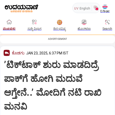
UV
English
E-Paper
ಮುಖಪುಟ
ಸುದ್ದಿ ವಿಭಾಗ
ದಿನ ಭವಿಷ್ಯ
ಹೊಂಗಿರಣ
Search
ADVERTISEMENT
ಕೊಡಗು
JAN 23, 2025, 6:37 PM IST
ʼಟಿಕ್‌ಟಾಕ್‌ ಶುರು ಮಾಡದಿದ್ರೆ
ಪಾಕ್‌ಗೆ ಹೋಗಿ ಮದುವೆ
ಆಗ್ತೇನೆ..ʼ ಮೋದಿಗೆ ನಟಿ ರಾಖಿ
ಮನವಿ