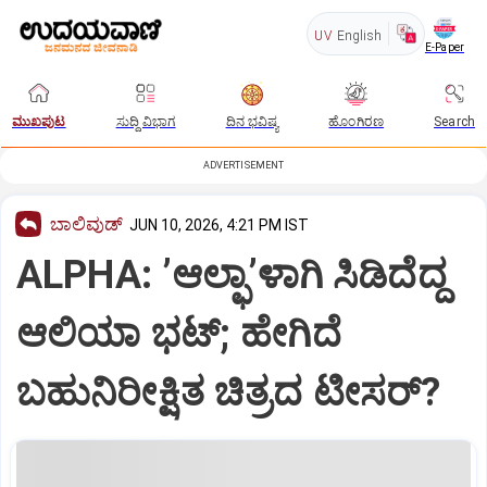
UV
English
E-Paper
ಮುಖಪುಟ
ಸುದ್ದಿ ವಿಭಾಗ
ದಿನ ಭವಿಷ್ಯ
ಹೊಂಗಿರಣ
Search
ADVERTISEMENT
ಬಾಲಿವುಡ್‌
JUN 10, 2026, 4:21 PM IST
ALPHA: ʼಆಲ್ಫಾʼಳಾಗಿ ಸಿಡಿದೆದ್ದ
ಆಲಿಯಾ ಭಟ್;‌ ಹೇಗಿದೆ
ಬಹುನಿರೀಕ್ಷಿತ ಚಿತ್ರದ ಟೀಸರ್?‌