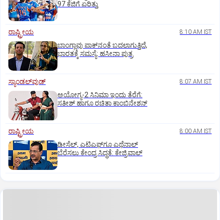
97 ಕೆಜಿಗೆ ಏರಿತ್ತು
ರಾಷ್ಟ್ರೀಯ
8:10 AM IST
ಬಾಂಗ್ಲಾವು ಪಾಕ್‌ನಂತೆ ಬದಲಾಗುತ್ತಿದೆ,
ಭಾರತಕ್ಕೆ ಸಮಸ್ಯೆ: ಹಸೀನಾ ಪುತ್ರ
ಸ್ಯಾಂಡಲ್‌ವುಡ್‌
8:07 AM IST
ಅಯೋಗ್ಯ-2 ಸಿನಿಮಾ ಇಂದು ತೆರೆಗೆ:
ಸತೀಶ್‌ ಹಾಗೂ ರಚಿತಾ ಕಾಂಬಿನೇಶನ್‌
ರಾಷ್ಟ್ರೀಯ
8:00 AM IST
ಡೀಸೆಲ್‌, ಎಟಿಎಫ್‌ಗೂ ಎಥೆನಾಲ್‌
ಬೆರೆಸಲು ಕೇಂದ್ರ ಸಿದ್ಧತೆ: ಕೇಜ್ರಿವಾಲ್‌