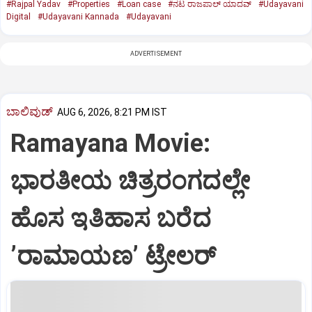
#Rajpal Yadav
#Properties
#Loan case
#ನಟ ರಾಜಪಾಲ್ ಯಾದವ್
#Udayavani
Digital
#Udayavani Kannada
#Udayavani
ADVERTISEMENT
ಬಾಲಿವುಡ್‌
AUG 6, 2026, 8:21 PM IST
Ramayana Movie:
ಭಾರತೀಯ ಚಿತ್ರರಂಗದಲ್ಲೇ
ಹೊಸ ಇತಿಹಾಸ ಬರೆದ
ʼರಾಮಾಯಣʼ ಟ್ರೇಲರ್