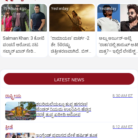
15 hours ago
Yesterday
Yesterday
Salman Khan: 3 ಕೋಟಿ
ʼರಾಮಾಯಣʼ ಪಾರ್ಟ್‌ -2
ಅಲ್ಲು ಅರ್ಜುನ್‌-ಅಟ್ಲಿ
ವಂಚನೆ ಆರೋಪ; ನಟ
ಶೇ. 50ರಷ್ಟು
ʼರಾಕಾʼದಲ್ಲಿ ಶಾರುಖ್‌ ಅತಿ
ಸಲ್ಮಾನ್‌ ಖಾನ್‌ ಸೇರಿ
ಚಿತ್ರೀಕರಣವಾಗಿದೆ.. ಬಿಗ್‌
ಪಾತ್ರ?– ಇಲ್ಲಿದೆ ಲೇಟೆಸ್ಟ್‌
ಮೂವರಿಗೆ ಸಮನ್ಸ್‌ ಜಾರಿ
ಅಪ್ಡೇಟ್‌ ಕೊಟ್ಟ ರಣ್ಬೀರ್
ಅಪ್ಡೇಟ್
LATEST NEWS
ರಾಷ್ಟ್ರೀಯ
8:30 AM IST
ಶಬರಿಮಲೆಯಲ್ಲೂ ತುಪ್ಪ ಹಗರಣ!
ಟೆಂಡರ್‌ ನಿಯಮ ಉಲ್ಲಂಘಿಸಿ ಹೆಚ್ಚಿನ
ದರಕ್ಕೆ ತುಪ್ಪ ಖರೀದಿ ಆರೋಪ
ಕ್ರೀಡೆ
8:12 AM IST
ಇಂಗ್ಲೆಂಡ್‌ ಪ್ರವಾಸದ ವೇಳೆ ಹರ್ಷಿತ್‌ ತೂಕ