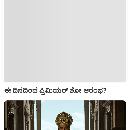
ಈ ದಿನದಿಂದ ಪ್ರಿಮಿಯರ್‌ ಶೋ ಆರಂಭ?