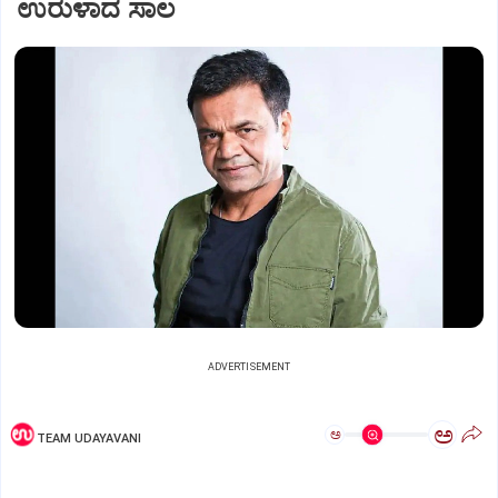
ಉರುಳಾದ ಸಾಲ
ADVERTISEMENT
ಅ
ಅ
TEAM UDAYAVANI