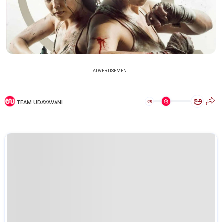
ADVERTISEMENT
ಅ
ಅ
TEAM UDAYAVANI