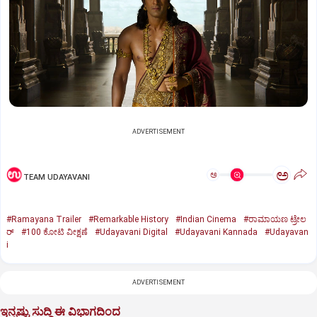
ADVERTISEMENT
ಅ
ಅ
TEAM UDAYAVANI
#Ramayana Trailer
#Remarkable History
#Indian Cinema
#ರಾಮಾಯಣ ಟ್ರೇಲ
ರ್‌
#100 ಕೋಟಿ ವೀಕ್ಷಣೆ
#Udayavani Digital
#Udayavani Kannada
#Udayavan
i
ADVERTISEMENT
ಇನ್ನಷ್ಟು ಸುದ್ದಿ ಈ ವಿಭಾಗದಿಂದ