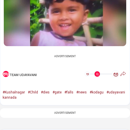
ADVERTISEMENT
ಅ
ಅ
TEAM UDAYAVANI
#Kushalnagar
#Child
#dies
#gate
#falls
#news
#kodagu
#udayavani
kannada
ADVERTISEMENT