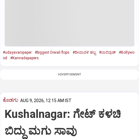
#udayavanipaper
#biggest Diwali flops
#ದೀಪಾವಳಿ ಹಬ್ಬ
#ಬಾಲಿವುಡ್‌
#Bollywo
od
#Kannadapapers
ADVERTISEMENT
ಕೊಡಗು
AUG 9, 2026, 12:15 AM IST
Kushalnagar: ಗೇಟ್ ಕಳಚಿ
ಬಿದ್ದು ಮಗು ಸಾವು