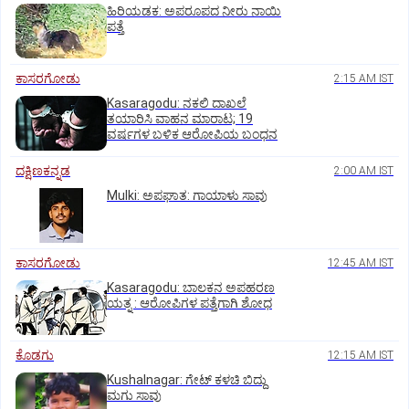
ಹಿರಿಯಡಕ: ಅಪರೂಪದ ನೀರು ನಾಯಿ
ಪತ್ತೆ
ಕಾಸರಗೋಡು
2:15 AM IST
Kasaragodu: ನಕಲಿ ದಾಖಲೆ
ತಯಾರಿಸಿ ವಾಹನ ಮಾರಾಟ; 19
ವರ್ಷಗಳ ಬಳಿಕ ಆರೋಪಿಯ ಬಂಧನ
ದಕ್ಷಿಣಕನ್ನಡ
2:00 AM IST
Mulki: ಅಪಘಾತ: ಗಾಯಾಳು ಸಾವು
ಕಾಸರಗೋಡು
12:45 AM IST
Kasaragodu: ಬಾಲಕನ ಅಪಹರಣ
ಯತ್ನ : ಆರೋಪಿಗಳ ಪತ್ತೆಗಾಗಿ ಶೋಧ
ಕೊಡಗು
12:15 AM IST
Kushalnagar: ಗೇಟ್ ಕಳಚಿ ಬಿದ್ದು
ಮಗು ಸಾವು