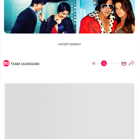
ADVERTISEMENT
ಅ
ಅ
TEAM UDAYAVANI