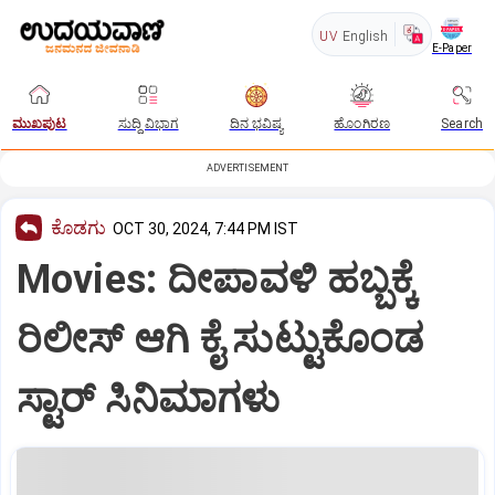
UV
English
E-Paper
ಮುಖಪುಟ
ಸುದ್ದಿ ವಿಭಾಗ
ದಿನ ಭವಿಷ್ಯ
ಹೊಂಗಿರಣ
Search
ADVERTISEMENT
ಕೊಡಗು
OCT 30, 2024, 7:44 PM IST
Movies: ದೀಪಾವಳಿ ಹಬ್ಬಕ್ಕೆ
ರಿಲೀಸ್‌ ಆಗಿ ಕೈ ಸುಟ್ಟುಕೊಂಡ
ಸ್ಟಾರ್‌ ಸಿನಿಮಾಗಳು