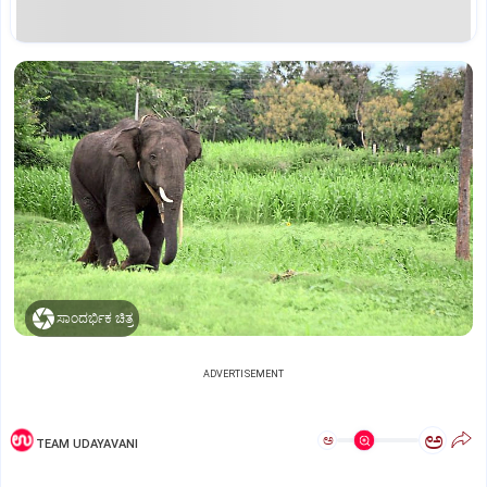
ಸಾಂದರ್ಭಿಕ ಚಿತ್ರ
ADVERTISEMENT
ಅ
ಅ
TEAM UDAYAVANI