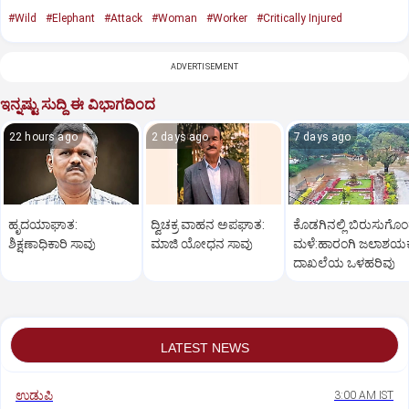
#Wild
#Elephant
#Attack
#Woman
#Worker
#Critically Injured
ADVERTISEMENT
ಇನ್ನಷ್ಟು ಸುದ್ದಿ ಈ ವಿಭಾಗದಿಂದ
22 hours ago
2 days ago
7 days ago
ಹೃದಯಾಘಾತ:
ದ್ವಿಚಕ್ರ ವಾಹನ ಅಪಘಾತ:
ಕೊಡಗಿನಲ್ಲಿ ಬಿರುಸುಗೊ
ಶಿಕ್ಷಣಾಧಿಕಾರಿ ಸಾವು
ಮಾಜಿ ಯೋಧನ ಸಾವು
ಮಳೆ:ಹಾರಂಗಿ ಜಲಾಶಯಕ್ಕ
ದಾಖಲೆಯ ಒಳಹರಿವು
LATEST NEWS
ಉಡುಪಿ
3:00 AM IST