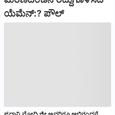
ಯೆಮೆನ್:? ಪೌಲ್
ಪ್ರಧಾನಿ ಮೋದಿ ಜೀ ಅವರಿಗೂ ಅಭಿನಂದನೆ