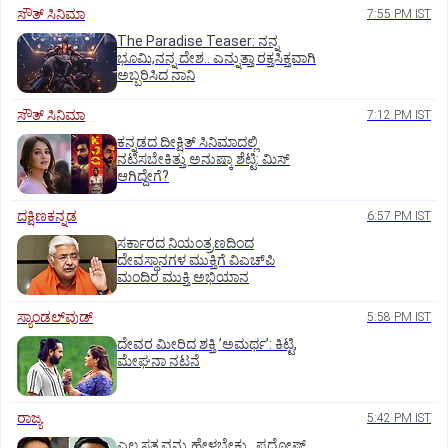
ಸೌತ್‌ ಸಿನಿಮಾ
7:55 PM IST
The Paradise Teaser: ನನ್ನ
ಭೂಮಿ,ನನ್ನ ದೇಶ.. ಎನ್ನುತ್ತಾ ರಕ್ತಸಿಕ್ತವಾಗಿ
ಅಬ್ಬರಿಸಿದ ನಾನಿ
ಸೌತ್‌ ಸಿನಿಮಾ
7:12 PM IST
ಕನ್ನಡದ ದೀಕ್ಷಿತ್‌ ಸಿನಿಮಾದಲ್ಲಿ
ನಟಿಸಬೇಕಿತ್ತು ಅನುಷ್ಕಾ ಶೆಟ್ಟಿ: ಮಿಸ್‌
ಆಗಿದ್ದೇಗೆ?
ದಕ್ಷಿಣಕನ್ನಡ
6:57 PM IST
ಸರ್ಕಾರದ ನಿಯಂತ್ರಣದಿಂದ
ದೇವಸ್ಥಾನಗಳ ಮುಕ್ತಿಗೆ ವಿಎಚ್‌ಪಿ
ಮಂದಿರ ಮುಕ್ತಿ ಅಭಿಯಾನ
ಸ್ಯಾಂಡಲ್‌ವುಡ್‌
5:58 PM IST
ದೇವರ ಮೀರಿದ ಶಕ್ತಿ ʼಅಮರ್ಥʼ: ಕಿಟ್ಟಿ,
ಮೇಘನಾ ನಟನೆ
ರಾಜ್ಯ
5:42 PM IST
ಎಲ್ಲ ಸತ್ಯವನ್ನು ಹೇಳಬೇಕು.. ಪ್ರದೋಷ್‌