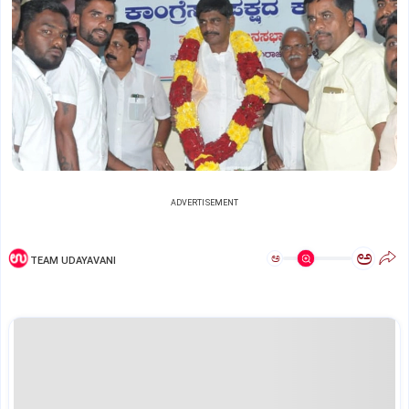
ADVERTISEMENT
ಅ
ಅ
TEAM UDAYAVANI