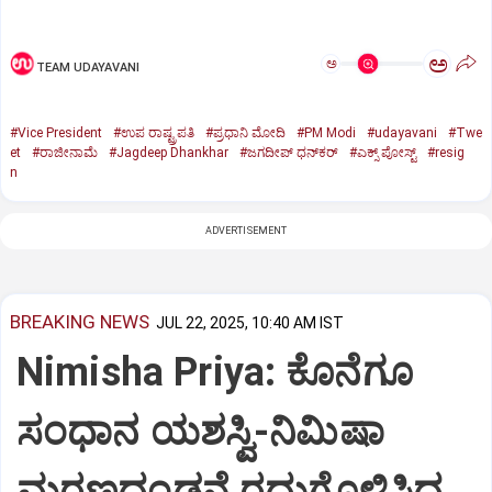
ಅ
ಅ
TEAM UDAYAVANI
#Vice President
#ಉಪ ರಾಷ್ಟ್ರಪತಿ
#ಪ್ರಧಾನಿ ಮೋದಿ
#PM Modi
#udayavani
#Twe
et
#ರಾಜೀನಾಮೆ
#Jagdeep Dhankhar
#ಜಗದೀಪ್‌ ಧನ್‌ಕರ್‌
#ಎಕ್ಸ್‌ ಪೋಸ್ಟ್
#resig
n
ADVERTISEMENT
BREAKING NEWS
JUL 22, 2025, 10:40 AM IST
Nimisha Priya: ಕೊನೆಗೂ
ಸಂಧಾನ ಯಶಸ್ವಿ-ನಿಮಿಷಾ
ಮರಣದಂಡನೆ ರದ್ದುಗೊಳಿಸಿದ