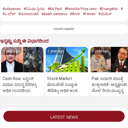
#udayavani
#ನಿಮಿಷಾ ಪ್ರಿಯಾ
#KA Paul
#Nimisha Priya case
#Evangelist
#
ಕೆಎ ಪೌಲ್
#ಮರಣದಂಡನೆ
#death sentence
#ಕೇರಳ
#Yemen
#ಯೆಮೆನ್‌
ADVERTISEMENT
ಇನ್ನಷ್ಟು ಸುದ್ದಿ ಈ ವಿಭಾಗದಿಂದ
1 year ago
1 year ago
1 year ago
Cash Row: ಜಸ್ಟೀಸ್‌
Stock Market:
Pak: ಜರ್ದಾರಿ ವಜಾಕ್ಕೆ
ವರ್ಮಾ ವಿರುದ್ಧ 200ಕ್ಕೂ
ಷೇರುಪೇಟೆ ಸೂಚ್ಯಂಕ
ತಂತ್ರಗಾರಿಕೆ- ಅಧ್ಯಕ್ಷಗಾದಿ
ಅಧಿಕ ಸಂಸದರಿಂದ
400ಕ್ಕೂ ಅಧಿಕ ಅಂಕ
ಮೇಲೆ ಸೇನಾ ಮುಖ್ಯಸ್ಥ
ಮಹಾಭಿಯೋಗಕ್ಕೆ
ಜಿಗಿತ-ದಿನಾಂತ್ಯದ
ಮುನೀರ್ ಚಿತ್ತ!
ಕೋರಿಕೆ…
ವಹಿವಾಟು ಅಂತ್ಯ
LATEST NEWS