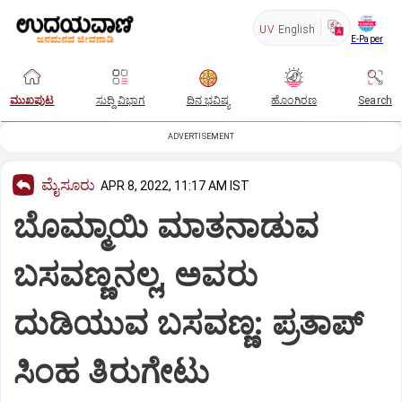
UV
English
E-Paper
ಮುಖಪುಟ
ಸುದ್ದಿ ವಿಭಾಗ
ದಿನ ಭವಿಷ್ಯ
ಹೊಂಗಿರಣ
Search
ADVERTISEMENT
ಮೈಸೂರು
APR 8, 2022, 11:17 AM IST
ಬೊಮ್ಮಾಯಿ ಮಾತನಾಡುವ
ಬಸವಣ್ಣನಲ್ಲ, ಅವರು
ದುಡಿಯುವ ಬಸವಣ್ಣ: ಪ್ರತಾಪ್
ಸಿಂಹ ತಿರುಗೇಟು