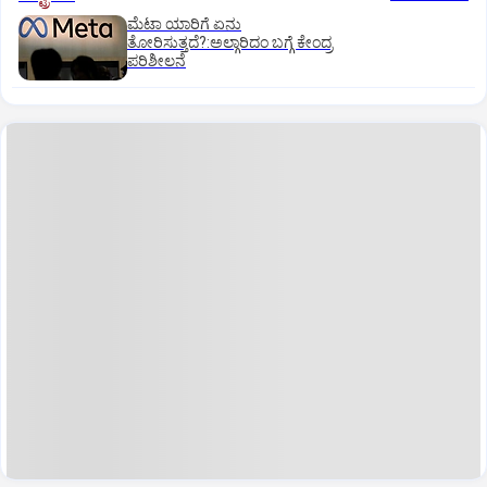
ಮೆಟಾ ಯಾರಿಗೆ ಏನು
ತೋರಿಸುತ್ತದೆ?:ಅಲ್ಗಾರಿದಂ ಬಗ್ಗೆ ಕೇಂದ್ರ
ಪರಿಶೀಲನೆ