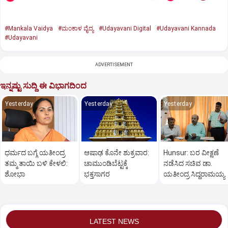
#Mankala Vaidya
#ಮಂಕಾಳ ವೈದ್ಯ
#Udayavani Digital
#Udayavani Kannada
#Udayavani
ADVERTISEMENT
ಇನ್ನಷ್ಟು ಸುದ್ದಿ ಈ ವಿಭಾಗದಿಂದ
Yesterday
Yesterday
Yesterday
ಧರ್ಮದ ಬಗ್ಗೆ ಯತೀಂದ್ರ
ಆಷಾಢ ಕೊನೇ ಶುಕ್ರವಾರ:
Hunsur: ಬರ ವೀಕ್ಷಣೆ
ತಮ್ಮ ತಾಯಿ ಬಳಿ ಕೇಳಲಿ:
ಚಾಮುಂಡಿಬೆಟ್ಟಕ್ಕೆ
ನಡೆಸಿದ ಸಚಿವ ಡಾ.
ಶೋಭಾ
ಭಕ್ತಸಾಗರ
ಯತೀಂದ್ರ ಸಿದ್ದರಾಮಯ್ಯ
LATEST NEWS