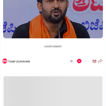
ADVERTISEMENT
ಅ
ಅ
TEAM UDAYAVANI