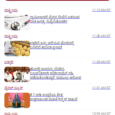
ರಾಷ್ಟ್ರೀಯ
11:10 AM IST
ಗ್ರಾಮೀಣದಲ್ಲಿ ವೈದ್ಯರ ಸೇವೆಗೆ ಏಕರೂಪ
ನೀತಿ ಅಗತ್ಯ: ಸುಪ್ರೀಂಕೋರ್ಟ್‌
ರಾಷ್ಟ್ರೀಯ
11:08 AM IST
ಭಕ್ತರಿಗೆ ಇನ್ನು ಚಲಿಸುವ ಮೇಜಿನಲ್ಲಿ
ಬರಲಿದೆ ತಿರುಪತಿ ಪ್ರಸಾದ!
ಬಳ್ಳಾರಿ
11:06 AM IST
ಹೊರಟ್ಟಿ ಅವರನ್ನು ಬೆದರಿಸಿ,
ಬಲವಂತವಾಗಿ ರಾಜೀನಾಮೆಗೆ ಸಹಿ
ಪಡೆದುಕೊಂಡಿದ್ದಾರೆ: ರಾಮುಲು ಆರೋಪ
ವೈರಲ್ ನ್ಯೂಸ್
11:01 AM IST
8.1 ಅಡಿ ಉದ್ದನೆಯ ಕೇಶ:
ಉತ್ತರಾಖಂಡ ಮಹಿಳೆ ಗಿನ್ನೆಸ್‌ ದಾಖಲೆ
ರಾಷ್ಟ್ರೀಯ
10:59 AM IST