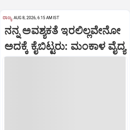
ರಾಜ್ಯ
AUG 8, 2026, 6:15 AM IST
ನನ್ನ ಅವಶ್ಯಕತೆ ಇರಲಿಲ್ಲವೇನೋ
ಅದಕ್ಕೆ ಕೈಬಿಟ್ಟರು: ಮಂಕಾಳ ವೈದ್ಯ