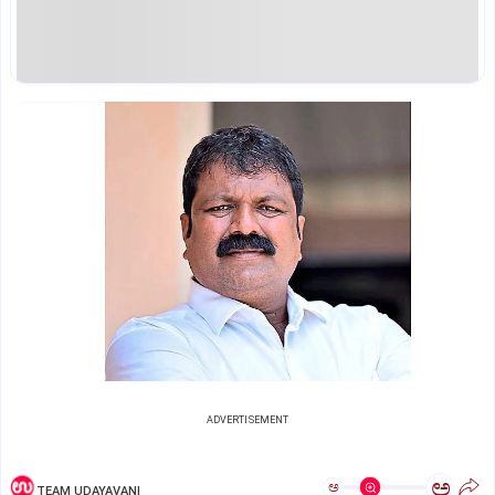
ADVERTISEMENT
ಅ
ಅ
TEAM UDAYAVANI