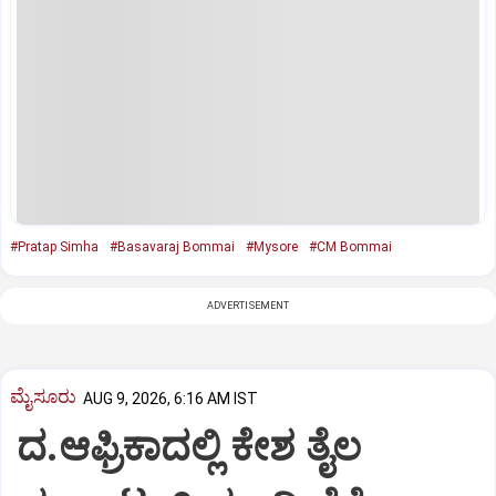
#Pratap Simha
#Basavaraj Bommai
#Mysore
#CM Bommai
ADVERTISEMENT
ಮೈಸೂರು
AUG 9, 2026, 6:16 AM IST
ದ.ಆಫ್ರಿಕಾದಲ್ಲಿ ಕೇಶ ತೈಲ