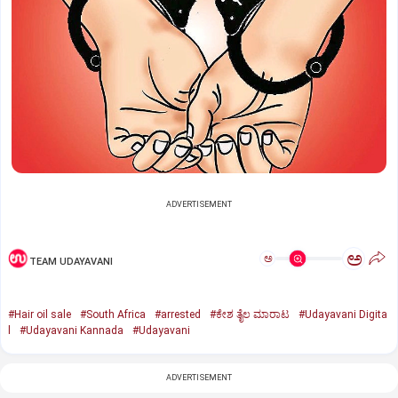
ADVERTISEMENT
ಅ
ಅ
TEAM UDAYAVANI
#Hair oil sale
#South Africa
#arrested
#ಕೇಶ ತೈಲ ಮಾರಾಟ
#Udayavani Digita
l
#Udayavani Kannada
#Udayavani
ADVERTISEMENT