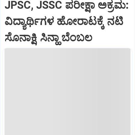
JPSC, JSSC ಪರೀಕ್ಷಾ ಅಕ್ರಮ:
ವಿದ್ಯಾರ್ಥಿಗಳ ಹೋರಾಟಕ್ಕೆ ನಟಿ
ಸೊನಾಕ್ಷಿ ಸಿನ್ಹಾ ಬೆಂಬಲ