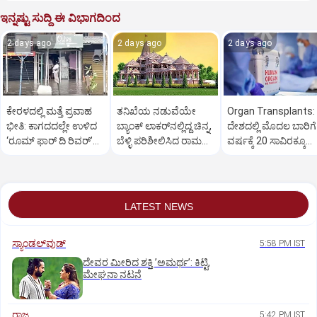
ಇನ್ನಷ್ಟು ಸುದ್ದಿ ಈ ವಿಭಾಗದಿಂದ
2 days ago
2 days ago
2 days ago
ಕೇರಳದಲ್ಲಿ ಮತ್ತೆ ಪ್ರವಾಹ
ತನಿಖೆಯ ನಡುವೆಯೇ
Organ Transplants:
ಭೀತಿ: ಕಾಗದದಲ್ಲೇ ಉಳಿದ
ಬ್ಯಾಂಕ್ ಲಾಕರ್‌ನಲ್ಲಿದ್ದ ಚಿನ್ನ,
ದೇಶದಲ್ಲಿ ಮೊದಲ ಬಾರಿಗೆ
‘ರೂಮ್ ಫಾರ್ ದಿ ರಿವರ್’
ಬೆಳ್ಳಿ ಪರಿಶೀಲಿಸಿದ ರಾಮ
ವರ್ಷಕ್ಕೆ 20 ಸಾವಿರಕ್ಕೂ
ಯೋಜನೆ!
ಮಂದಿರ ಟ್ರಸ್ಟ್
ಹೆಚ್ಚು ಅಂಗಾಂಗ ಕಸಿ
LATEST NEWS
ಸ್ಯಾಂಡಲ್‌ವುಡ್‌
5:58 PM IST
ದೇವರ ಮೀರಿದ ಶಕ್ತಿ ʼಅಮರ್ಥʼ: ಕಿಟ್ಟಿ,
ಮೇಘನಾ ನಟನೆ
ರಾಜ್ಯ
5:42 PM IST