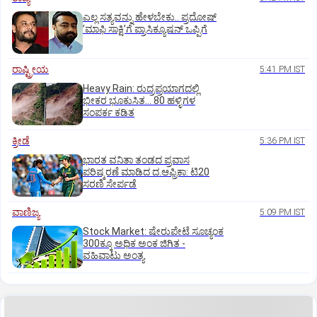
ಎಲ್ಲ ಸತ್ಯವನ್ನು ಹೇಳಬೇಕು.. ಪ್ರದೋಷ್‌
ʼಮಾಫಿ ಸಾಕ್ಷಿʼಗೆ ಪ್ರಾಸಿಕ್ಯೂಷನ್ ಒಪ್ಪಿಗೆ
ರಾಷ್ಟ್ರೀಯ
5:41 PM IST
Heavy Rain: ರುದ್ರಪ್ರಯಾಗದಲ್ಲಿ
ಭೀಕರ ಭೂಕುಸಿತ... 80 ಹಳ್ಳಿಗಳ
ಸಂಪರ್ಕ ಕಡಿತ
ಕ್ರೀಡೆ
5:36 PM IST
ಭಾರತ ವನಿತಾ ತಂಡದ ಪ್ರವಾಸ
ಪರಿಷ್ಕರಣೆ ಮಾಡಿದ ದ.ಆಫ್ರಿಕಾ: ಟಿ20
ಸರಣಿ ಸೇರ್ಪಡೆ
ವಾಣಿಜ್ಯ
5:09 PM IST
Stock Market: ಷೇರುಪೇಟೆ ಸೂಚ್ಯಂಕ
300ಕ್ಕೂ ಅಧಿಕ ಅಂಕ ಜಿಗಿತ -
ವಹಿವಾಟು ಅಂತ್ಯ