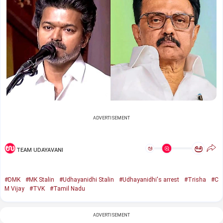
ADVERTISEMENT
ಅ
ಅ
TEAM UDAYAVANI
#DMK
#MK Stalin
#Udhayanidhi Stalin
#Udhayanidhi's arrest
#Trisha
#C
M Vijay
#TVK
#Tamil Nadu
ADVERTISEMENT