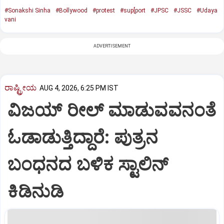
#Sonakshi Sinha
#Bollywood
#protest
#sup[port
#JPSC
#JSSC
#Udaya
vani
ADVERTISEMENT
ರಾಷ್ಟ್ರೀಯ
AUG 4, 2026, 6:25 PM IST
ವಿಜಯ್ ರೀಲ್ ಮಾಡುವವನಂತೆ
ಓಡಾಡುತ್ತಿದ್ದಾರೆ: ಪುತ್ರನ
ಬಂಧನದ ಬಳಿಕ ಸ್ಟಾಲಿನ್‌
ಕಿಡಿನುಡಿ