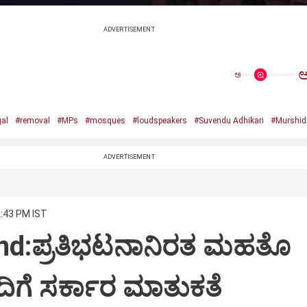
ADVERTISEMENT
ಅ
al
#removal
#MPs
#mosques
#loudspeakers
#Suvendu Adhikari
#Murshida
ADVERTISEMENT
2:43 PM IST
nd:ಪ್ರತಿಭಟನಾನಿರತ ಮಹತೊ
ಗೆ ಸರ್ಕಾರ ಮಾತುಕತೆ