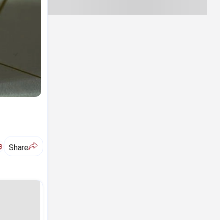
ಅ
Share