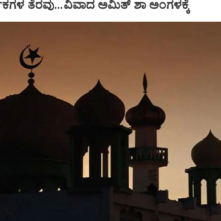
ಧಕಗಳ ತೆರವು...ವಿವಾದ ಅಮಿತ್ ಶಾ ಅಂಗಳಕ್ಕೆ