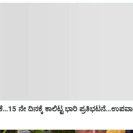
ೋರಿಕೆ...15 ನೇ ದಿನಕ್ಕೆ ಕಾಲಿಟ್ಟ ಭಾರಿ ಪ್ರತಿಭಟನೆ...ಉಪವ