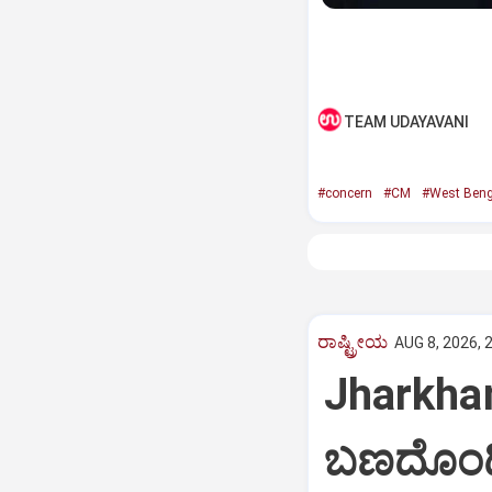
TEAM UDAYAVANI
#concern
#CM
#West Beng
ರಾಷ್ಟ್ರೀಯ
AUG 8, 2026, 
Jharkha
ಬಣದೊಂದಿ