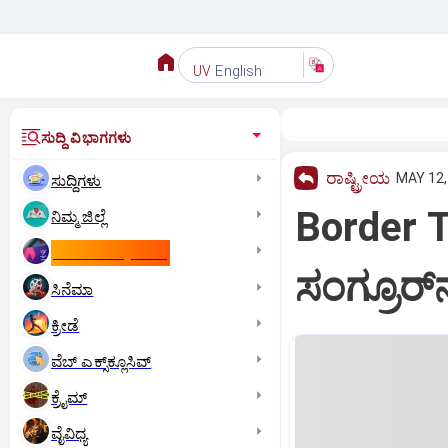
English
UV
ಸುದ್ದಿ ವಿಭಾಗಗಳು
ರಾಷ್ಟ್ರೀಯ
MAY 12,
ಸುದ್ದಿಗಳು
Border Te
ನಿಮ್ಮ ಜಿಲ್ಲೆ
ಕಾಮನ್‌ ವೆಲ್ತ್‌ ಗೇಮ್ಸ್‌
ಸಂಗ್ರೂರ್‌
ಸಿನೆಮಾ
ಕ್ರೀಡೆ
ವೆಬ್ ಎಕ್ಸ್‌ಕ್ಲೂಸಿವ್
ಕ್ರೈಮ್
ವೈವಿಧ್ಯ