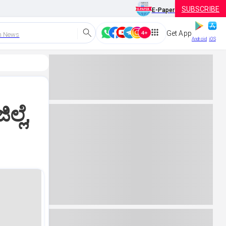
SUBSCRIBE
E-Paper
Get App
h News
Android
iOS
್ಲೆ,