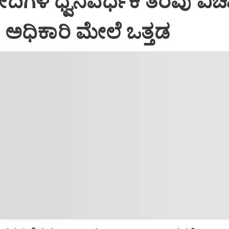
ದಿಗಳ ಧ್ವನಿವರ್ಧಕ ತೆರವು ವಿಚ
ಅಧಿಕಾರಿ ಮೇಲೆ ಒತ್ತಡ