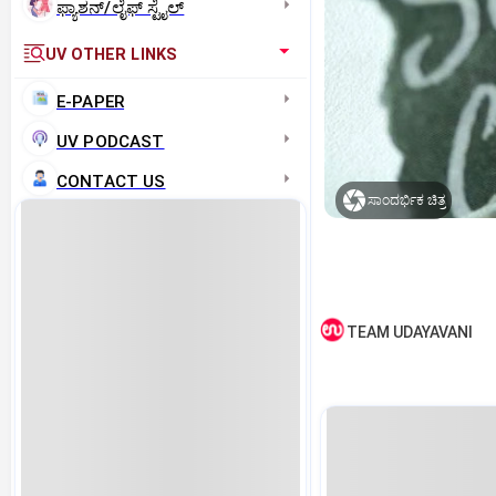
ಫ್ಯಾಶನ್/ಲೈಫ್‌ ಸ್ಟೈಲ್
UV OTHER LINKS
E-PAPER
UV PODCAST
CONTACT US
ಸಾಂದರ್ಭಿಕ ಚಿತ್ರ
TEAM UDAYAVANI