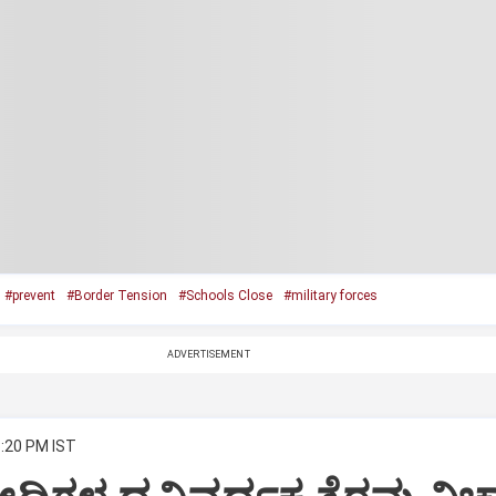
#prevent
#Border Tension
#Schools Close
#military forces
ADVERTISEMENT
3:20 PM IST