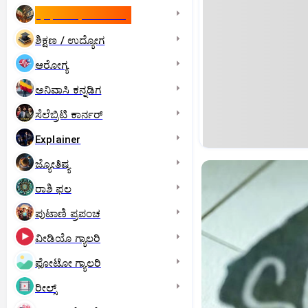
ಇಸ್ರೇಲ್- ಇರಾನ್‌ ಯುದ್ಧ
ಶಿಕ್ಷಣ / ಉದ್ಯೋಗ
ಆರೋಗ್ಯ
ಅನಿವಾಸಿ ಕನ್ನಡಿಗ
ಸೆಲೆಬ್ರಿಟಿ ಕಾರ್ನರ್‌
Explainer
ಜ್ಯೋತಿಷ್ಯ
ರಾಶಿ ಫಲ
ಪುಟಾಣಿ ಪ್ರಪಂಚ
ವೀಡಿಯೊ ಗ್ಯಾಲರಿ
ಫೋಟೋ ಗ್ಯಾಲರಿ
ರೀಲ್ಸ್