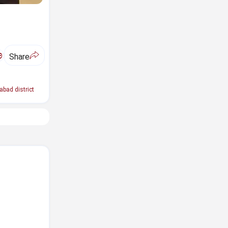
ಅ
Share
bad district