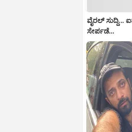
ವೈರಲ್ ಸುದ್ದಿ.
ಸೇರ್ಪಡೆ...