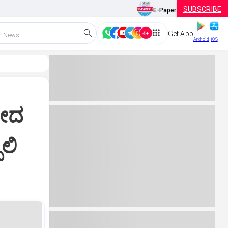
SUBSCRIBE
E-Paper
Get App
h News
Android
iOS
ಹೋದ
ಲಿ