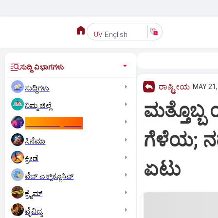
English
UV
ಸುದ್ದಿ ವಿಭಾಗಗಳು
ರಾಷ್ಟ್ರೀಯ
MAY 21,
ಸುದ್ದಿಗಳು
ಮತ್ತೊಬ್ಬ
ನಿಮ್ಮ ಜಿಲ್ಲೆ
ಕಾಮನ್‌ ವೆಲ್ತ್‌ ಗೇಮ್ಸ್‌
ಗೆಳೆಯ; ನ
ಸಿನೆಮಾ
ಕ್ರೀಡೆ
ಏಟು
ವೆಬ್ ಎಕ್ಸ್‌ಕ್ಲೂಸಿವ್
ಕ್ರೈಮ್
ವೈವಿಧ್ಯ