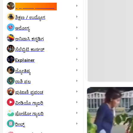
ಇಸ್ರೇಲ್- ಇರಾನ್‌ ಯುದ್ಧ
ಶಿಕ್ಷಣ / ಉದ್ಯೋಗ
ಆರೋಗ್ಯ
ಅನಿವಾಸಿ ಕನ್ನಡಿಗ
ಸೆಲೆಬ್ರಿಟಿ ಕಾರ್ನರ್‌
Explainer
ಜ್ಯೋತಿಷ್ಯ
ರಾಶಿ ಫಲ
ಪುಟಾಣಿ ಪ್ರಪಂಚ
ವೀಡಿಯೊ ಗ್ಯಾಲರಿ
ಫೋಟೋ ಗ್ಯಾಲರಿ
ರೀಲ್ಸ್