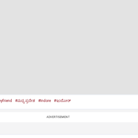
yfriend
#ಮಧ್ಯ ಪ್ರದೇಶ
#Indore
#ಇಂದೋರ್‌
ADVERTISEMENT