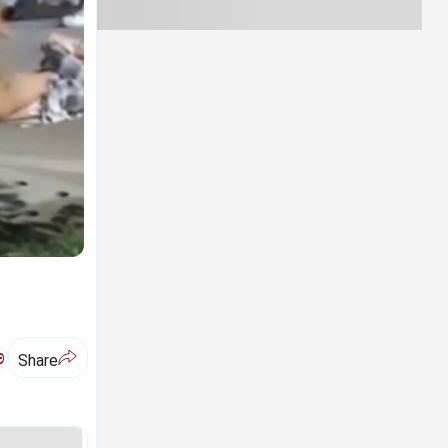
ಅ
Share