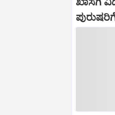
ಖಾಸಗಿ ವ
ಪುರುಷರಿ