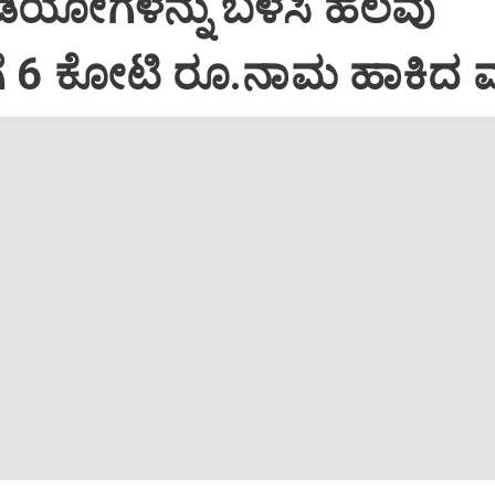
ಿಡಿಯೋಗಳನ್ನು ಬಳಸಿ ಹಲವು
ಗೆ 6 ಕೋಟಿ ರೂ.ನಾಮ ಹಾಕಿದ 