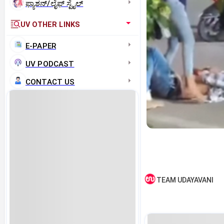
ಫ್ಯಾಶನ್/ಲೈಫ್‌ ಸ್ಟೈಲ್
UV OTHER LINKS
E-PAPER
UV PODCAST
CONTACT US
TEAM UDAYAVANI