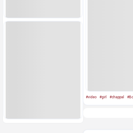
#video
#girl
#chappal
#Bo