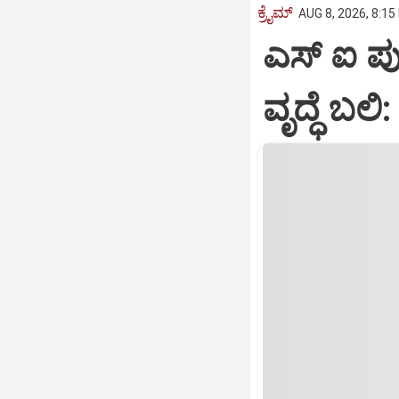
ಕ್ರೈಮ್
AUG 8, 2026, 8:15
ಎಸ್ ಐ ಪುತ
ವೃದ್ಧೆ ಬಲ