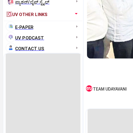
ಫ್ಯಾಶನ್/ಲೈಫ್‌ ಸ್ಟೈಲ್
UV OTHER LINKS
E-PAPER
UV PODCAST
CONTACT US
TEAM UDAYAVANI