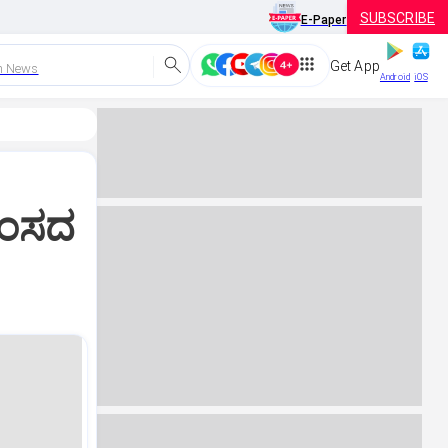
SUBSCRIBE
E-Paper
Get App
h News
Android
iOS
ಸಂಸದ