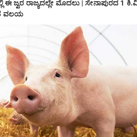
ಲಿ ಈ ಜ್ವರ ರಾಜ್ಯದಲ್ಲೇ ಮೊದಲು | ಸೇನಾಪುರದ 1 ಕಿ.
ಿತ ವಲಯ