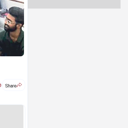
ಅ
Share