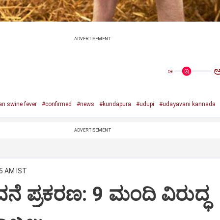
ADVERTISEMENT
ಅ
an swine fever
#confirmed
#news
#kundapura
#udupi
#udayavani kannada
ADVERTISEMENT
15 AM IST
ವನೆ ಪ್ರಕರಣ: 9 ಮಂದಿ ವಿರುದ್ಧ