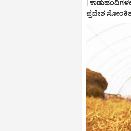
| ಕಾಡುಹಂದಿಗಳಲ್
ಪ್ರದೇಶ ಸೋಂಕ