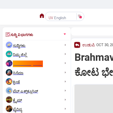
English
UV
ಸುದ್ದಿ ವಿಭಾಗಗಳು
ಉಡುಪಿ
OCT 30, 2
ಸುದ್ದಿಗಳು
Brahmava
ನಿಮ್ಮ ಜಿಲ್ಲೆ
ಕಾಮನ್‌ ವೆಲ್ತ್‌ ಗೇಮ್ಸ್‌
ಕೋಟ ಭೇ
ಸಿನೆಮಾ
ಕ್ರೀಡೆ
ವೆಬ್ ಎಕ್ಸ್‌ಕ್ಲೂಸಿವ್
ಕ್ರೈಮ್
ವೈವಿಧ್ಯ