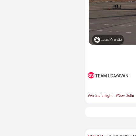
ಸಾಂದರ್ಭಿಕ ಚಿತ್ರ
TEAM UDAYAVANI
#Air India flight
#New Delhi