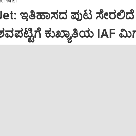
:50 PM IST
Jet: ಇತಿಹಾಸದ ಪುಟ ಸೇರಲಿದೆ
ವಪಟ್ಟಿಗೆ ಕುಖ್ಯಾತಿಯ IAF ಮಿಗ