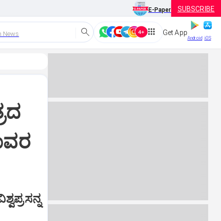
SUBSCRIBE
E-Paper
Get App
h News
Android
iOS
್ರದ
ಜಾವರ
ವಪ್ರಸನ್ನ