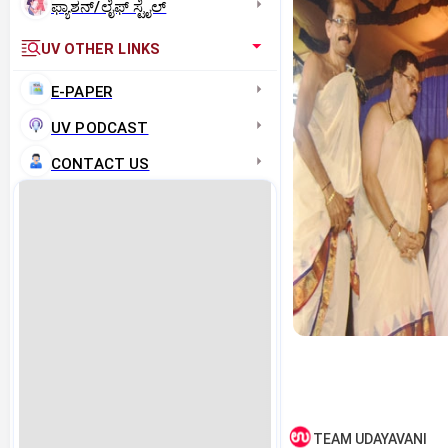
ಫ್ಯಾಶನ್/ಲೈಫ್‌ ಸ್ಟೈಲ್
UV OTHER LINKS
E-PAPER
UV PODCAST
CONTACT US
TEAM UDAYAVANI