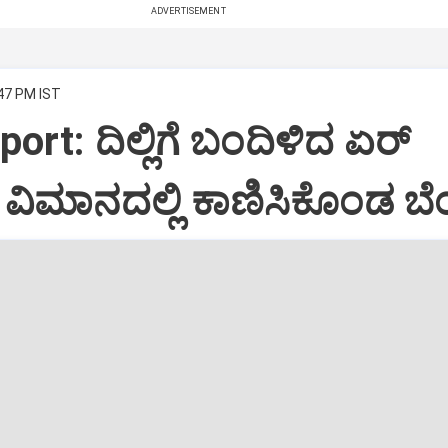
ADVERTISEMENT
:47 PM IST
port: ದಿಲ್ಲಿಗೆ ಬಂದಿಳಿದ ಏರ್‌
ಿಮಾನದಲ್ಲಿ ಕಾಣಿಸಿಕೊಂಡ ಬೆಂ