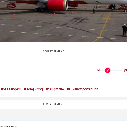
ADVERTISEMENT
ಅ
#passengers
#Hong Kong
#caught fire
#auxiliary power unit
ADVERTISEMENT