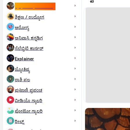
ಇಸ್ರೇಲ್- ಇರಾನ್‌ ಯುದ್ಧ
ಶಿಕ್ಷಣ / ಉದ್ಯೋಗ
ಆರೋಗ್ಯ
ಅನಿವಾಸಿ ಕನ್ನಡಿಗ
ಸೆಲೆಬ್ರಿಟಿ ಕಾರ್ನರ್‌
Explainer
ಜ್ಯೋತಿಷ್ಯ
ರಾಶಿ ಫಲ
ಪುಟಾಣಿ ಪ್ರಪಂಚ
ವೀಡಿಯೊ ಗ್ಯಾಲರಿ
ಫೋಟೋ ಗ್ಯಾಲರಿ
ರೀಲ್ಸ್