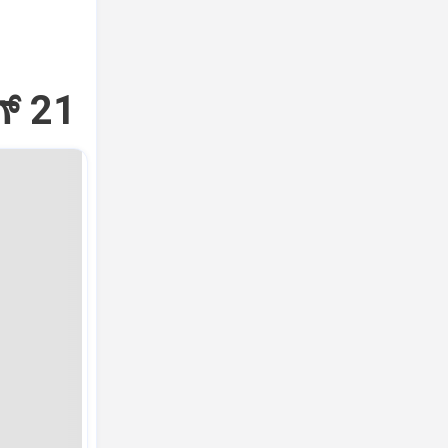
್‌ 21