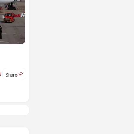
ಅ
Share