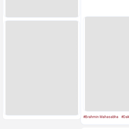
#Brahmin Mahasabha
#Dak