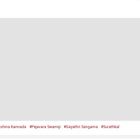
shina Kannada
#Pejavara Swamiji
#Gayathri Sangama
#Surathkal