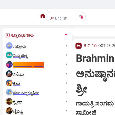
English
UV
ಸುದ್ದಿ ವಿಭಾಗಗಳು
BIG 10
OCT 28, 2
ಸುದ್ದಿಗಳು
Brahmin
ನಿಮ್ಮ ಜಿಲ್ಲೆ
ಕಾಮನ್‌ ವೆಲ್ತ್‌ ಗೇಮ್ಸ್‌
ಅನುಷ್ಠಾ
ಸಿನೆಮಾ
ಕ್ರೀಡೆ
ಶ್ರೀ
ವೆಬ್ ಎಕ್ಸ್‌ಕ್ಲೂಸಿವ್
ಕ್ರೈಮ್
ಗಾಯತ್ರಿ ಸಂಗಮ ಸ
ವೈವಿಧ್ಯ
ಸ್ವಾಮೀಜಿ