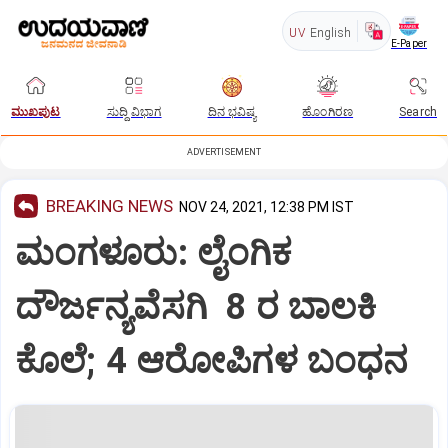
UV
English
E-Paper
ಮುಖಪುಟ
ಸುದ್ದಿ ವಿಭಾಗ
ದಿನ ಭವಿಷ್ಯ
ಹೊಂಗಿರಣ
Search
ADVERTISEMENT
BREAKING NEWS
NOV 24, 2021, 12:38 PM IST
ಮಂಗಳೂರು: ಲೈಂಗಿಕ
ದೌರ್ಜನ್ಯವೆಸಗಿ 8 ರ ಬಾಲಕಿ
ಕೊಲೆ; 4 ಆರೋಪಿಗಳ ಬಂಧನ