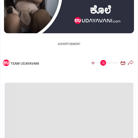
ADVERTISEMENT
ಅ
ಅ
TEAM UDAYAVANI