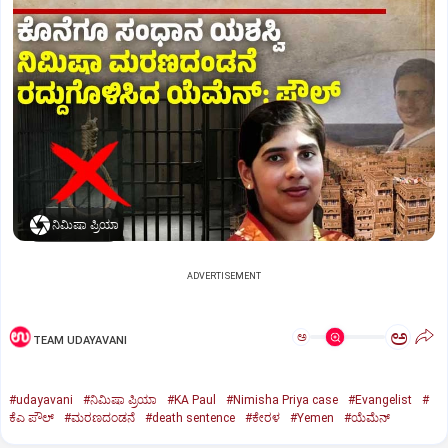
ನಿಮಿಷಾ ಪ್ರಿಯಾ
ADVERTISEMENT
ಅ
ಅ
TEAM UDAYAVANI
#udayavani
#ನಿಮಿಷಾ ಪ್ರಿಯಾ
#KA Paul
#Nimisha Priya case
#Evangelist
#
ಕೆಎ ಪೌಲ್
#ಮರಣದಂಡನೆ
#death sentence
#ಕೇರಳ
#Yemen
#ಯೆಮೆನ್‌