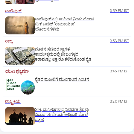
ಬಾಲಿವುಡ್‌
3:59 PM IST
ಬಾಲಿವುಡ್‌ನಲ್ಲಿ ಈ ಹಿಂದೆ ನಿಂತು ಹೋದ
ಬಿಗ್‌ ಬಜೆಟ್ ʼರಾಮಾಯಣʼ‌
ಯೋಜನೆಗಳಿವು
ರಾಜ್ಯ
3:58 PM IST
ನೂತನ ಸಚಿವರ ಸ್ವಾಗತ
ಕಾರ್ಯಕ್ರಮದಲ್ಲಿ ಜೇಬುಗಳ್ಳರ
ಕರಾಮತ್ತು: ಲಕ್ಷ ರೂ.ಕಳೆದುಕೊಂಡ ರೈತ
ಯುವಿ ಫ್ಯೂಷನ್
3:45 PM IST
ರೈತರ ಮಡಿಲಿಗೆ ಮುಂಗಾರಿನ ಸಿಂಚನ
ರಾಷ್ಟ್ರೀಯ
3:20 PM IST
SIR, ಮಸೀದಿಗಳ ಧ್ವನಿವರ್ಧಕ ತೆರವು
ವಿಚಾರ: ಸುವೇಂದು ಅಧಿಕಾರಿ ಮೇಲೆ
ಒತ್ತಡ