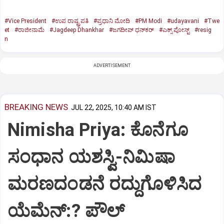
#Vice President
#ಉಪ ರಾಷ್ಟ್ರಪತಿ
#ಪ್ರಧಾನಿ ಮೋದಿ
#PM Modi
#udayavani
#Twe
et
#ರಾಜೀನಾಮೆ
#Jagdeep Dhankhar
#ಜಗದೀಪ್‌ ಧನ್‌ಕರ್‌
#ಎಕ್ಸ್‌ ಪೋಸ್ಟ್
#resig
n
ADVERTISEMENT
BREAKING NEWS
JUL 22, 2025, 10:40 AM IST
Nimisha Priya: ಕೊನೆಗೂ
ಸಂಧಾನ ಯಶಸ್ವಿ-ನಿಮಿಷಾ
ಮರಣದಂಡನೆ ರದ್ದುಗೊಳಿಸಿದ
ಯೆಮೆನ್:? ಪೌಲ್