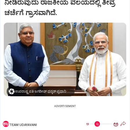
ನೀಡಿರುವುದು ರಾಜಕೀಯ ವಲಯದಲ್ಲಿ ತೀವ್ರ
ಚರ್ಚೆಗೆ ಗ್ರಾಸವಾಗಿದೆ.
ಉಪರಾಷ್ಟ್ರಪತಿ ಜಗದೀಪ್‌ ಧನ್ಕರ್-ಪ್ರಧಾನಿ ಮೋದಿ
ADVERTISEMENT
ಅ
ಅ
TEAM UDAYAVANI