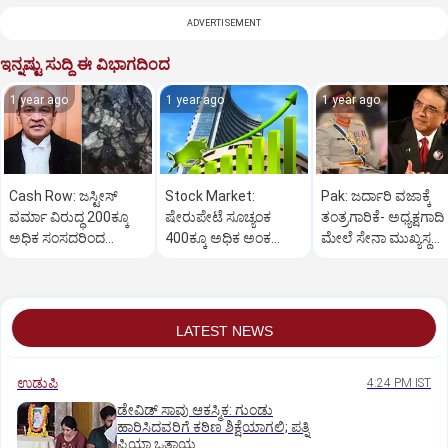
ADVERTISEMENT
ಇನ್ನಷ್ಟು ಸುದ್ದಿ ಈ ವಿಭಾಗದಿಂದ
1 year ago
1 year ago
1 year ago
Cash Row: ಜಸ್ಟೀಸ್‌
Stock Market:
Pak: ಜರ್ದಾರಿ ವಜಾಕ್ಕೆ
ವರ್ಮಾ ವಿರುದ್ಧ 200ಕ್ಕೂ
ಷೇರುಪೇಟೆ ಸೂಚ್ಯಂಕ
ತಂತ್ರಗಾರಿಕೆ- ಅಧ್ಯಕ್ಷಗಾದಿ
ಅಧಿಕ ಸಂಸದರಿಂದ
400ಕ್ಕೂ ಅಧಿಕ ಅಂಕ
ಮೇಲೆ ಸೇನಾ ಮುಖ್ಯಸ್ಥ
ಮಹಾಭಿಯೋಗಕ್ಕೆ
ಜಿಗಿತ-ದಿನಾಂತ್ಯದ
ಮುನೀರ್ ಚಿತ್ತ!
ಕೋರಿಕೆ…
ವಹಿವಾಟು ಅಂತ್ಯ
LATEST NEWS
ಉಡುಪಿ
4:24 PM IST
ಡೇವಿಡ್ ಸಾವು ಆಕಸ್ಮಿಕ: ಗುಂಡು
ಹಾರಿಸಿದವರಿಗೆ ಕಠಿಣ ಶಿಕ್ಷೆಯಾಗಲಿ; ಪತ್ನಿ
ಪ್ರಿಯಾ ಒತ್ತಾಯ