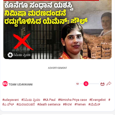
ನಿಮಿಷಾ ಪ್ರಿಯಾ
ADVERTISEMENT
ಅ
ಅ
TEAM UDAYAVANI
#udayavani
#ನಿಮಿಷಾ ಪ್ರಿಯಾ
#KA Paul
#Nimisha Priya case
#Evangelist
#
ಕೆಎ ಪೌಲ್
#ಮರಣದಂಡನೆ
#death sentence
#ಕೇರಳ
#Yemen
#ಯೆಮೆನ್‌