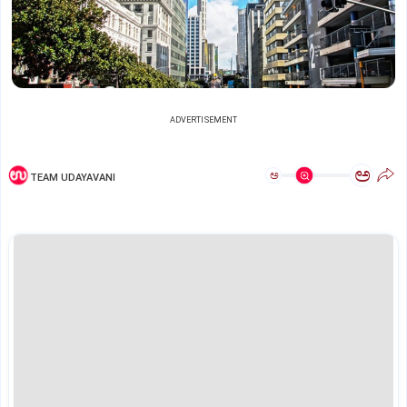
ADVERTISEMENT
ಅ
ಅ
TEAM UDAYAVANI