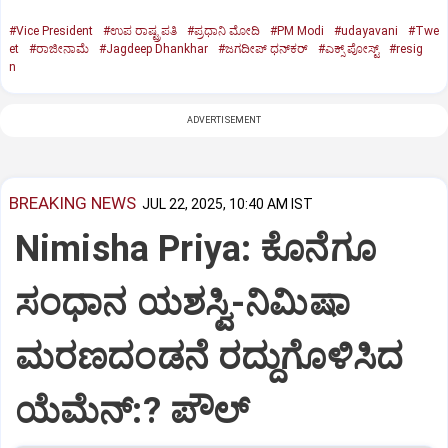
#Vice President
#ಉಪ ರಾಷ್ಟ್ರಪತಿ
#ಪ್ರಧಾನಿ ಮೋದಿ
#PM Modi
#udayavani
#Twe
et
#ರಾಜೀನಾಮೆ
#Jagdeep Dhankhar
#ಜಗದೀಪ್‌ ಧನ್‌ಕರ್‌
#ಎಕ್ಸ್‌ ಪೋಸ್ಟ್
#resig
n
ADVERTISEMENT
BREAKING NEWS
JUL 22, 2025, 10:40 AM IST
Nimisha Priya: ಕೊನೆಗೂ
ಸಂಧಾನ ಯಶಸ್ವಿ-ನಿಮಿಷಾ
ಮರಣದಂಡನೆ ರದ್ದುಗೊಳಿಸಿದ
ಯೆಮೆನ್:? ಪೌಲ್