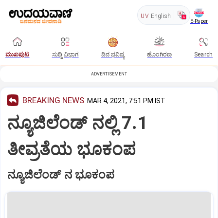
UV
English
E-Paper
ಮುಖಪುಟ
ಸುದ್ದಿ ವಿಭಾಗ
ದಿನ ಭವಿಷ್ಯ
ಹೊಂಗಿರಣ
Search
ADVERTISEMENT
BREAKING NEWS
MAR 4, 2021, 7:51 PM IST
ನ್ಯೂಜಿಲೆಂಡ್‌ ನಲ್ಲಿ 7.1
ತೀವ್ರತೆಯ ಭೂಕಂಪ
ನ್ಯೂಜಿಲೆಂಡ್‌ ನ ಭೂಕಂಪ