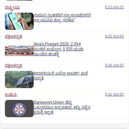
ರಾಷ್ಟ್ರೀಯ
8:53 AM IST
ಸಾಮಾನ್ಯ ಗ್ರಾಹಕರಿಗೆ,ಸಣ್ಣ ವ್ಯಾಪಾರಿಗಳಿಗೆ
ಇಲ್ಲ ಯುಪಿಐ ಶುಲ್ಕ: ಸರಕಾರ
ದಕ್ಷಿಣಕನ್ನಡ
8:52 AM IST
Alva's Pragati 2026: 2,394
ಮಂದಿಗೆ ಉದ್ಯೋಗ, 5,935 ಮಂದಿ
ಮುಂದಿನ ಹಂತಕ್ಕೆ
ದಕ್ಷಿಣಕನ್ನಡ
8:45 AM IST
ಕರಾವಳಿಯಲ್ಲಿ ಎಲ್ಲೋ ಅಲರ್ಟ್‌; ಮಳೆ
ಸಾಧ್ಯತೆ
ಉಡುಪಿ
8:42 AM IST
Sanjeevini Union: ಹೆಬ್ರಿ
ಒಕ್ಕೂಟದಲ್ಲೂ ಅವ್ಯವಹಾರ: ಕಟ್ಟು ನಿಟ್ಟಿನ
ಕ್ರಮಕ್ಕೆ ಆಗ್ರಹ