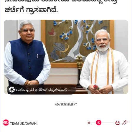
ಚರ್ಚೆಗೆ ಗ್ರಾಸವಾಗಿದೆ.
ಉಪರಾಷ್ಟ್ರಪತಿ ಜಗದೀಪ್‌ ಧನ್ಕರ್-ಪ್ರಧಾನಿ ಮೋದಿ
ADVERTISEMENT
ಅ
ಅ
TEAM UDAYAVANI