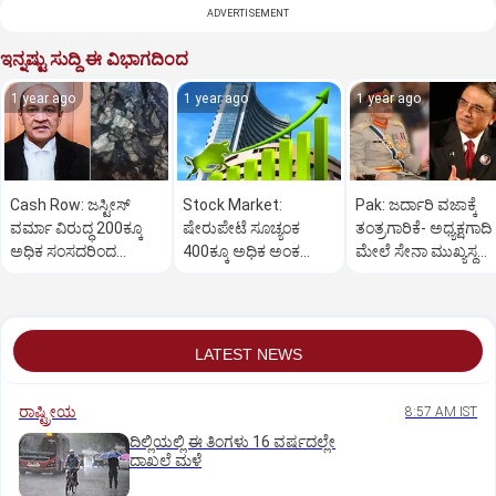
ADVERTISEMENT
ಇನ್ನಷ್ಟು ಸುದ್ದಿ ಈ ವಿಭಾಗದಿಂದ
1 year ago
1 year ago
1 year ago
Cash Row: ಜಸ್ಟೀಸ್‌
Stock Market:
Pak: ಜರ್ದಾರಿ ವಜಾಕ್ಕೆ
ವರ್ಮಾ ವಿರುದ್ಧ 200ಕ್ಕೂ
ಷೇರುಪೇಟೆ ಸೂಚ್ಯಂಕ
ತಂತ್ರಗಾರಿಕೆ- ಅಧ್ಯಕ್ಷಗಾದಿ
ಅಧಿಕ ಸಂಸದರಿಂದ
400ಕ್ಕೂ ಅಧಿಕ ಅಂಕ
ಮೇಲೆ ಸೇನಾ ಮುಖ್ಯಸ್ಥ
ಮಹಾಭಿಯೋಗಕ್ಕೆ
ಜಿಗಿತ-ದಿನಾಂತ್ಯದ
ಮುನೀರ್ ಚಿತ್ತ!
ಕೋರಿಕೆ…
ವಹಿವಾಟು ಅಂತ್ಯ
LATEST NEWS
ರಾಷ್ಟ್ರೀಯ
8:57 AM IST
ದಿಲ್ಲಿಯಲ್ಲಿ ಈ ತಿಂಗಳು 16 ವರ್ಷದಲ್ಲೇ
ದಾಖಲೆ ಮಳೆ